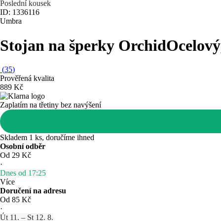
Poslední kousek
ID: 1336116
Umbra
Stojan na šperky Orchid
Ocelový
(
35
)
Prověřená kvalita
889 Kč
Zaplatím na třetiny bez navýšení
Skladem 1 ks, doručíme ihned
Osobní odběr
Od 29 Kč
·
Dnes od 17:25
Více
Doručení na adresu
Od 85 Kč
·
Út 11. – St 12. 8.