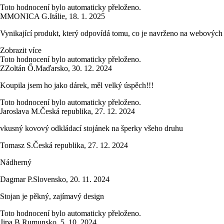
Toto hodnocení bylo automaticky přeloženo.
M
MONICA G.
Itálie
,
18. 1. 2025
Vynikající produkt, který odpovídá tomu, co je navrženo na webových s
Zobrazit více
Toto hodnocení bylo automaticky přeloženo.
Z
Zoltán Ő.
Maďarsko
,
30. 12. 2024
Koupila jsem ho jako dárek, měl velký úspěch!!!
Toto hodnocení bylo automaticky přeloženo.
Jaroslava M.
Česká republika
,
27. 12. 2024
vkusný kovový odkládací stojánek na šperky všeho druhu
Tomasz S.
Česká republika
,
27. 12. 2024
Nádherný
Dagmar P.
Slovensko
,
20. 11. 2024
Stojan je pěkný, zajímavý design
Toto hodnocení bylo automaticky přeloženo.
Jipa B.
Rumunsko
,
5. 10. 2024