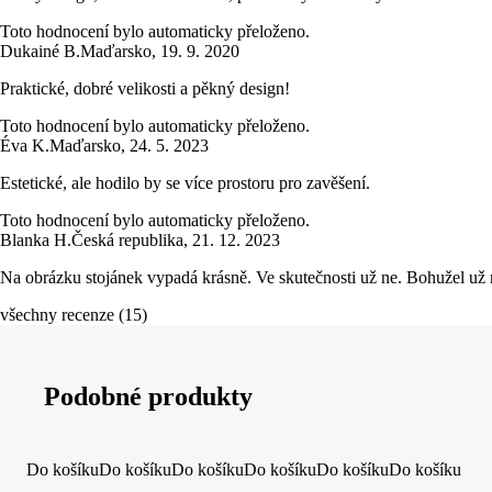
Toto hodnocení bylo automaticky přeloženo.
Dukainé B.
Maďarsko
,
19. 9. 2020
Praktické, dobré velikosti a pěkný design!
Toto hodnocení bylo automaticky přeloženo.
Éva K.
Maďarsko
,
24. 5. 2023
Estetické, ale hodilo by se více prostoru pro zavěšení.
Toto hodnocení bylo automaticky přeloženo.
Blanka H.
Česká republika
,
21. 12. 2023
Na obrázku stojánek vypadá krásně. Ve skutečnosti už ne. Bohužel už n
všechny recenze
(
15
)
Podobné produkty
Do košíku
Do košíku
Do košíku
Do košíku
Do košíku
Do košíku