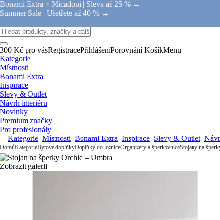
Bonami Extra × Micadoni |
Sleva až 25 % →
Summer Sale |
Ušetřete až 40 % →
300 Kč pro vás
Registrace
Přihlášení
Porovnání
Košík
Menu
Kategorie
Místnosti
Bonami Extra
Inspirace
Slevy & Outlet
Návrh interiéru
Novinky
Premium značky
Pro profesionály
Kategorie
Místnosti
Bonami Extra
Inspirace
Slevy & Outlet
Návrh
Domů
Kategorie
Bytové doplňky
Doplňky do ložnice
Organizéry a šperkovnice
Stojany na šperk
Zobrazit galerii