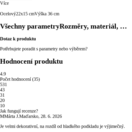
Více
Ocelový
22x15 cm
Výška 36 cm
Všechny parametry
Rozměry, materiál, …
Dotaz k produktu
Potřebujete poradit s parametry nebo výběrem?
Hodnocení produktu
4.9
Počet hodnocení
(
35
)
5
31
4
3
3
1
2
0
1
0
Jak fungují recenze?
M
Márta J.
Maďarsko
,
28. 6. 2026
Je velmi dekorativní, na rozdíl od hladkého podkladu je výjimečný.