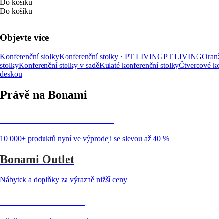
Do košíku
Do košíku
Objevte více
Konferenční stolky
Konferenční stolky · PT LIVING
PT LIVING
Oranž
stolky
Konferenční stolky v sadě
Kulaté konferenční stolky
Čtvercové ko
deskou
Právě na Bonami
Summer Sale až -40 %
10 000+ produktů nyní ve výprodeji se slevou až 40 %
Bonami Outlet
Nábytek a doplňky za výrazně nižší ceny
Zahrada ve slevě