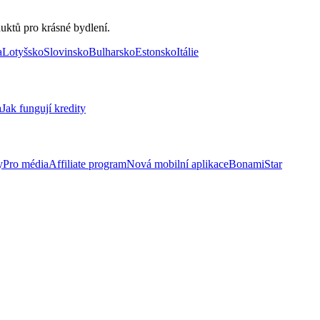
uktů pro krásné bydlení.
a
Lotyšsko
Slovinsko
Bulharsko
Estonsko
Itálie
a
Jak fungují kredity
y
Pro média
Affiliate program
Nová mobilní aplikace
BonamiStar