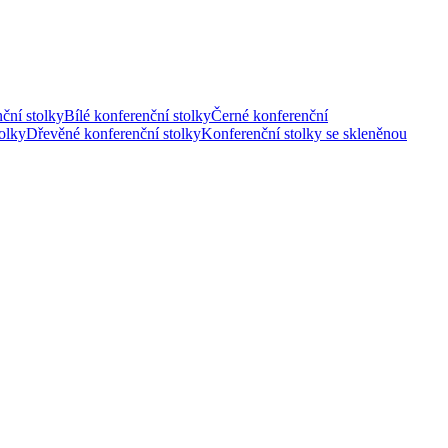
ční stolky
Bílé konferenční stolky
Černé konferenční
olky
Dřevěné konferenční stolky
Konferenční stolky se skleněnou