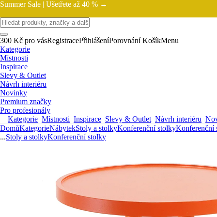
Summer Sale |
Ušetřete až 40 % →
300 Kč pro vás
Registrace
Přihlášení
Porovnání
Košík
Menu
Kategorie
Místnosti
Inspirace
Slevy & Outlet
Návrh interiéru
Novinky
Premium značky
Pro profesionály
Kategorie
Místnosti
Inspirace
Slevy & Outlet
Návrh interiéru
Nov
Domů
Kategorie
Nábytek
Stoly a stolky
Konferenční stolky
Konferenční 
...
Stoly a stolky
Konferenční stolky