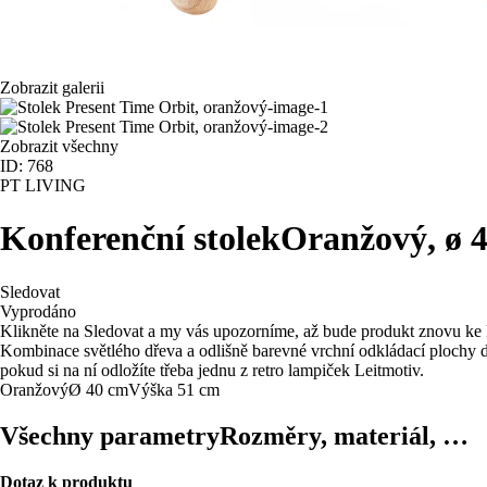
Zobrazit galerii
Zobrazit všechny
ID: 768
PT LIVING
Konferenční stolek
Oranžový, ø 
Sledovat
Vyprodáno
Klikněte na Sledovat a my vás upozorníme, až bude produkt znovu ke 
Kombinace světlého dřeva a odlišně barevné vrchní odkládací plochy dá
pokud si na ní odložíte třeba jednu z retro lampiček Leitmotiv.
Oranžový
Ø 40 cm
Výška 51 cm
Všechny parametry
Rozměry, materiál, …
Dotaz k produktu