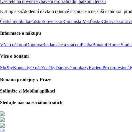
Ušetřete na novém vybavení pro zahradu, balkon i terasu
E-shop s každodenní dávkou (s)nové inspirace a nejširší nabídkou prod
Česká republika
Polsko
Slovensko
Rumunsko
Maďarsko
Chorvatsko
Litv
Informace o nákupu
Vše o nákupu
Doprava
Reklamace a vrácení
Platba
Bonami Home Studi
Více o bonami
Služby
Kontakty
O nás
Značky
Dárkové poukazy
Kariéra
Pro profesionál
Bonami prodejny v Praze
Stáhněte si Mobilní aplikaci
Sledujte nás na sociálních sítích