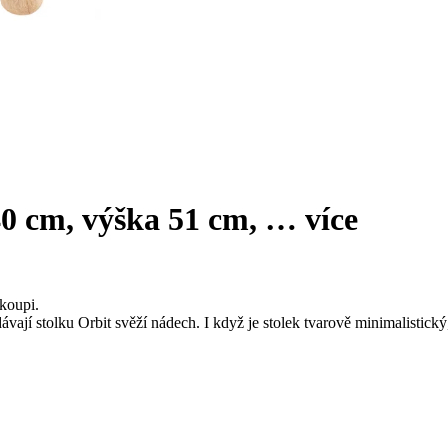
40 cm, výška 51 cm
, …
více
koupi.
vají stolku Orbit svěží nádech. I když je stolek tvarově minimalistick