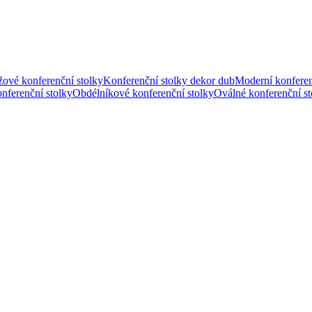
ové konferenční stolky
Konferenční stolky dekor dub
Moderní konferen
nferenční stolky
Obdélníkové konferenční stolky
Oválné konferenční st