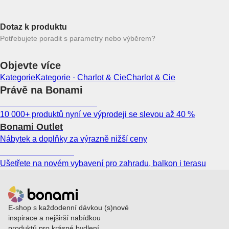
Dotaz k produktu
Potřebujete poradit s parametry nebo výběrem?
Objevte více
Kategorie
Kategorie · Charlot & Cie
Charlot & Cie
Právě na Bonami
Summer Sale až -40 %
10 000+ produktů nyní ve výprodeji se slevou až 40 %
Bonami Outlet
Nábytek a doplňky za výrazně nižší ceny
Zahrada ve slevě
Ušetřete na novém vybavení pro zahradu, balkon i terasu
E-shop s každodenní dávkou (s)nové
inspirace a nejširší nabídkou
produktů pro krásné bydlení.