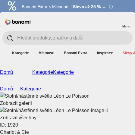
Bonami Extra × Micadoni |
Summer Sale |
Ušetřete až 40 % →
Sleva až 25 % →
Menu
Kategorie
Místnosti
Bonami Extra
Inspirace
Slevy &
Domů
Kategorie
Kategorie
Domů
Kategorie
Zobrazit galerii
Zobrazit všechny
ID: 1920
Charlot & Cie