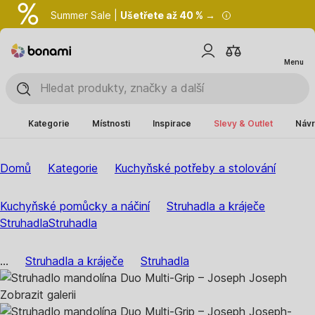
Summer Sale |
Ušetřete až 40 % →
Menu
Kategorie
Místnosti
Inspirace
Slevy & Outlet
Návr
Domů
Kategorie
Kuchyňské potřeby a stolování
Kuchyňské pomůcky a náčiní
Struhadla a kráječe
Struhadla
Struhadla
...
Struhadla a kráječe
Struhadla
Zobrazit galerii