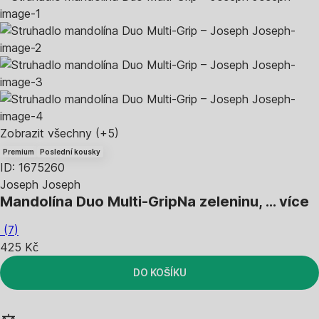
Zobrazit všechny
(+5)
Premium
Poslední kousky
ID: 1675260
Joseph Joseph
Mandolína Duo Multi-Grip
Na zeleninu
, …
více
(
7
)
425 Kč
DO KOŠÍKU