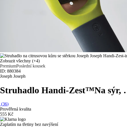
Zobrazit všechny
(+4)
Premium
Poslední kousek
ID: 880384
Joseph Joseph
Struhadlo Handi-Zest™
Na sýr
,
(
36
)
Prověřená kvalita
555 Kč
Zaplatím na třetiny bez navýšení