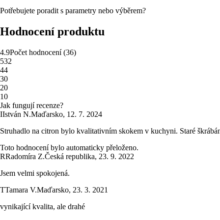
Potřebujete poradit s parametry nebo výběrem?
Hodnocení produktu
4.9
Počet hodnocení
(
36
)
5
32
4
4
3
0
2
0
1
0
Jak fungují recenze?
I
István N.
Maďarsko
,
12. 7. 2024
Struhadlo na citron bylo kvalitativním skokem v kuchyni. Staré škrábání 
Toto hodnocení bylo automaticky přeloženo.
R
Radomíra Z.
Česká republika
,
23. 9. 2022
Jsem velmi spokojená.
T
Tamara V.
Maďarsko
,
23. 3. 2021
vynikající kvalita, ale drahé