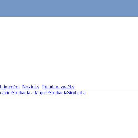
 interiéru
Novinky
Premium značky
náčiní
Struhadla a kráječe
Struhadla
Struhadla