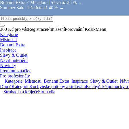
Bonami Extra × Micadoni |
Sleva až 25 % →
Summer Sale |
Ušetřete až 40 % →
300 Kč pro vás
Registrace
Přihlášení
Porovnání
Košík
Menu
Kategorie
Místnosti
Bonami Extra
Inspirace
Slevy & Outlet
Návrh interiéru
Novinky
Premium značky
Pro profesionály
Kategorie
Místnosti
Bonami Extra
Inspirace
Slevy & Outlet
Návrh
Domů
Kategorie
Kuchyňské potřeby a stolování
Kuchyňské pomůcky a 
...
Struhadla a kráječe
Struhadla