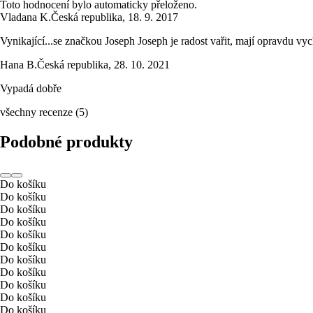
Toto hodnocení bylo automaticky přeloženo.
Vladana K.
Česká republika
,
18. 9. 2017
Vynikající...se značkou Joseph Joseph je radost vařit, mají opravdu vyc
Hana B.
Česká republika
,
28. 10. 2021
Vypadá dobře
všechny recenze
(
5
)
Podobné produkty
Do košíku
Do košíku
Do košíku
Do košíku
Do košíku
Do košíku
Do košíku
Do košíku
Do košíku
Do košíku
Do košíku