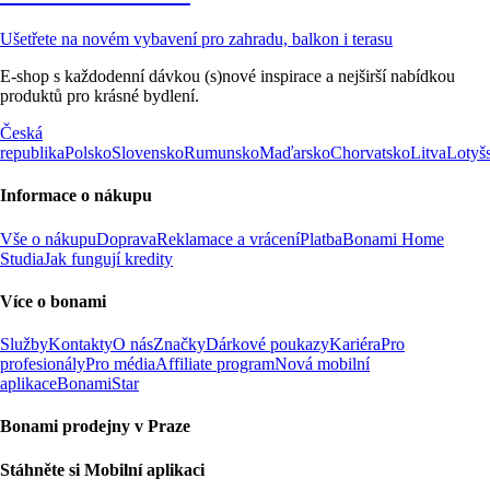
Ušetřete na novém vybavení pro zahradu, balkon i terasu
E-shop s každodenní dávkou (s)nové inspirace a nejširší nabídkou
produktů pro krásné bydlení.
Česká
republika
Polsko
Slovensko
Rumunsko
Maďarsko
Chorvatsko
Litva
Lotyš
Informace o nákupu
Vše o nákupu
Doprava
Reklamace a vrácení
Platba
Bonami Home
Studia
Jak fungují kredity
Více o bonami
Služby
Kontakty
O nás
Značky
Dárkové poukazy
Kariéra
Pro
profesionály
Pro média
Affiliate program
Nová mobilní
aplikace
BonamiStar
Bonami prodejny v Praze
Stáhněte si Mobilní aplikaci