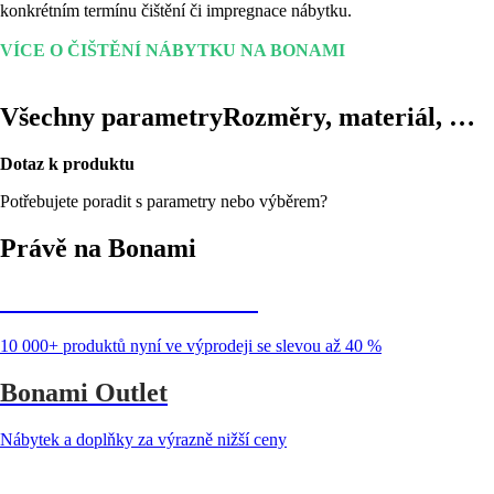
konkrétním termínu čištění či impregnace nábytku.
VÍCE O ČIŠTĚNÍ NÁBYTKU NA BONAMI
Všechny parametry
Rozměry, materiál, …
Dotaz k produktu
Potřebujete poradit s parametry nebo výběrem?
Právě na Bonami
Summer Sale až -40 %
10 000+ produktů nyní ve výprodeji se slevou až 40 %
Bonami Outlet
Nábytek a doplňky za výrazně nižší ceny
Zahrada ve slevě