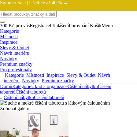
Summer Sale |
Ušetřete až 40 % →
300 Kč pro vás
Registrace
Přihlášení
Porovnání
Košík
Menu
Kategorie
Místnosti
Inspirace
Slevy & Outlet
Návrh interiéru
Novinky
Premium značky
Pro profesionály
Kategorie
Místnosti
Inspirace
Slevy & Outlet
Návrh
interiéru
Novinky
Premium značky
Domů
Kategorie
Úklid a organizace
Čištění nábytku
Čištění
taburetů
Čištění taburetů
...
Čištění nábytku
Čištění taburetů
Zobrazit galerii