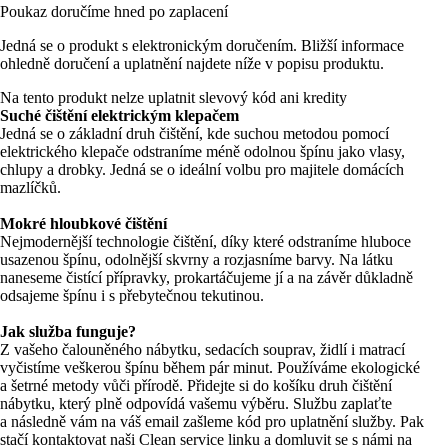
Poukaz doručíme hned po zaplacení
Jedná se o produkt s elektronickým doručením. Bližší informace
ohledně doručení a uplatnění najdete níže v popisu produktu.
Na tento produkt nelze uplatnit slevový kód ani kredity
Suché čištění elektrickým klepačem
Jedná se o základní druh čištění, kde suchou metodou pomocí
elektrického klepače odstraníme méně odolnou špínu jako vlasy,
chlupy a drobky. Jedná se o ideální volbu pro majitele domácích
mazlíčků.
Mokré hloubkové čištění
Nejmodernější technologie čištění, díky které odstraníme hluboce
usazenou špínu, odolnější skvrny a rozjasníme barvy. Na látku
naneseme čistící přípravky, prokartáčujeme jí a na závěr důkladně
odsajeme špínu i s přebytečnou tekutinou.
Jak služba funguje?
Z vašeho čalouněného nábytku, sedacích souprav, židlí i matrací
vyčistíme veškerou špínu během pár minut. Používáme ekologické
a šetrné metody vůči přírodě. Přidejte si do košíku druh čištění
nábytku, který plně odpovídá vašemu výběru. Službu zaplaťte
a následně vám na váš email zašleme kód pro uplatnění služby. Pak
stačí kontaktovat naši Clean service linku a domluvit se s námi na