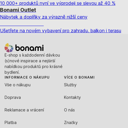
10 000+ produktů nyní ve výprodeji se slevou až 40 %
Bonami Outlet
Nábytek a doplňky za výrazně nižší ceny
Zahrada ve slevě
Ušetřete na novém vybavení pro zahradu, balkon i terasu
E-shop s každodenní dávkou
(s)nové inspirace a nejširší
nabídkou produktů pro krásné
bydlení.
INFORMACE O NÁKUPU
VÍCE O BONAMI
Vše o nákupu
Služby
Doprava
Kontakty
Reklamace a vrácení
O nás
Platba
Značky