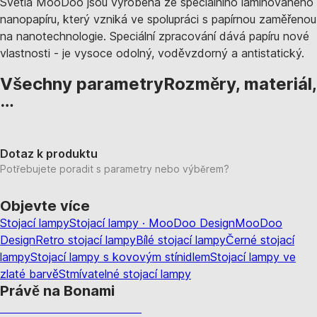
Světla MooDoo jsou vyrobena ze speciálního laminovaného
nanopapíru, který vzniká ve spolupráci s papírnou zaměřenou
na nanotechnologie. Speciální zpracování dává papíru nové
vlastnosti - je vysoce odolný, voděvzdorný a antistatický.
Všechny parametry
Rozměry, materiál,
…
Dotaz k produktu
Potřebujete poradit s parametry nebo výběrem?
Objevte více
Stojací lampy
Stojací lampy · MooDoo Design
MooDoo
Design
Retro stojací lampy
Bílé stojací lampy
Černé stojací
lampy
Stojací lampy s kovovým stínidlem
Stojací lampy ve
zlaté barvě
Stmívatelné stojací lampy
Právě na Bonami
Summer Sale až -40 %