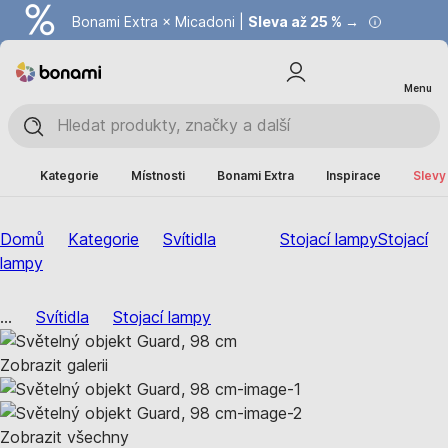
Bonami Extra × Micadoni |
Summer Sale |
Ušetřete až 40 % →
Sleva až 25 % →
Menu
Kategorie
Místnosti
Bonami Extra
Inspirace
Slevy
Domů
Kategorie
Svítidla
Stojací lampy
Stojací
lampy
...
Svítidla
Stojací lampy
Zobrazit galerii
Zobrazit všechny