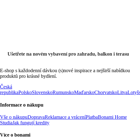
Zahrada ve slevě
Ušetřete na novém vybavení pro zahradu, balkon i terasu
E-shop s každodenní dávkou (s)nové inspirace a nejširší nabídkou
produktů pro krásné bydlení.
Česká
republika
Polsko
Slovensko
Rumunsko
Maďarsko
Chorvatsko
Litva
Lotyš
Informace o nákupu
Vše o nákupu
Doprava
Reklamace a vrácení
Platba
Bonami Home
Studia
Jak fungují kredity
Více o bonami