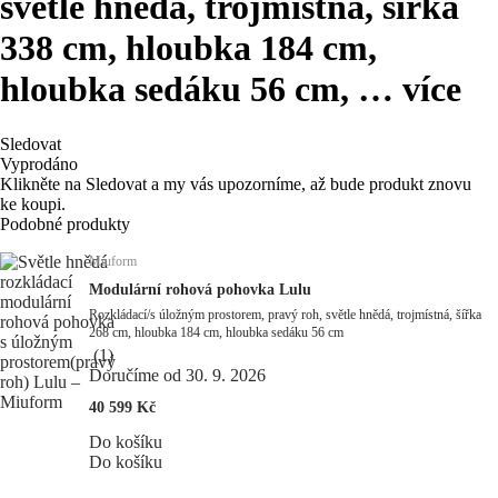
světle hnědá, trojmístná, šířka
338 cm, hloubka 184 cm,
hloubka sedáku 56 cm
, …
více
Sledovat
Vyprodáno
Klikněte na Sledovat a my vás upozorníme, až bude produkt znovu
ke koupi.
Podobné produkty
Miuform
Modulární rohová pohovka Lulu
Rozkládací/s úložným prostorem, pravý roh, světle hnědá, trojmístná, šířka
268 cm, hloubka 184 cm, hloubka sedáku 56 cm
(
1
)
Doručíme od 30. 9. 2026
40 599 Kč
Do košíku
Do košíku