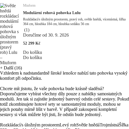
Miuform
Modulární rohová pohovka Lulu
Rozkládací/s úložným prostorem, pravý roh, světle hnědá, vícemístná, šířka
364 cm, hloubka 184 cm, hloubka sedáku 56 cm
(
1
)
Doručíme od 30. 9. 2026
52 299 Kč
Do košíku
Do košíku
+
Další (16)
Vzhledem k nadstandardně široké lenošce nabízí tato pohovka vysoký
komfort při odpočinku.
Chcete mít jistotu, že vaše pohovka bude krásně sladěná?
Doporučujeme vybírat všechny díly pouze z nabídky samostatných
modulů. Jen tak si zajistíte jednotný barevný odstín celé sestavy. Pokud
totiž zkombinujete hotové sety se samostatnými moduly, mohou se
jejich potahy mírně lišit v barvě. V případě zakoupení kompletní
sestavy si však můžete být jisti, že odstín bude jednotný.
Rozkládací/s úložným prostorem
Levý roh
Světle hnědá
Trojmístná
Šířka