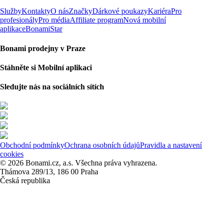
Služby
Kontakty
O nás
Značky
Dárkové poukazy
Kariéra
Pro
profesionály
Pro média
Affiliate program
Nová mobilní
aplikace
BonamiStar
Bonami prodejny v Praze
Stáhněte si Mobilní aplikaci
Sledujte nás na sociálních sítích
Obchodní podmínky
Ochrana osobních údajů
Pravidla a nastavení
cookies
© 2026 Bonami.cz, a.s. Všechna práva vyhrazena.
Thámova 289/13, 186 00 Praha
Česká republika