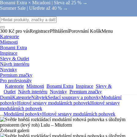
Bonami Extra × Micadoni |
Sleva až 25 % →
Summer Sale |
Ušetřete až 40 % →
300 Kč pro vás
Registrace
Přihlášení
Porovnání
Košík
Menu
Kategorie
Místnosti
Bonami Extra
Inspirace
Slevy & Outlet
Návrh interiéru
Novinky
Premium značky
Pro profesionály
Kategorie
Místnosti
Bonami Extra
Inspirace
Slevy &
Outlet
Návrh interiéru
Novinky
Premium značky
Domů
Kategorie
Nábytek
Sedací soupravy a pohovky
Modulární
pohovky
Hotové sestavy modulárních pohovek
Hotové sestavy
modulárních pohovek
...
Modulární pohovky
Hotové sestavy modulárních pohovek
Zobrazit galerii