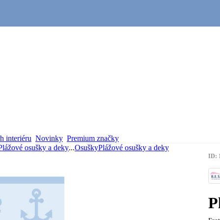
 interiéru
Novinky
Premium značky
Plážové osušky a deky
...
Osušky
Plážové osušky a deky
ID: 
P