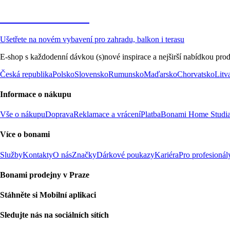
Zahrada ve slevě
Ušetřete na novém vybavení pro zahradu, balkon i terasu
E-shop s každodenní dávkou (s)nové inspirace a nejširší nabídkou prod
Česká republika
Polsko
Slovensko
Rumunsko
Maďarsko
Chorvatsko
Litv
Informace o nákupu
Vše o nákupu
Doprava
Reklamace a vrácení
Platba
Bonami Home Studi
Více o bonami
Služby
Kontakty
O nás
Značky
Dárkové poukazy
Kariéra
Pro profesionál
Bonami prodejny v Praze
Stáhněte si Mobilní aplikaci
Sledujte nás na sociálních sítích