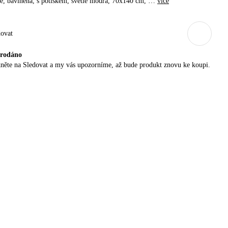
é, bavlněná, s potiskem, světle modrá, 70x140 cm
, …
více
dovat
rodáno
něte na Sledovat a my vás upozorníme, až bude produkt znovu ke koupi.