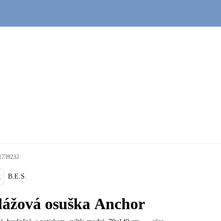
1739232
B.E.S.
lážová osuška Anchor