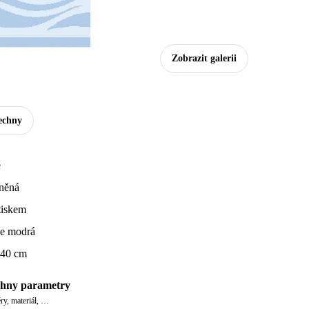
Zobrazit galerii
echny
é
něná
tiskem
le modrá
40 cm
hny parametry
y, materiál, …