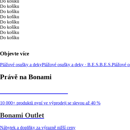
Do košíku
Do košíku
Do košíku
Do košíku
Do košíku
Do košíku
Do košíku
Do košíku
Objevte více
Plážové osušky a deky
Plážové osušky a deky · B.E.S.
B.E.S.
Plážové o
Právě na Bonami
Summer Sale až -40 %
10 000+ produktů nyní ve výprodeji se slevou až 40 %
Bonami Outlet
Nábytek a doplňky za výrazně nižší ceny