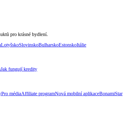
uktů pro krásné bydlení.
a
Lotyšsko
Slovinsko
Bulharsko
Estonsko
Itálie
a
Jak fungují kredity
y
Pro média
Affiliate program
Nová mobilní aplikace
BonamiStar