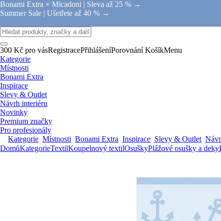
Bonami Extra × Micadoni |
Sleva až 25 % →
Summer Sale |
Ušetřete až 40 % →
300 Kč pro vás
Registrace
Přihlášení
Porovnání
Košík
Menu
Kategorie
Místnosti
Bonami Extra
Inspirace
Slevy & Outlet
Návrh interiéru
Novinky
Premium značky
Pro profesionály
Kategorie
Místnosti
Bonami Extra
Inspirace
Slevy & Outlet
Návrh
Domů
Kategorie
Textil
Koupelnový textil
Osušky
Plážové osušky a deky