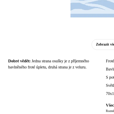
Zobrazit vš
Dobré vědět:
Jedna strana osušky je z příjemného
Frot
bavlněného froté úpletu, druhá strana je z veluru.
Bavl
S po
Svět
70x1
Všec
Rozměr