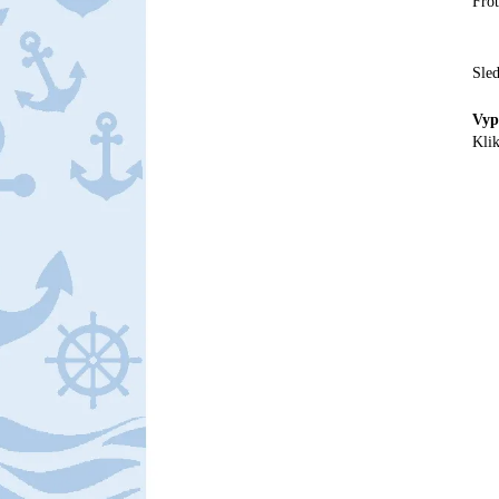
Frot
Sle
Vyp
Klik