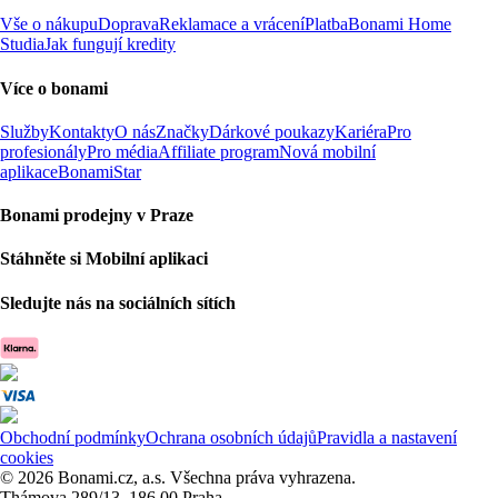
Vše o nákupu
Doprava
Reklamace a vrácení
Platba
Bonami Home
Studia
Jak fungují kredity
Více o bonami
Služby
Kontakty
O nás
Značky
Dárkové poukazy
Kariéra
Pro
profesionály
Pro média
Affiliate program
Nová mobilní
aplikace
BonamiStar
Bonami prodejny v Praze
Stáhněte si Mobilní aplikaci
Sledujte nás na sociálních sítích
Obchodní podmínky
Ochrana osobních údajů
Pravidla a nastavení
cookies
© 2026 Bonami.cz, a.s. Všechna práva vyhrazena.
Thámova 289/13, 186 00 Praha