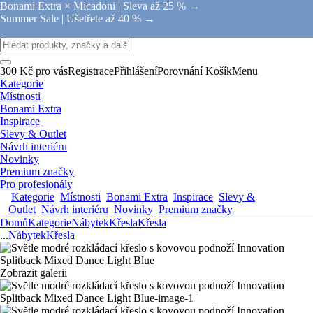
Bonami Extra × Micadoni |
Sleva až 25 % →
Summer Sale |
Ušetřete až 40 % →
300 Kč pro vás
Registrace
Přihlášení
Porovnání
Košík
Menu
Kategorie
Místnosti
Bonami Extra
Inspirace
Slevy & Outlet
Návrh interiéru
Novinky
Premium značky
Pro profesionály
Kategorie
Místnosti
Bonami Extra
Inspirace
Slevy &
Outlet
Návrh interiéru
Novinky
Premium značky
Domů
Kategorie
Nábytek
Křesla
Křesla
...
Nábytek
Křesla
Zobrazit galerii