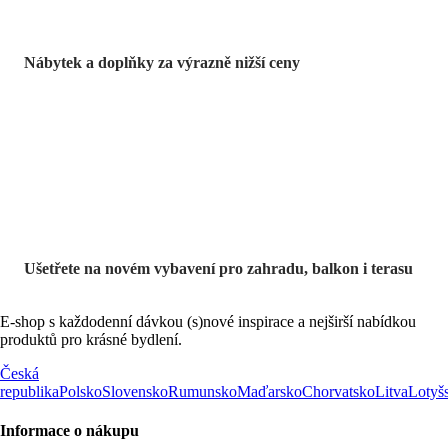
Nábytek a doplňky za výrazně nižší ceny
Zahrada ve slevě
Ušetřete na novém vybavení pro zahradu, balkon i terasu
E-shop s každodenní dávkou (s)nové inspirace a nejširší nabídkou
produktů pro krásné bydlení.
Česká
republika
Polsko
Slovensko
Rumunsko
Maďarsko
Chorvatsko
Litva
Lotyš
Informace o nákupu