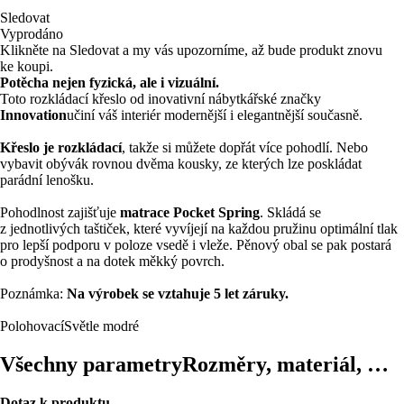
Sledovat
Vyprodáno
Klikněte na Sledovat a my vás upozorníme, až bude produkt znovu
ke koupi.
Potěcha nejen fyzická, ale i vizuální.
Toto rozkládací křeslo od inovativní nábytkářské značky
Innovation
učiní váš interiér modernější i elegantnější současně.
Křeslo je rozkládací
, takže si můžete dopřát více pohodlí. Nebo
vybavit obývák rovnou dvěma kousky, ze kterých lze poskládat
parádní lenošku.
Pohodlnost zajišťuje
matrace Pocket Spring
. Skládá se
z jednotlivých taštiček, které vyvíjejí na každou pružinu optimální tlak
pro lepší podporu v poloze vsedě i vleže. Pěnový obal se pak postará
o prodyšnost a na dotek měkký povrch.
Poznámka:
Na výrobek se vztahuje 5 let záruky.
Polohovací
Světle modré
Všechny parametry
Rozměry, materiál, …
Dotaz k produktu