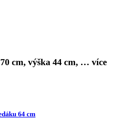
a 70 cm, výška 44 cm
, …
více
sedáku 64 cm