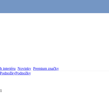
 interiéru
Novinky
Premium značky
Podnožky
Podnožky