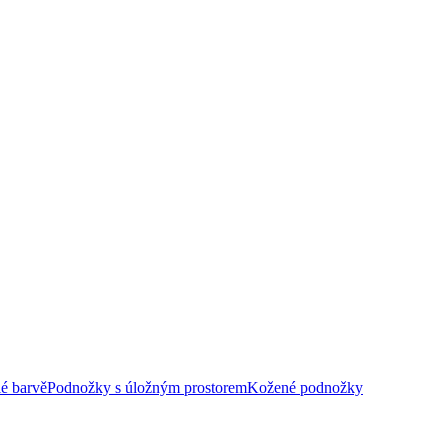
é barvě
Podnožky s úložným prostorem
Kožené podnožky