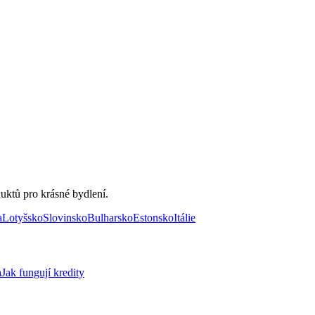
uktů pro krásné bydlení.
a
Lotyšsko
Slovinsko
Bulharsko
Estonsko
Itálie
a
Jak fungují kredity