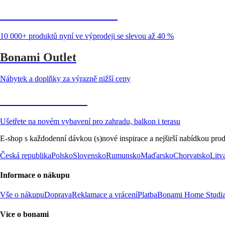
Summer Sale až -40 %
10 000+ produktů nyní ve výprodeji se slevou až 40 %
Bonami Outlet
Nábytek a doplňky za výrazně nižší ceny
Zahrada ve slevě
Ušetřete na novém vybavení pro zahradu, balkon i terasu
E-shop s každodenní dávkou (s)nové inspirace a nejširší nabídkou prod
Česká republika
Polsko
Slovensko
Rumunsko
Maďarsko
Chorvatsko
Litv
Informace o nákupu
Vše o nákupu
Doprava
Reklamace a vrácení
Platba
Bonami Home Studi
Více o bonami