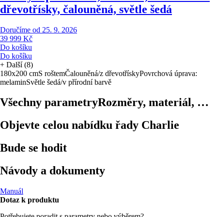
dřevotřísky, čalouněná, světle šedá
Doručíme od 25. 9. 2026
39 999 Kč
Do košíku
Do košíku
+
Další (8)
180x200 cm
S roštem
Čalouněná/z dřevotřísky
Povrchová úprava:
melamin
Světle šedá/v přírodní barvě
Všechny parametry
Rozměry, materiál, …
Objevte celou nabídku řady Charlie
Bude se hodit
Návody a dokumenty
Manuál
Dotaz k produktu
Potřebujete poradit s parametry nebo výběrem?