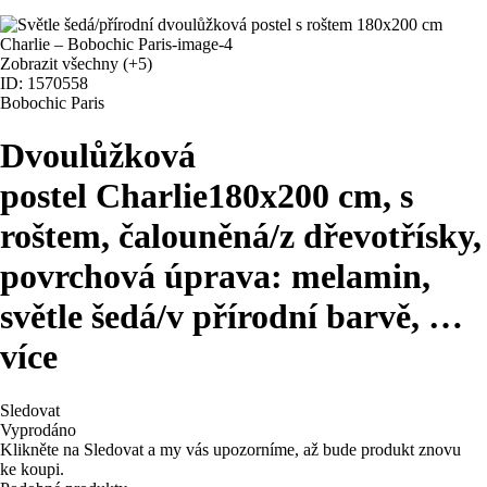
Zobrazit všechny
(+5)
ID: 1570558
Bobochic Paris
Dvoulůžková
postel Charlie
180x200 cm, s
roštem, čalouněná/z dřevotřísky,
povrchová úprava: melamin,
světle šedá/v přírodní barvě
, …
více
Sledovat
Vyprodáno
Klikněte na Sledovat a my vás upozorníme, až bude produkt znovu
ke koupi.