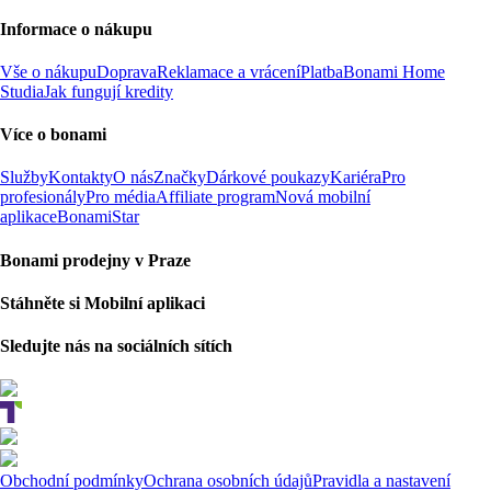
Informace o nákupu
Vše o nákupu
Doprava
Reklamace a vrácení
Platba
Bonami Home
Studia
Jak fungují kredity
Více o bonami
Služby
Kontakty
O nás
Značky
Dárkové poukazy
Kariéra
Pro
profesionály
Pro média
Affiliate program
Nová mobilní
aplikace
BonamiStar
Bonami prodejny v Praze
Stáhněte si Mobilní aplikaci
Sledujte nás na sociálních sítích
Obchodní podmínky
Ochrana osobních údajů
Pravidla a nastavení