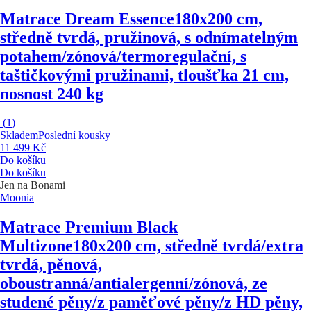
Matrace Dream Essence
180x200 cm,
středně tvrdá, pružinová, s odnímatelným
potahem/zónová/termoregulační, s
taštičkovými pružinami, tloušťka 21 cm,
nosnost 240 kg
(
1
)
Skladem
Poslední kousky
11 499 Kč
Do košíku
Do košíku
Jen na Bonami
Moonia
Matrace Premium Black
Multizone
180x200 cm, středně tvrdá/extra
tvrdá, pěnová,
oboustranná/antialergenní/zónová, ze
studené pěny/z paměťové pěny/z HD pěny,