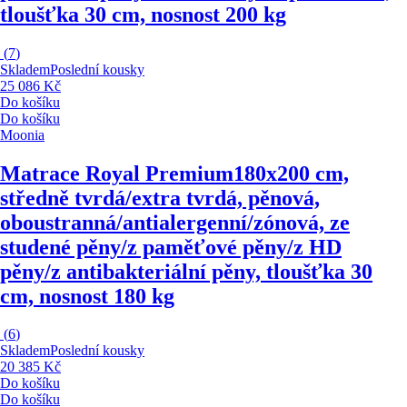
tloušťka 30 cm, nosnost 200 kg
(
7
)
Skladem
Poslední kousky
25 086 Kč
Do košíku
Do košíku
Moonia
Matrace Royal Premium
180x200 cm,
středně tvrdá/extra tvrdá, pěnová,
oboustranná/antialergenní/zónová, ze
studené pěny/z paměťové pěny/z HD
pěny/z antibakteriální pěny, tloušťka 30
cm, nosnost 180 kg
(
6
)
Skladem
Poslední kousky
20 385 Kč
Do košíku
Do košíku