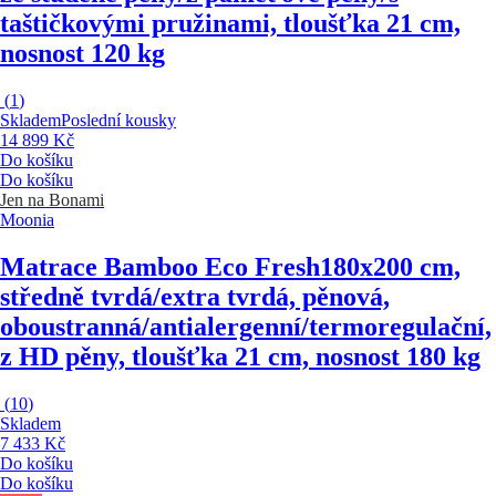
taštičkovými pružinami, tloušťka 21 cm,
nosnost 120 kg
(
1
)
Skladem
Poslední kousky
14 899 Kč
Do košíku
Do košíku
Jen na Bonami
Moonia
Matrace Bamboo Eco Fresh
180x200 cm,
středně tvrdá/extra tvrdá, pěnová,
oboustranná/antialergenní/termoregulační,
z HD pěny, tloušťka 21 cm, nosnost 180 kg
(
10
)
Skladem
7 433 Kč
Do košíku
Do košíku