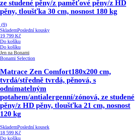
ze studené pěny/z paměťové pěny/z HD
pěny, tloušťka 30 cm, nosnost 180 kg
(
9
)
Skladem
Poslední kousky
19 799 Kč
Do košíku
Do košíku
Jen na Bonami
Bonami Selection
Matrace Zen Comfort
180x200 cm,
tvrdá/středně tvrdá, pěnová, s
odnímatelným
potahem/antialergenní/zónová, ze studené
pěny/z HD pěny, tloušťka 21 cm, nosnost
120 kg
Skladem
Poslední kousek
18 599 Kč
Do košíku