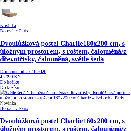
Podobné produkty
Novinka
Bobochic Paris
Dvoulůžková postel Charlie
180x200 cm, s
úložným prostorem, s roštem, čalouněná/z
dřevotřísky, čalouněná, světle šedá
Doručíme od 25. 9. 2026
43 999 Kč
Do košíku
Do košíku
Novinka
Bobochic Paris
Dvoulůžková postel Charlie
160x200 cm, s
úložným prostorem, s roštem, čalouněná/z