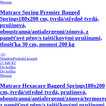
Moonia
Matrace Spring Premier Bagged
Springs
180x200 cm, tvrdá/středně tvrdá,
pružinová,
oboustranná/antialergenní/zónová, z
paměťové pěny/s taštičkovými pružinami,
tloušťka 30 cm, nosnost 200 kg
(
1
)
Skladem
Poslední kousek
21 846 Kč
Do košíku
Do košíku
Moonia
Matrace Hexacare Bagged Springs
180x200
cm, tvrdá/středně tvrdá, pružinová,
oboustranná/antialergenní/zónová/termoreg
z paměťové pěny/s taštičkovými pružinami,