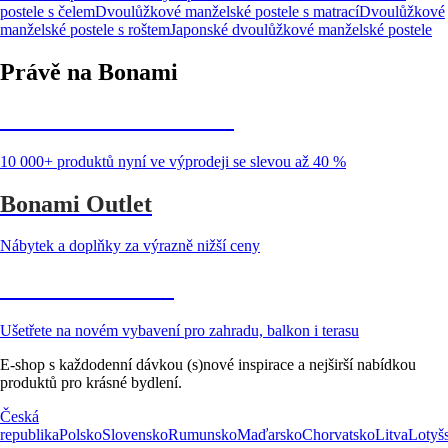
postele s čelem
Dvoulůžkové manželské postele s matrací
Dvoulůžkové
manželské postele s roštem
Japonské dvoulůžkové manželské postele
Právě na Bonami
Summer Sale až -40 %
10 000+ produktů nyní ve výprodeji se slevou až 40 %
Bonami Outlet
Nábytek a doplňky za výrazně nižší ceny
Zahrada ve slevě
Ušetřete na novém vybavení pro zahradu, balkon i terasu
E-shop s každodenní dávkou (s)nové inspirace a nejširší nabídkou
produktů pro krásné bydlení.
Česká
republika
Polsko
Slovensko
Rumunsko
Maďarsko
Chorvatsko
Litva
Lotyš