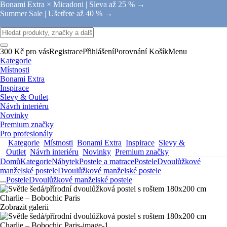
Bonami Extra × Micadoni |
Sleva až 25 % →
Summer Sale |
Ušetřete až 40 % →
300 Kč pro vás
Registrace
Přihlášení
Porovnání
Košík
Menu
Kategorie
Místnosti
Bonami Extra
Inspirace
Slevy & Outlet
Návrh interiéru
Novinky
Premium značky
Pro profesionály
Kategorie
Místnosti
Bonami Extra
Inspirace
Slevy &
Outlet
Návrh interiéru
Novinky
Premium značky
Domů
Kategorie
Nábytek
Postele a matrace
Postele
Dvoulůžkové
manželské postele
Dvoulůžkové manželské postele
...
Postele
Dvoulůžkové manželské postele
Zobrazit galerii