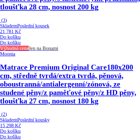
tloušťka 28 cm, nosnost 200 kg
(
3
)
Skladem
Poslední kousek
21 781 Kč
Do košíku
Do košíku
Výhodná cena
Jen na Bonami
Moonia
Matrace Premium Original Care
180x200
cm, středně tvrdá/extra tvrdá, pěnová,
oboustranná/antialergenní/zónová, ze
studené pěny/z paměťové pěny/z HD pěny,
tloušťka 27 cm, nosnost 180 kg
(
2
)
Skladem
Poslední kousky
15 298 Kč
Do košíku
Do košíku