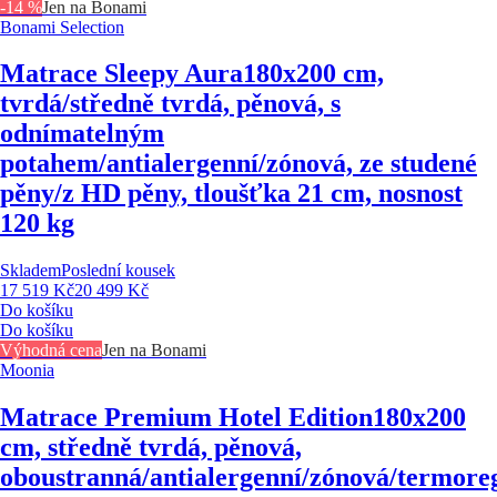
-14 %
Jen na Bonami
Bonami Selection
Matrace Sleepy Aura
180x200 cm,
tvrdá/středně tvrdá, pěnová, s
odnímatelným
potahem/antialergenní/zónová, ze studené
pěny/z HD pěny, tloušťka 21 cm, nosnost
120 kg
Skladem
Poslední kousek
17 519 Kč
20 499 Kč
Do košíku
Do košíku
Výhodná cena
Jen na Bonami
Moonia
Matrace Premium Hotel Edition
180x200
cm, středně tvrdá, pěnová,
oboustranná/antialergenní/zónová/termoreg