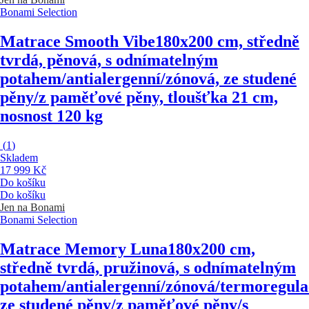
Bonami Selection
Matrace Smooth Vibe
180x200 cm, středně
tvrdá, pěnová, s odnímatelným
potahem/antialergenní/zónová, ze studené
pěny/z paměťové pěny, tloušťka 21 cm,
nosnost 120 kg
(
1
)
Skladem
17 999 Kč
Do košíku
Do košíku
Jen na Bonami
Bonami Selection
Matrace Memory Luna
180x200 cm,
středně tvrdá, pružinová, s odnímatelným
potahem/antialergenní/zónová/termoregula
ze studené pěny/z paměťové pěny/s