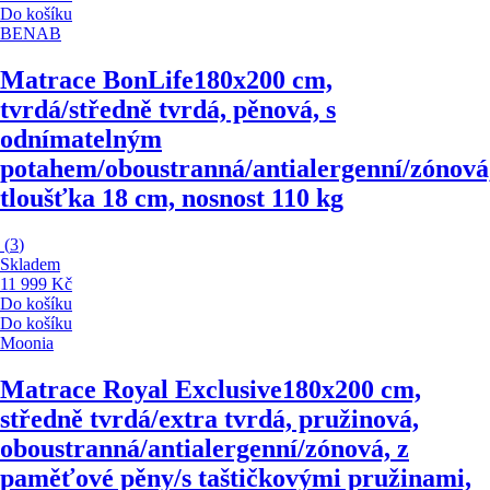
Do košíku
BENAB
Matrace BonLife
180x200 cm,
tvrdá/středně tvrdá, pěnová, s
odnímatelným
potahem/oboustranná/antialergenní/zónová
tloušťka 18 cm, nosnost 110 kg
(
3
)
Skladem
11 999 Kč
Do košíku
Do košíku
Moonia
Matrace Royal Exclusive
180x200 cm,
středně tvrdá/extra tvrdá, pružinová,
oboustranná/antialergenní/zónová, z
paměťové pěny/s taštičkovými pružinami,