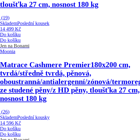
tloušťka 27 cm, nosnost 180 kg
(
19
)
Skladem
Poslední kousek
14 499 Kč
Do košíku
Do košíku
Jen na Bonami
Moonia
Matrace Cashmere Premier
180x200 cm,
tvrdá/středně tvrdá, pěnová,
oboustranná/antialergenní/zónová/termoreg
ze studené pěny/z HD pěny, tloušťka 27 cm,
nosnost 180 kg
(
26
)
Skladem
Poslední kousky
14 596 Kč
Do košíku
Do košíku
Jen na Bonami