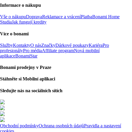
Informace o nákupu
Vše o nákupu
Doprava
Reklamace a vrácení
Platba
Bonami Home
Studia
Jak fungují kredity
Více o bonami
Služby
Kontakty
O nás
Značky
Dárkové poukazy
Kariéra
Pro
profesionály
Pro média
Affiliate program
Nová mobilní
aplikace
BonamiStar
Bonami prodejny v Praze
Stáhněte si Mobilní aplikaci
Sledujte nás na sociálních sítích
Obchodní podmínky
Ochrana osobních údajů
Pravidla a nastavení
cookies