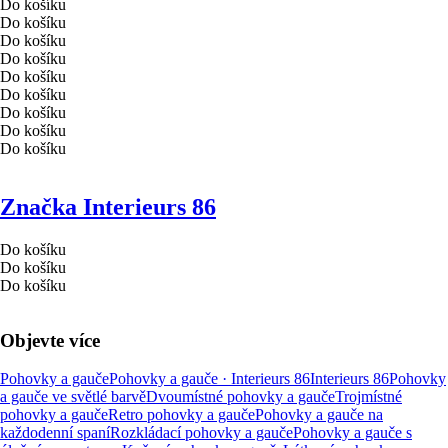
Do košíku
Do košíku
Do košíku
Do košíku
Do košíku
Do košíku
Do košíku
Do košíku
Do košíku
Značka Interieurs 86
Do košíku
Do košíku
Do košíku
Objevte více
Pohovky a gauče
Pohovky a gauče · Interieurs 86
Interieurs 86
Pohovky
a gauče ve světlé barvě
Dvoumístné pohovky a gauče
Trojmístné
pohovky a gauče
Retro pohovky a gauče
Pohovky a gauče na
každodenní spaní
Rozkládací pohovky a gauče
Pohovky a gauče s