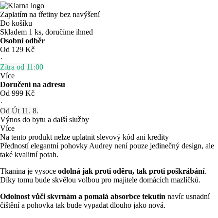
Zaplatím na třetiny bez navýšení
Do košíku
Skladem 1 ks, doručíme ihned
Osobní odběr
Od 129 Kč
·
Zítra od 11:00
Více
Doručení na adresu
Od 999 Kč
·
Od Út 11. 8.
Výnos do bytu a další služby
Více
Na tento produkt nelze uplatnit slevový kód ani kredity
Předností elegantní pohovky Audrey není pouze jedinečný design, ale
také kvalitní potah.
Tkanina je vysoce
odolná jak proti oděru, tak proti poškrábání
.
Díky tomu bude skvělou volbou pro majitele domácích mazlíčků.
Odolnost vůči skvrnám a pomalá absorbce tekutin
navíc usnadní
čištění a pohovka tak bude vypadat dlouho jako nová.