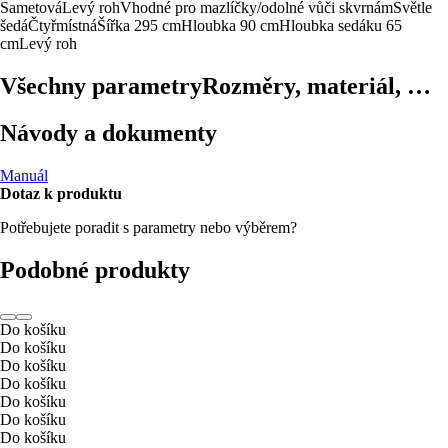
Sametová
Levý roh
Vhodné pro mazlíčky/odolné vůči skvrnám
Světle
šedá
Čtyřmístná
Šířka 295 cm
Hloubka 90 cm
Hloubka sedáku 65
cm
Levý roh
Všechny parametry
Rozměry, materiál, …
Návody a dokumenty
Manuál
Dotaz k produktu
Potřebujete poradit s parametry nebo výběrem?
Podobné produkty
Do košíku
Do košíku
Do košíku
Do košíku
Do košíku
Do košíku
Do košíku