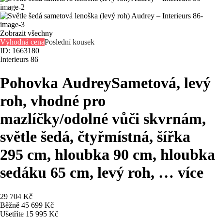
Zobrazit všechny
Výhodná cena
Poslední kousek
ID: 1663180
Interieurs 86
Pohovka Audrey
Sametová, levý
roh, vhodné pro
mazlíčky/odolné vůči skvrnám,
světle šedá, čtyřmístná, šířka
295 cm, hloubka 90 cm, hloubka
sedáku 65 cm, levý roh
, …
více
29 704 Kč
Běžně 45 699 Kč
Ušetříte 15 995 Kč