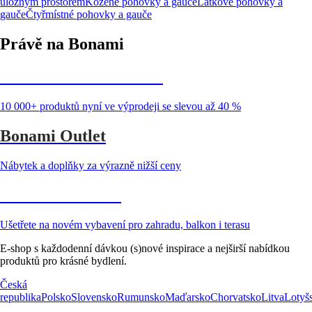
úložným prostorem
Kožené pohovky a gauče
Látkové pohovky a
gauče
Čtyřmístné pohovky a gauče
Právě na Bonami
Summer Sale až -40 %
10 000+ produktů nyní ve výprodeji se slevou až 40 %
Bonami Outlet
Nábytek a doplňky za výrazně nižší ceny
Zahrada ve slevě
Ušetřete na novém vybavení pro zahradu, balkon i terasu
E-shop s každodenní dávkou (s)nové inspirace a nejširší nabídkou
produktů pro krásné bydlení.
Česká
republika
Polsko
Slovensko
Rumunsko
Maďarsko
Chorvatsko
Litva
Lotyš