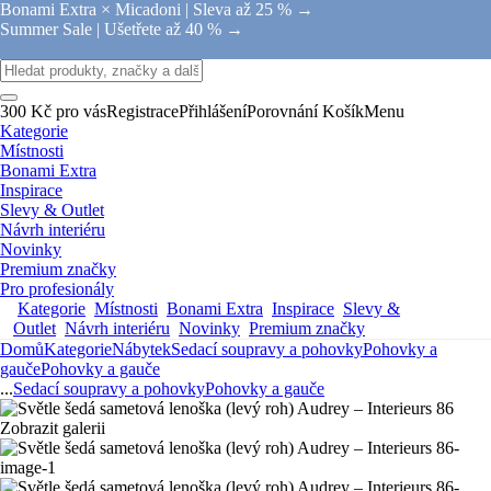
Bonami Extra × Micadoni |
Sleva až 25 % →
Summer Sale |
Ušetřete až 40 % →
300 Kč pro vás
Registrace
Přihlášení
Porovnání
Košík
Menu
Kategorie
Místnosti
Bonami Extra
Inspirace
Slevy & Outlet
Návrh interiéru
Novinky
Premium značky
Pro profesionály
Kategorie
Místnosti
Bonami Extra
Inspirace
Slevy &
Outlet
Návrh interiéru
Novinky
Premium značky
Domů
Kategorie
Nábytek
Sedací soupravy a pohovky
Pohovky a
gauče
Pohovky a gauče
...
Sedací soupravy a pohovky
Pohovky a gauče
Zobrazit galerii