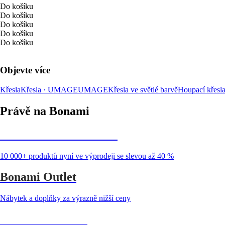
Do košíku
Do košíku
Do košíku
Do košíku
Do košíku
Objevte více
Křesla
Křesla · UMAGE
UMAGE
Křesla ve světlé barvě
Houpací křesl
Právě na Bonami
Summer Sale až -40 %
10 000+ produktů nyní ve výprodeji se slevou až 40 %
Bonami Outlet
Nábytek a doplňky za výrazně nižší ceny
Zahrada ve slevě