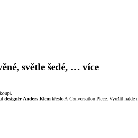
ěné, světle šedé
, …
více
koupi.
val
designér Anders Klem
křeslo A Conversation Piece. Využití najde n