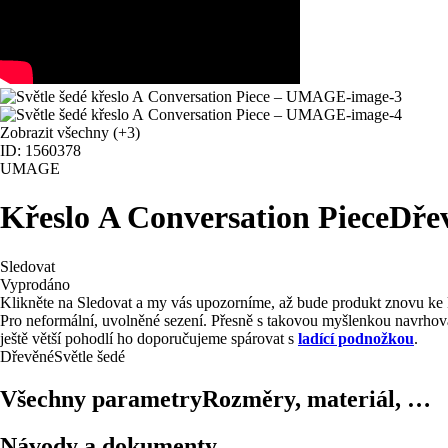
Zobrazit všechny
(+3)
ID: 1560378
UMAGE
Křeslo A Conversation Piece
Dřev
Sledovat
Vyprodáno
Klikněte na Sledovat a my vás upozorníme, až bude produkt znovu ke 
Pro neformální, uvolněné sezení. Přesně s takovou myšlenkou navrho
ještě větší pohodlí ho doporučujeme spárovat s
ladící podnožkou
.
Dřevěné
Světle šedé
Všechny parametry
Rozměry, materiál, …
Návody a dokumenty