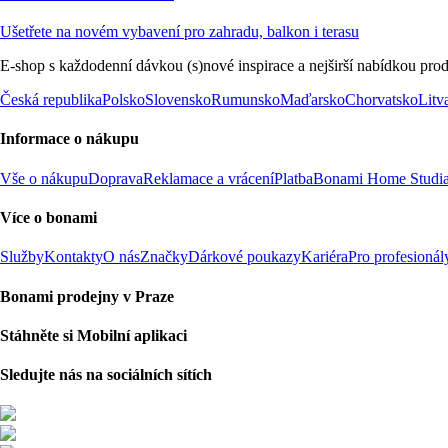
Ušetřete na novém vybavení pro zahradu, balkon i terasu
E-shop s každodenní dávkou (s)nové inspirace a nejširší nabídkou prod
Česká republika
Polsko
Slovensko
Rumunsko
Maďarsko
Chorvatsko
Litv
Informace o nákupu
Vše o nákupu
Doprava
Reklamace a vrácení
Platba
Bonami Home Studi
Více o bonami
Služby
Kontakty
O nás
Značky
Dárkové poukazy
Kariéra
Pro profesionál
Bonami prodejny v Praze
Stáhněte si Mobilní aplikaci
Sledujte nás na sociálních sítích