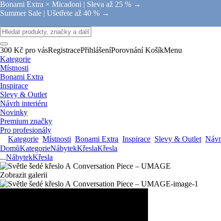
Bonami Extra × Micadoni |
Sleva až 25 % →
Summer Sale |
Ušetřete až 40 % →
300 Kč pro vás
Registrace
Přihlášení
Porovnání
Košík
Menu
Kategorie
Místnosti
Bonami Extra
Inspirace
Slevy & Outlet
Návrh interiéru
Novinky
Premium značky
Pro profesionály
Kategorie
Místnosti
Bonami Extra
Inspirace
Slevy & Outlet
Návrh
Domů
Kategorie
Nábytek
Křesla
Křesla
...
Nábytek
Křesla
Zobrazit galerii