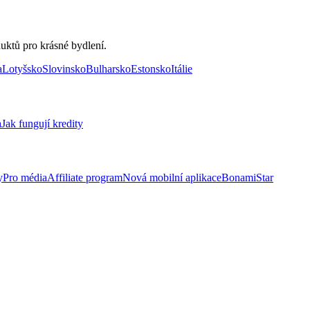
uktů pro krásné bydlení.
a
Lotyšsko
Slovinsko
Bulharsko
Estonsko
Itálie
a
Jak fungují kredity
y
Pro média
Affiliate program
Nová mobilní aplikace
BonamiStar