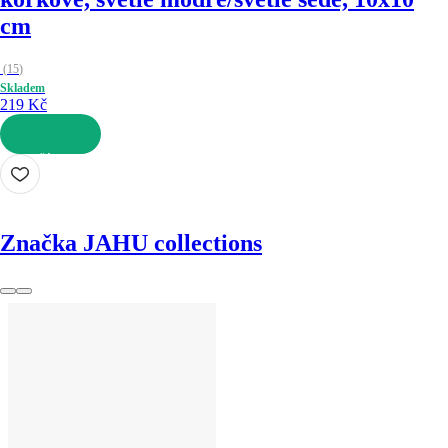
cm
(
15
)
Skladem
219 Kč
DO KOŠÍKU
Značka JAHU collections