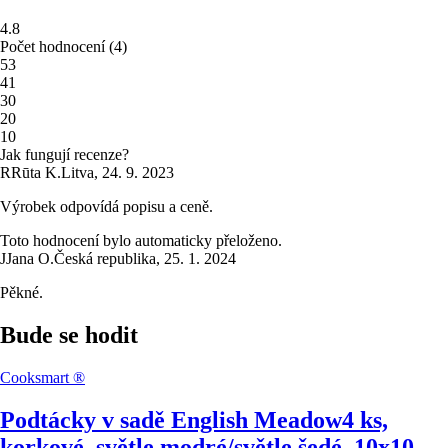
4.8
Počet hodnocení
(
4
)
5
3
4
1
3
0
2
0
1
0
Jak fungují recenze?
R
Rūta K.
Litva
,
24. 9. 2023
Výrobek odpovídá popisu a ceně.
Toto hodnocení bylo automaticky přeloženo.
J
Jana O.
Česká republika
,
25. 1. 2024
Pěkné.
Bude se hodit
Cooksmart ®
Podtácky v sadě English Meadow
4 ks,
korkové, světle modré/světle šedé, 10x10