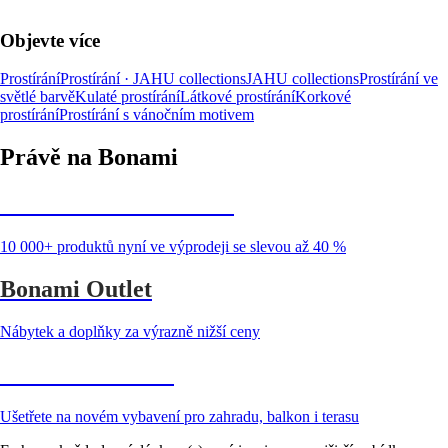
Objevte více
Prostírání
Prostírání · JAHU collections
JAHU collections
Prostírání ve
světlé barvě
Kulaté prostírání
Látkové prostírání
Korkové
prostírání
Prostírání s vánočním motivem
Právě na Bonami
Summer Sale až -40 %
10 000+ produktů nyní ve výprodeji se slevou až 40 %
Bonami Outlet
Nábytek a doplňky za výrazně nižší ceny
Zahrada ve slevě
Ušetřete na novém vybavení pro zahradu, balkon i terasu