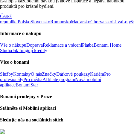
E-shop s každodenní dávkou (s)nové inspirace a nejširší nabídkou
produktů pro krásné bydlení.
Česká
republika
Polsko
Slovensko
Rumunsko
Maďarsko
Chorvatsko
Litva
Lotyš
Informace o nákupu
Vše o nákupu
Doprava
Reklamace a vrácení
Platba
Bonami Home
Studia
Jak fungují kredity
Více o bonami
Služby
Kontakty
O nás
Značky
Dárkové poukazy
Kariéra
Pro
profesionály
Pro média
Affiliate program
Nová mobilní
aplikace
BonamiStar
Bonami prodejny v Praze
Stáhněte si Mobilní aplikaci
Sledujte nás na sociálních sítích