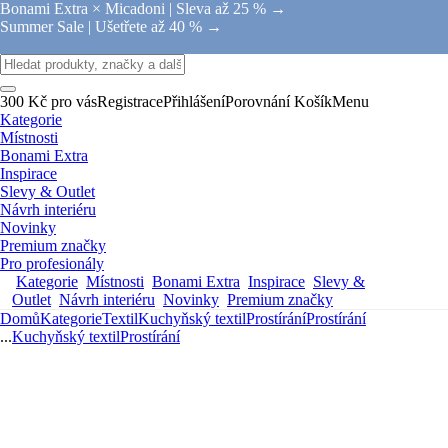
Bonami Extra × Micadoni |
Sleva až 25 % →
Summer Sale |
Ušetřete až 40 % →
300 Kč pro vás
Registrace
Přihlášení
Porovnání
Košík
Menu
Kategorie
Místnosti
Bonami Extra
Inspirace
Slevy & Outlet
Návrh interiéru
Novinky
Premium značky
Pro profesionály
Kategorie
Místnosti
Bonami Extra
Inspirace
Slevy &
Outlet
Návrh interiéru
Novinky
Premium značky
Domů
Kategorie
Textil
Kuchyňský textil
Prostírání
Prostírání
...
Kuchyňský textil
Prostírání