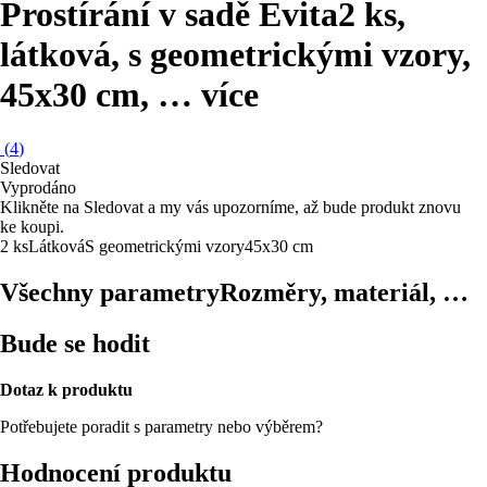
Prostírání v sadě Evita
2 ks,
látková, s geometrickými vzory,
45x30 cm
, …
více
(
4
)
Sledovat
Vyprodáno
Klikněte na Sledovat a my vás upozorníme, až bude produkt znovu
ke koupi.
2 ks
Látková
S geometrickými vzory
45x30 cm
Všechny parametry
Rozměry, materiál, …
Bude se hodit
Dotaz k produktu
Potřebujete poradit s parametry nebo výběrem?
Hodnocení produktu