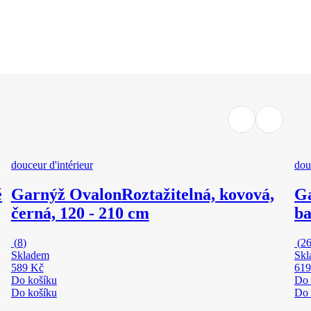
douceur d'intérieur
dou
ě
Garnýž Ovalon
Roztažitelná, kovová,
G
černá, 120 - 210 cm
ba
(
8
)
(
2
Skladem
Skl
589 Kč
619
Do košíku
Do 
Do košíku
Do 