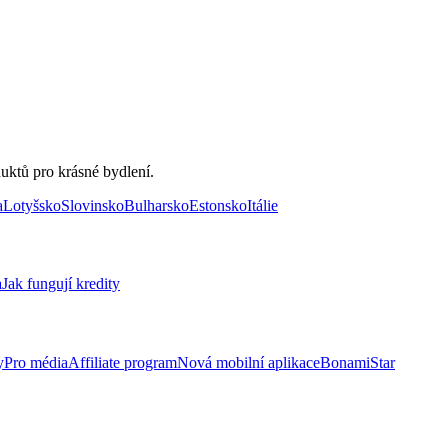
uktů pro krásné bydlení.
a
Lotyšsko
Slovinsko
Bulharsko
Estonsko
Itálie
a
Jak fungují kredity
y
Pro média
Affiliate program
Nová mobilní aplikace
BonamiStar