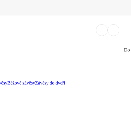
Do 
věsy
Béžové závěsy
Závěsy do dveří