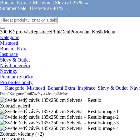
Bonami Extra × Micadoni |
Sleva až 25 % →
Summer Sale |
Ušetřete až 40 % →
300 Kč pro vás
Registrace
Přihlášení
Porovnání
Košík
Menu
Kategorie
Místnosti
Bonami Extra
Inspirace
Slevy & Outlet
Návrh interiéru
Novinky
Premium značky
Pro profesionály
Kategorie
Místnosti
Bonami Extra
Inspirace
Slevy & Outlet
Návrh
Domů
Kategorie
Textil
Závěsy a záclony
Závěsy
Zobrazit galerii
Zobrazit všechny
(+2)
ID: 1820916