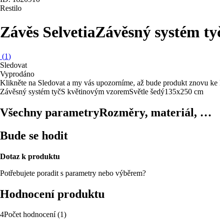
Restilo
Závěs Selvetia
Závěsný systém ty
(
1
)
Sledovat
Vyprodáno
Klikněte na Sledovat a my vás upozorníme, až bude produkt znovu ke 
Závěsný systém tyč
S květinovým vzorem
Světle šedý
135x250 cm
Všechny parametry
Rozměry, materiál, …
Bude se hodit
Dotaz k produktu
Potřebujete poradit s parametry nebo výběrem?
Hodnocení produktu
4
Počet hodnocení
(
1
)