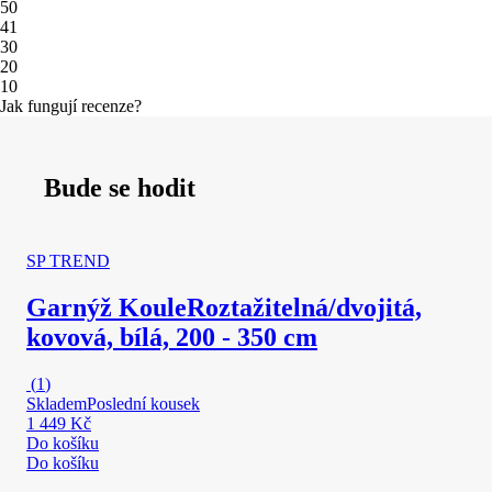
5
0
4
1
3
0
2
0
1
0
Jak fungují recenze?
Bude se hodit
SP TREND
Garnýž Koule
Roztažitelná/dvojitá,
kovová, bílá, 200 - 350 cm
(
1
)
Skladem
Poslední kousek
1 449 Kč
Do košíku
Do košíku