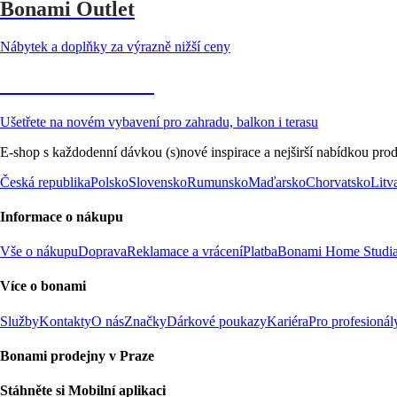
Bonami Outlet
Nábytek a doplňky za výrazně nižší ceny
Zahrada ve slevě
Ušetřete na novém vybavení pro zahradu, balkon i terasu
E-shop s každodenní dávkou (s)nové inspirace a nejširší nabídkou prod
Česká republika
Polsko
Slovensko
Rumunsko
Maďarsko
Chorvatsko
Litv
Informace o nákupu
Vše o nákupu
Doprava
Reklamace a vrácení
Platba
Bonami Home Studi
Více o bonami
Služby
Kontakty
O nás
Značky
Dárkové poukazy
Kariéra
Pro profesionál
Bonami prodejny v Praze
Stáhněte si Mobilní aplikaci