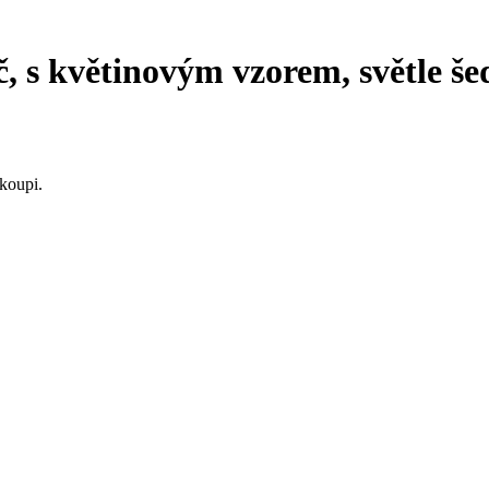
č, s květinovým vzorem, světle š
koupi.