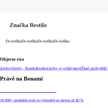
Značka Restilo
Do košíku
Do košíku
Do košíku
Do košíku
Objevte více
Závěsy
Závěsy · Restilo
Restilo
Závěsy ve světlé barvě
Žluté závěsy
Bílé
Právě na Bonami
Summer Sale až -40 %
10 000+ produktů nyní ve výprodeji se slevou až 40 %