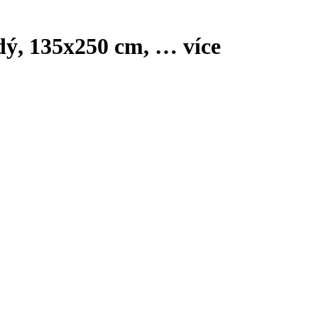
edý, 135x250 cm
, …
více