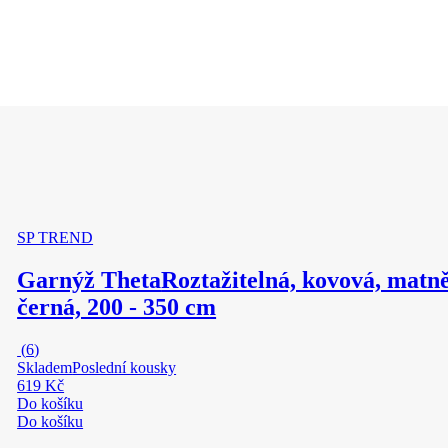
SP TREND
Garnýž Theta
Roztažitelná, kovová, matn
černá, 200 - 350 cm
(
6
)
Skladem
Poslední kousky
619 Kč
Do košíku
Do košíku