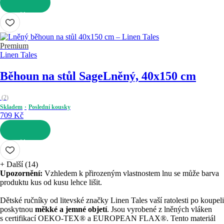
DO KOŠÍKU
Premium
Linen Tales
Běhoun na stůl Sage
Lněný, 40x150 cm
(
2
)
Skladem
Poslední kousky
709 Kč
DO KOŠÍKU
+
Další (14)
Upozornění:
Vzhledem k přirozeným vlastnostem lnu se může barva
produktu kus od kusu lehce lišit.
Dětské ručníky od litevské značky Linen Tales vaší ratolesti po koupeli
poskytnou
měkké a jemné objetí
. Jsou vyrobené z lněných vláken
s certifikací OEKO-TEX® a EUROPEAN FLAX®. Tento materiál