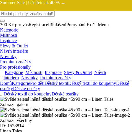
Summer Sale |
Ušetřete až 40 % →
300 Kč pro vás
Registrace
Přihlášení
Porovnání
Košík
Menu
Kategorie
Místnosti
Inspirace
Slevy & Outlet
Návrh interiéru
Novinky
Premium značky
Pro profesionály
Kategorie
Místnosti
Inspirace
Slevy & Outlet
Návrh
interiéru
Novinky
Premium značky
Domů
Kategorie
Pro děti
Dětský textil
Dětský textil do koupelny
Dětské
osušky
Dětské osušky
...
Dětský textil do koupelny
Dětské osušky
Zobrazit galerii
Zobrazit všechny
ID: 1528814
Linen Tales