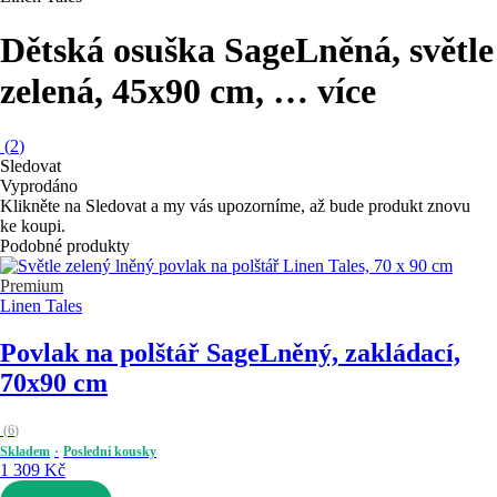
Dětská osuška Sage
Lněná, světle
zelená, 45x90 cm
, …
více
(
2
)
Sledovat
Vyprodáno
Klikněte na Sledovat a my vás upozorníme, až bude produkt znovu
ke koupi.
Podobné produkty
Premium
Linen Tales
Povlak na polštář Sage
Lněný, zakládací,
70x90 cm
(
6
)
Skladem
Poslední kousky
1 309 Kč