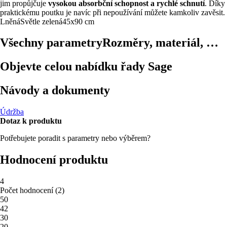
jim propůjčuje
vysokou absorbční schopnost a rychlé schnutí
. Díky
praktickému poutku je navíc při nepoužívání můžete kamkoliv zavěsit.
Lněná
Světle zelená
45x90 cm
Všechny parametry
Rozměry, materiál, …
Objevte celou nabídku řady Sage
Návody a dokumenty
Údržba
Dotaz k produktu
Potřebujete poradit s parametry nebo výběrem?
Hodnocení produktu
4
Počet hodnocení
(
2
)
5
0
4
2
3
0
2
0