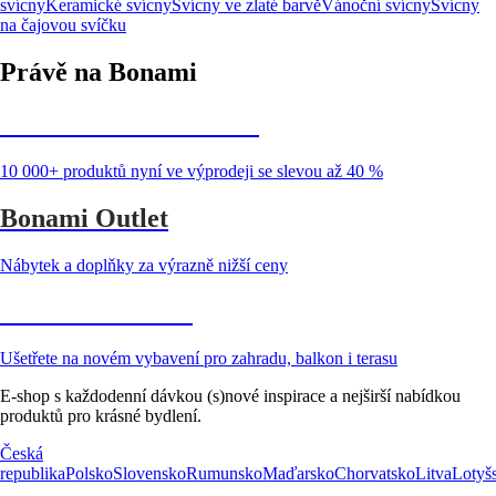
svícny
Keramické svícny
Svícny ve zlaté barvě
Vánoční svícny
Svícny
na čajovou svíčku
Právě na Bonami
Summer Sale až -40 %
10 000+ produktů nyní ve výprodeji se slevou až 40 %
Bonami Outlet
Nábytek a doplňky za výrazně nižší ceny
Zahrada ve slevě
Ušetřete na novém vybavení pro zahradu, balkon i terasu
E-shop s každodenní dávkou (s)nové inspirace a nejširší nabídkou
produktů pro krásné bydlení.
Česká
republika
Polsko
Slovensko
Rumunsko
Maďarsko
Chorvatsko
Litva
Lotyš