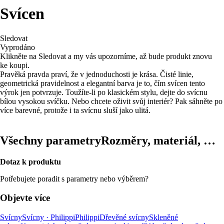
Svícen
Sledovat
Vyprodáno
Klikněte na Sledovat a my vás upozorníme, až bude produkt znovu
ke koupi.
Pravěká pravda praví, že v jednoduchosti je krása. Čisté linie,
geometrická pravidelnost a elegantní barva je to, čím svícen tento
výrok jen potvrzuje. Toužíte-li po klasickém stylu, dejte do svícnu
bílou vysokou svíčku. Nebo chcete oživit svůj interiér? Pak sáhněte po
více barevné, protože i ta svícnu sluší jako ulitá.
Všechny parametry
Rozměry, materiál, …
Dotaz k produktu
Potřebujete poradit s parametry nebo výběrem?
Objevte více
Svícny
Svícny · Philippi
Philippi
Dřevěné svícny
Skleněné