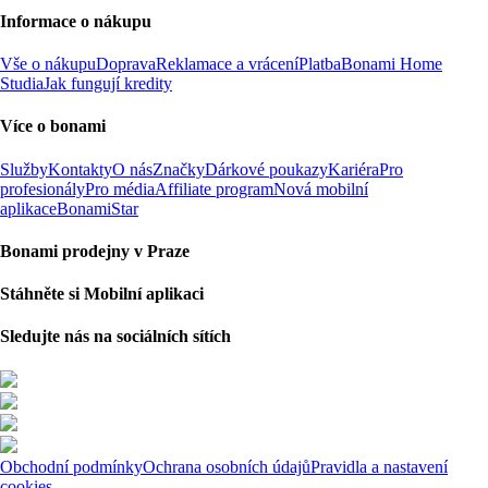
Informace o nákupu
Vše o nákupu
Doprava
Reklamace a vrácení
Platba
Bonami Home
Studia
Jak fungují kredity
Více o bonami
Služby
Kontakty
O nás
Značky
Dárkové poukazy
Kariéra
Pro
profesionály
Pro média
Affiliate program
Nová mobilní
aplikace
BonamiStar
Bonami prodejny v Praze
Stáhněte si Mobilní aplikaci
Sledujte nás na sociálních sítích
Obchodní podmínky
Ochrana osobních údajů
Pravidla a nastavení
cookies