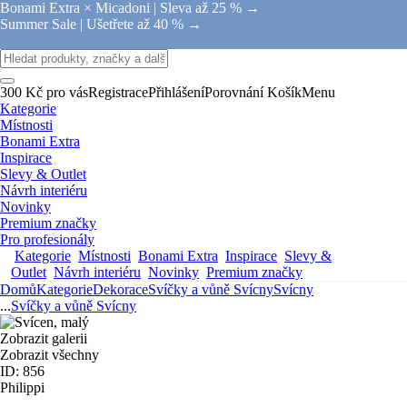
Bonami Extra × Micadoni |
Sleva až 25 % →
Summer Sale |
Ušetřete až 40 % →
300 Kč pro vás
Registrace
Přihlášení
Porovnání
Košík
Menu
Kategorie
Místnosti
Bonami Extra
Inspirace
Slevy & Outlet
Návrh interiéru
Novinky
Premium značky
Pro profesionály
Kategorie
Místnosti
Bonami Extra
Inspirace
Slevy &
Outlet
Návrh interiéru
Novinky
Premium značky
Domů
Kategorie
Dekorace
Svíčky a vůně
Svícny
Svícny
...
Svíčky a vůně
Svícny
Zobrazit galerii
Zobrazit všechny
ID: 856
Philippi