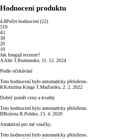
Hodnocení produktu
4.8
Počet hodnocení
(
22
)
5
19
4
3
3
0
2
0
1
0
Jak fungují recenze?
A
Alin T.
Rumunsko
,
11. 12. 2024
Podle očekávání
Toto hodnocení bylo automaticky přeloženo.
K
Krisztina Kinga T.
Maďarsko
,
2. 2. 2022
Dobrý poměr ceny a kvality
Toto hodnocení bylo automaticky přeloženo.
B
Bożena R.
Polsko
,
15. 4. 2020
Atraktivní pro mé vnučky.
Toto hodnocení bylo automaticky přeloženo.