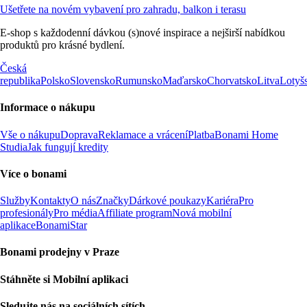
Ušetřete na novém vybavení pro zahradu, balkon i terasu
E-shop s každodenní dávkou (s)nové inspirace a nejširší nabídkou
produktů pro krásné bydlení.
Česká
republika
Polsko
Slovensko
Rumunsko
Maďarsko
Chorvatsko
Litva
Lotyš
Informace o nákupu
Vše o nákupu
Doprava
Reklamace a vrácení
Platba
Bonami Home
Studia
Jak fungují kredity
Více o bonami
Služby
Kontakty
O nás
Značky
Dárkové poukazy
Kariéra
Pro
profesionály
Pro média
Affiliate program
Nová mobilní
aplikace
BonamiStar
Bonami prodejny v Praze
Stáhněte si Mobilní aplikaci
Sledujte nás na sociálních sítích