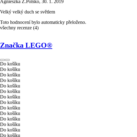
Agnieszka Z.
Polsko
,
30. 1. 2019
Velký velký duch se světlem
Toto hodnocení bylo automaticky přeloženo.
všechny recenze
(
4
)
Značka LEGO®
Do košíku
Do košíku
Do košíku
Do košíku
Do košíku
Do košíku
Do košíku
Do košíku
Do košíku
Do košíku
Do košíku
Do košíku
Do košíku
Do košíku