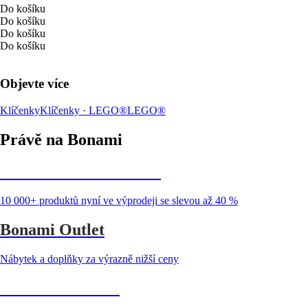
Do košíku
Do košíku
Do košíku
Do košíku
Objevte více
Klíčenky
Klíčenky · LEGO®
LEGO®
Právě na Bonami
Summer Sale až -40 %
10 000+ produktů nyní ve výprodeji se slevou až 40 %
Bonami Outlet
Nábytek a doplňky za výrazně nižší ceny
Zahrada ve slevě