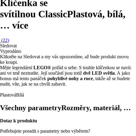
Klíčenka se
svítilnou Classic
Plastová, bílá
,
…
více
(
22
)
Sledovat
Vyprodáno
Klikněte na Sledovat a my vás upozorníme, až bude produkt znovu
ke koupi.
Mějte legendární
LEGO®
pořád u sebe. S touhle klíčenkou se navíc
ani ve tmě neztratíte. Její součástí jsou totiž
dvě LED světla
. A jako
bonus má tento panáček
pohyblivé nohy a ruce
, takže až se budete
nudit, víte, jak se na chvíli zabavit.
Plastová
Bílá
Všechny parametry
Rozměry, materiál, …
Dotaz k produktu
Potřebujete poradit s parametry nebo výběrem?