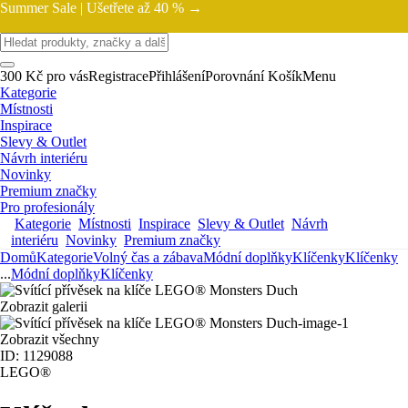
Summer Sale |
Ušetřete až 40 % →
300 Kč pro vás
Registrace
Přihlášení
Porovnání
Košík
Menu
Kategorie
Místnosti
Inspirace
Slevy & Outlet
Návrh interiéru
Novinky
Premium značky
Pro profesionály
Kategorie
Místnosti
Inspirace
Slevy & Outlet
Návrh
interiéru
Novinky
Premium značky
Domů
Kategorie
Volný čas a zábava
Módní doplňky
Klíčenky
Klíčenky
...
Módní doplňky
Klíčenky
Zobrazit galerii
Zobrazit všechny
ID: 1129088
LEGO®