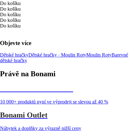
Do košíku
Do košíku
Do košíku
Do košíku
Do košíku
Objevte více
Dětské hračky
Dětské hračky · Moulin Roty
Moulin Roty
Barevné
dětské hračky
Právě na Bonami
Summer Sale až -40 %
10 000+ produktů nyní ve výprodeji se slevou až 40 %
Bonami Outlet
Nábytek a doplňky za výrazně nižší ceny