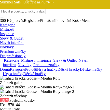
Summer Sale |
Ušetřete až 40 % →
300 Kč pro vás
Registrace
Přihlášení
Porovnání
Košík
Menu
Kategorie
Místnosti
Inspirace
Slevy & Outlet
Návrh interiéru
Novinky
Premium značky
Pro profesionály
Kategorie
Místnosti
Inspirace
Slevy & Outlet
Návrh
interiéru
Novinky
Premium značky
Domů
Kategorie
Pro děti
Hry a hračky
Dětské hračky
Dětské hračky
...
Hry a hračky
Dětské hračky
Zobrazit galerii
Zobrazit všechny
-18 %
Poslední kousky
ID: 1578144
Moulin Roty