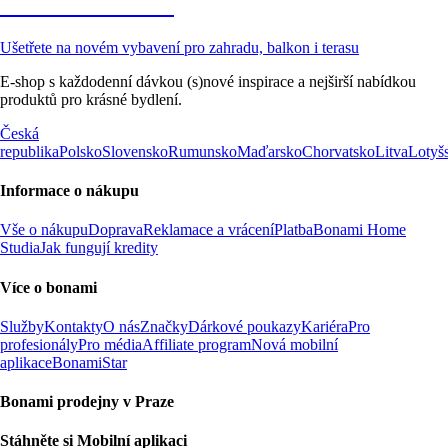
Zahrada ve slevě
Ušetřete na novém vybavení pro zahradu, balkon i terasu
E-shop s každodenní dávkou (s)nové inspirace a nejširší nabídkou
produktů pro krásné bydlení.
Česká
republika
Polsko
Slovensko
Rumunsko
Maďarsko
Chorvatsko
Litva
Lotyš
Informace o nákupu
Vše o nákupu
Doprava
Reklamace a vrácení
Platba
Bonami Home
Studia
Jak fungují kredity
Více o bonami
Služby
Kontakty
O nás
Značky
Dárkové poukazy
Kariéra
Pro
profesionály
Pro média
Affiliate program
Nová mobilní
aplikace
BonamiStar
Bonami prodejny v Praze
Stáhněte si Mobilní aplikaci