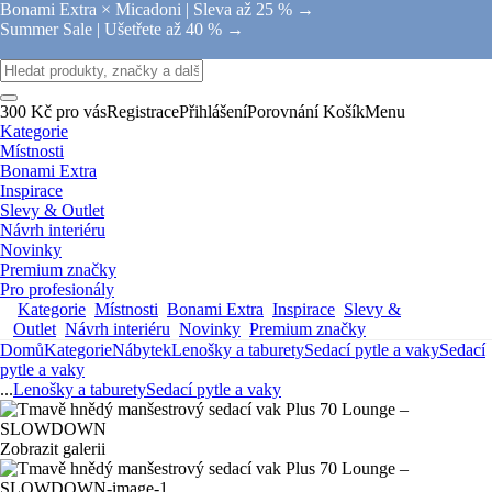
Bonami Extra × Micadoni |
Sleva až 25 % →
Summer Sale |
Ušetřete až 40 % →
300 Kč pro vás
Registrace
Přihlášení
Porovnání
Košík
Menu
Kategorie
Místnosti
Bonami Extra
Inspirace
Slevy & Outlet
Návrh interiéru
Novinky
Premium značky
Pro profesionály
Kategorie
Místnosti
Bonami Extra
Inspirace
Slevy &
Outlet
Návrh interiéru
Novinky
Premium značky
Domů
Kategorie
Nábytek
Lenošky a taburety
Sedací pytle a vaky
Sedací
pytle a vaky
...
Lenošky a taburety
Sedací pytle a vaky
Zobrazit galerii