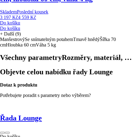
Skladem
Poslední kousek
3 197 Kč
4 559 Kč
Do košíku
Do košíku
+
Další (9)
Manšestrový
Se snímatelným potahem
Tmavě hnědý
Šířka 70
cm
Hloubka 60 cm
Váha 5 kg
Všechny parametry
Rozměry, materiál, …
Objevte celou nabídku řady Lounge
Dotaz k produktu
Potřebujete poradit s parametry nebo výběrem?
Řada Lounge
Do košíku