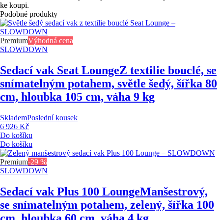
ke koupi.
Podobné produkty
Premium
Výhodná cena
SLOWDOWN
Sedací vak Seat Lounge
Z textilie bouclé, se
snímatelným potahem, světle šedý, šířka 80
cm, hloubka 105 cm, váha 9 kg
Skladem
Poslední kousek
6 926 Kč
Do košíku
Do košíku
Premium
-29 %
SLOWDOWN
Sedací vak Plus 100 Lounge
Manšestrový,
se snímatelným potahem, zelený, šířka 100
cm, hloubka 60 cm, váha 4 kg