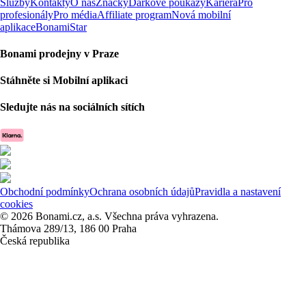
Služby
Kontakty
O nás
Značky
Dárkové poukazy
Kariéra
Pro
profesionály
Pro média
Affiliate program
Nová mobilní
aplikace
BonamiStar
Bonami prodejny v Praze
Stáhněte si Mobilní aplikaci
Sledujte nás na sociálních sítích
Obchodní podmínky
Ochrana osobních údajů
Pravidla a nastavení
cookies
© 2026 Bonami.cz, a.s. Všechna práva vyhrazena.
Thámova 289/13, 186 00 Praha
Česká republika