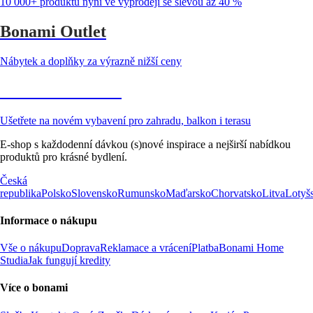
10 000+ produktů nyní ve výprodeji se slevou až 40 %
Bonami Outlet
Nábytek a doplňky za výrazně nižší ceny
Zahrada ve slevě
Ušetřete na novém vybavení pro zahradu, balkon i terasu
E-shop s každodenní dávkou (s)nové inspirace a nejširší nabídkou
produktů pro krásné bydlení.
Česká
republika
Polsko
Slovensko
Rumunsko
Maďarsko
Chorvatsko
Litva
Lotyš
Informace o nákupu
Vše o nákupu
Doprava
Reklamace a vrácení
Platba
Bonami Home
Studia
Jak fungují kredity
Více o bonami