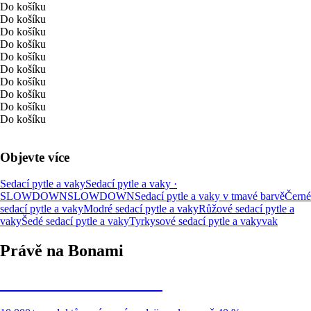
Do košíku
Do košíku
Do košíku
Do košíku
Do košíku
Do košíku
Do košíku
Do košíku
Do košíku
Do košíku
Objevte více
Sedací pytle a vaky
Sedací pytle a vaky ·
SLOWDOWN
SLOWDOWN
Sedací pytle a vaky v tmavé barvě
Černé
sedací pytle a vaky
Modré sedací pytle a vaky
Růžové sedací pytle a
vaky
Šedé sedací pytle a vaky
Tyrkysové sedací pytle a vaky
vak
Právě na Bonami
Summer Sale až -40 %