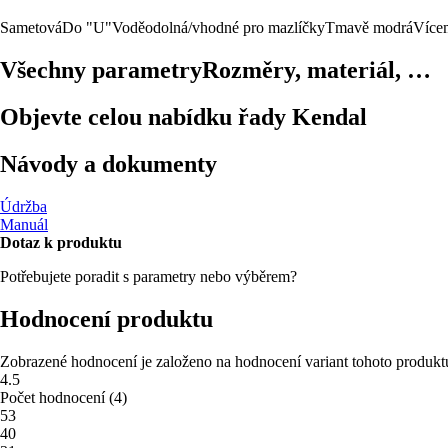
Sametová
Do "U"
Voděodolná/vhodné pro mazlíčky
Tmavě modrá
Více
Všechny parametry
Rozměry, materiál, …
Objevte celou nabídku řady Kendal
Návody a dokumenty
Údržba
Manuál
Dotaz k produktu
Potřebujete poradit s parametry nebo výběrem?
Hodnocení produktu
Zobrazené hodnocení je založeno na hodnocení variant tohoto produkt
4.5
Počet hodnocení
(
4
)
5
3
4
0