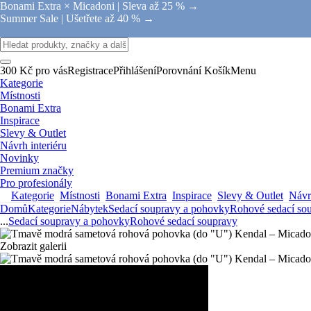
Bonami Extra × Micadoni |
Sleva až 25 % →
Summer Sale |
Ušetřete až 40 % →
300 Kč pro vás
Registrace
Přihlášení
Porovnání
Košík
Menu
Kategorie
Místnosti
Bonami Extra
Inspirace
Slevy & Outlet
Návrh interiéru
Novinky
Premium značky
Pro profesionály
Kategorie
Místnosti
Bonami Extra
Inspirace
Slevy & Outlet
Návrh
Domů
Kategorie
Nábytek
Sedací soupravy a pohovky
Rohové sedací so
...
Sedací soupravy a pohovky
Rohové sedací soupravy
Zobrazit galerii