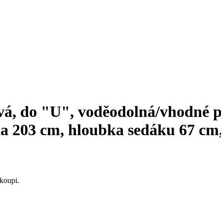
á, do "U", voděodolná/vhodné p
ka 203 cm, hloubka sedáku 67 cm
koupi.