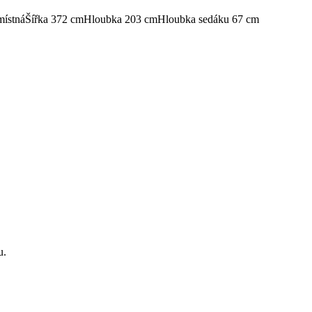
místná
Šířka 372 cm
Hloubka 203 cm
Hloubka sedáku 67 cm
u.