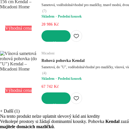
Sametová, voděodolná/vhodné pro mazlíčky, tmavě modrá, dvou
(
7
)
Skladem
Poslední kousek
20 986 Kč
Výhodná cena
DO KOŠÍKU
Micadoni
Rohová pohovka Kendal
Sametová, do "U", voděodolná/vhodné pro mazlíčky, vínová, ví
(
4
)
Skladem
Poslední kousek
67 742 Kč
Výhodná cena
DO KOŠÍKU
+
Další (1)
Na tento produkt nelze uplatnit slevový kód ani kredity
Velkolepé prostory si žádají dominantní kousky. Pohovka
Kendal
zazá
majitele domácích mazlíčků
.