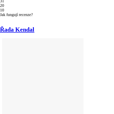
3
1
2
0
1
0
Jak fungují recenze?
Řada Kendal