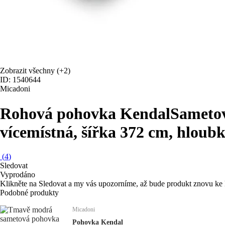
Zobrazit všechny
(+2)
ID: 1540644
Micadoni
Rohová pohovka Kendal
Sametov
vícemístná, šířka 372 cm, hloub
(
4
)
Sledovat
Vyprodáno
Klikněte na Sledovat a my vás upozorníme, až bude produkt znovu ke 
Podobné produkty
Micadoni
Pohovka Kendal