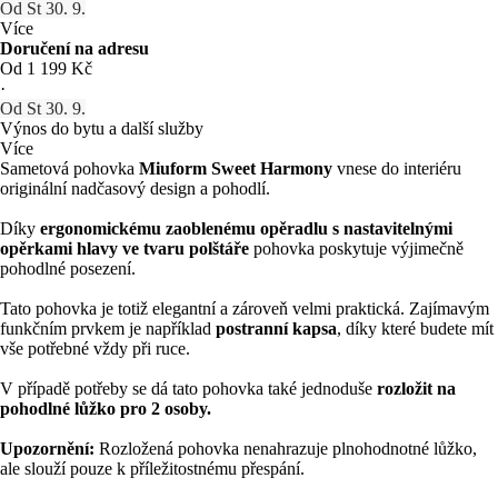
Od St 30. 9.
Více
Doručení na adresu
Od 1 199 Kč
·
Od St 30. 9.
Výnos do bytu a další služby
Více
Sametová pohovka
Miuform Sweet Harmony
vnese do interiéru
originální nadčasový design a pohodlí.
Díky
ergonomickému zaoblenému opěradlu s nastavitelnými
opěrkami hlavy ve tvaru polštáře
pohovka poskytuje výjimečně
pohodlné posezení.
Tato pohovka je totiž elegantní a zároveň velmi praktická. Zajímavým
funkčním prvkem je například
postranní kapsa
, díky které budete mít
vše potřebné vždy při ruce.
V případě potřeby se dá tato pohovka také jednoduše
rozložit na
pohodlné lůžko pro 2 osoby.
Upozornění:
Rozložená pohovka nenahrazuje plnohodnotné lůžko,
ale slouží pouze k příležitostnému přespání.