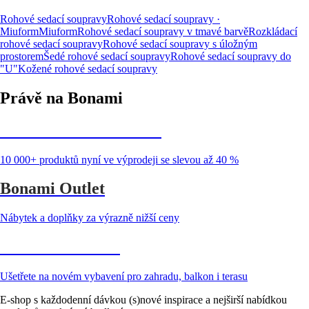
Rohové sedací soupravy
Rohové sedací soupravy ·
Miuform
Miuform
Rohové sedací soupravy v tmavé barvě
Rozkládací
rohové sedací soupravy
Rohové sedací soupravy s úložným
prostorem
Šedé rohové sedací soupravy
Rohové sedací soupravy do
"U"
Kožené rohové sedací soupravy
Právě na Bonami
Summer Sale až -40 %
10 000+ produktů nyní ve výprodeji se slevou až 40 %
Bonami Outlet
Nábytek a doplňky za výrazně nižší ceny
Zahrada ve slevě
Ušetřete na novém vybavení pro zahradu, balkon i terasu
E-shop s každodenní dávkou (s)nové inspirace a nejširší nabídkou