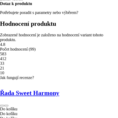
Dotaz k produktu
Potřebujete poradit s parametry nebo výběrem?
Hodnocení produktu
Zobrazené hodnocení je založeno na hodnocení variant tohoto
produktu.
4.8
Počet hodnocení
(
99
)
5
83
4
12
3
3
2
1
1
0
Jak fungují recenze?
Řada Sweet Harmony
Do košíku
Do košíku