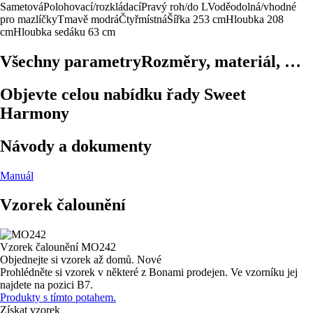
Sametová
Polohovací/rozkládací
Pravý roh/do L
Voděodolná/vhodné
pro mazlíčky
Tmavě modrá
Čtyřmístná
Šířka 253 cm
Hloubka 208
cm
Hloubka sedáku 63 cm
Všechny parametry
Rozměry, materiál, …
Objevte celou nabídku řady Sweet
Harmony
Návody a dokumenty
Manuál
Vzorek čalounění
Vzorek čalounění
MO242
Objednejte si vzorek až domů.
Nové
Prohlédněte si vzorek v některé z Bonami prodejen.
Ve vzorníku jej
najdete na pozici B7.
Produkty s tímto potahem.
Získat vzorek