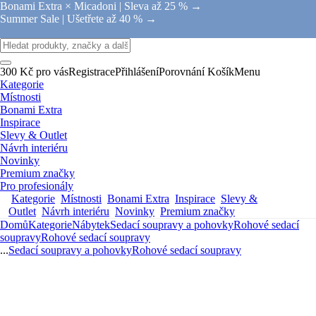
Bonami Extra × Micadoni |
Sleva až 25 % →
Summer Sale |
Ušetřete až 40 % →
300 Kč pro vás
Registrace
Přihlášení
Porovnání
Košík
Menu
Kategorie
Místnosti
Bonami Extra
Inspirace
Slevy & Outlet
Návrh interiéru
Novinky
Premium značky
Pro profesionály
Kategorie
Místnosti
Bonami Extra
Inspirace
Slevy &
Outlet
Návrh interiéru
Novinky
Premium značky
Domů
Kategorie
Nábytek
Sedací soupravy a pohovky
Rohové sedací
soupravy
Rohové sedací soupravy
...
Sedací soupravy a pohovky
Rohové sedací soupravy