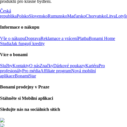
produktů pro krásné bydlení.
Česká
republika
Polsko
Slovensko
Rumunsko
Maďarsko
Chorvatsko
Litva
Lotyš
Informace o nákupu
Vše o nákupu
Doprava
Reklamace a vrácení
Platba
Bonami Home
Studia
Jak fungují kredity
Více o bonami
Služby
Kontakty
O nás
Značky
Dárkové poukazy
Kariéra
Pro
profesionály
Pro média
Affiliate program
Nová mobilní
aplikace
BonamiStar
Bonami prodejny v Praze
Stáhněte si Mobilní aplikaci
Sledujte nás na sociálních sítích