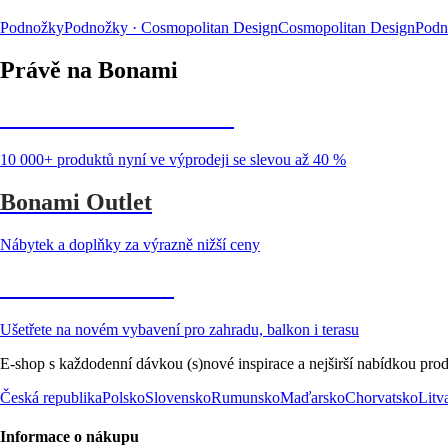
Podnožky
Podnožky · Cosmopolitan Design
Cosmopolitan Design
Podn
Právě na Bonami
Summer Sale až -40 %
10 000+ produktů nyní ve výprodeji se slevou až 40 %
Bonami Outlet
Nábytek a doplňky za výrazně nižší ceny
Zahrada ve slevě
Ušetřete na novém vybavení pro zahradu, balkon i terasu
E-shop s každodenní dávkou (s)nové inspirace a nejširší nabídkou prod
Česká republika
Polsko
Slovensko
Rumunsko
Maďarsko
Chorvatsko
Litv
Informace o nákupu