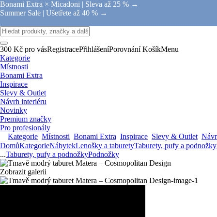
Bonami Extra × Micadoni |
Sleva až 25 % →
Summer Sale |
Ušetřete až 40 % →
300 Kč pro vás
Registrace
Přihlášení
Porovnání
Košík
Menu
Kategorie
Místnosti
Bonami Extra
Inspirace
Slevy & Outlet
Návrh interiéru
Novinky
Premium značky
Pro profesionály
Kategorie
Místnosti
Bonami Extra
Inspirace
Slevy & Outlet
Návrh
Domů
Kategorie
Nábytek
Lenošky a taburety
Taburety, pufy a podnožky
...
Taburety, pufy a podnožky
Podnožky
Zobrazit galerii