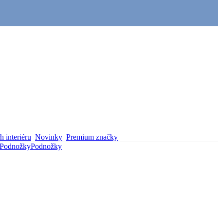
 interiéru
Novinky
Premium značky
Podnožky
Podnožky