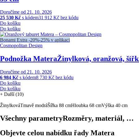
Doručíme od 21. 10. 2026
25 530 Kč
s kódem
31 912 Kč bez kódu
Do košíku
Do košíku
Bonami Extra -20%
-25% v aplikaci
Cosmopolitan Design
Podnožka Matera
Žinylková, oranžová, šíř
Doručíme od 21. 10. 2026
6 984 Kč
s kódem
8 730 Kč bez kódu
Do košíku
Do košíku
+
Další (10)
Žinylková
Tmavě modrá
Šířka 88 cm
Hloubka 68 cm
Výška 40 cm
Všechny parametry
Rozměry, materiál, …
Objevte celou nabídku řady Matera