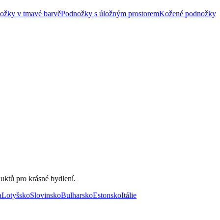
ožky v tmavé barvě
Podnožky s úložným prostorem
Kožené podnožky
uktů pro krásné bydlení.
a
Lotyšsko
Slovinsko
Bulharsko
Estonsko
Itálie