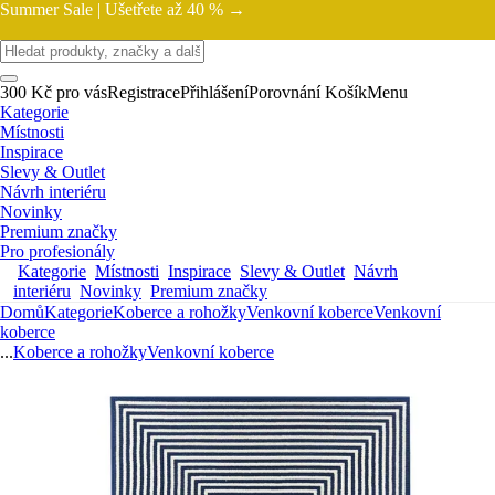
Summer Sale |
Ušetřete až 40 % →
300 Kč pro vás
Registrace
Přihlášení
Porovnání
Košík
Menu
Kategorie
Místnosti
Inspirace
Slevy & Outlet
Návrh interiéru
Novinky
Premium značky
Pro profesionály
Kategorie
Místnosti
Inspirace
Slevy & Outlet
Návrh
interiéru
Novinky
Premium značky
Domů
Kategorie
Koberce a rohožky
Venkovní koberce
Venkovní
koberce
...
Koberce a rohožky
Venkovní koberce