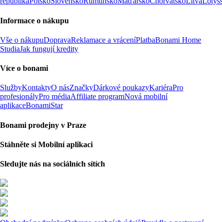
republika
Polsko
Slovensko
Rumunsko
Maďarsko
Chorvatsko
Litva
Lotyš
Informace o nákupu
Vše o nákupu
Doprava
Reklamace a vrácení
Platba
Bonami Home
Studia
Jak fungují kredity
Více o bonami
Služby
Kontakty
O nás
Značky
Dárkové poukazy
Kariéra
Pro
profesionály
Pro média
Affiliate program
Nová mobilní
aplikace
BonamiStar
Bonami prodejny v Praze
Stáhněte si Mobilní aplikaci
Sledujte nás na sociálních sítích