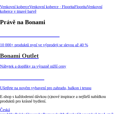
Venkovní koberce
Venkovní koberce · Floorita
Floorita
Venkovní
koberce v tmavé barvě
Právě na Bonami
Summer Sale až -40 %
10 000+ produktů nyní ve výprodeji se slevou až 40 %
Bonami Outlet
Nábytek a doplňky za výrazně nižší ceny
Zahrada ve slevě
Ušetřete na novém vybavení pro zahradu, balkon i terasu
E-shop s každodenní dávkou (s)nové inspirace a nejširší nabídkou
produktů pro krásné bydlení.
Česká