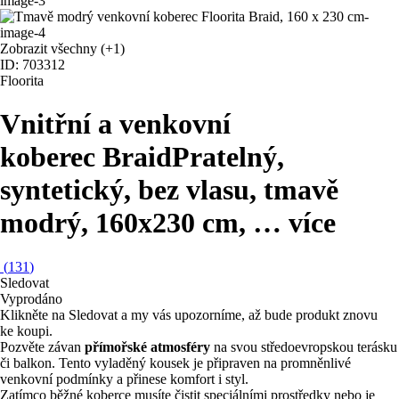
Zobrazit všechny
(+1)
ID: 703312
Floorita
Vnitřní a venkovní
koberec Braid
Pratelný,
syntetický, bez vlasu, tmavě
modrý, 160x230 cm
, …
více
(
131
)
Sledovat
Vyprodáno
Klikněte na Sledovat a my vás upozorníme, až bude produkt znovu
ke koupi.
Pozvěte závan
přímořské atmosféry
na svou středoevropskou terásku
či balkon. Tento vyladěný kousek je připraven na promněnlivé
venkovní podmínky a přinese komfort i styl.
Zatímco běžné koberce musíte čistit speciálními prostředky nebo je