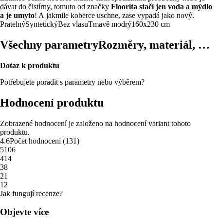
dávat do čistírny, tomuto od značky
Floorita
stačí jen voda a mýdlo
a je umyto
! A jakmile koberce uschne, zase vypadá jako nový.
Pratelný
Syntetický
Bez vlasu
Tmavě modrý
160x230 cm
Všechny parametry
Rozměry, materiál, …
Dotaz k produktu
Potřebujete poradit s parametry nebo výběrem?
Hodnocení produktu
Zobrazené hodnocení je založeno na hodnocení variant tohoto
produktu.
4.6
Počet hodnocení
(
131
)
5
106
4
14
3
8
2
1
1
2
Jak fungují recenze?
Objevte více