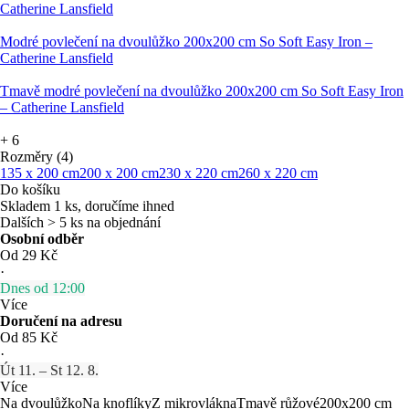
Catherine Lansfield
Modré povlečení na dvoulůžko 200x200 cm So Soft Easy Iron –
Catherine Lansfield
Tmavě modré povlečení na dvoulůžko 200x200 cm So Soft Easy Iron
– Catherine Lansfield
+
6
Rozměry (4)
135 x 200 cm
200 x 200 cm
230 x 220 cm
260 x 220 cm
Do košíku
Skladem 1 ks, doručíme ihned
Dalších > 5 ks na objednání
Osobní odběr
Od 29 Kč
·
Dnes od 12:00
Více
Doručení na adresu
Od 85 Kč
·
Út 11. – St 12. 8.
Více
Na dvoulůžko
Na knoflíky
Z mikrovlákna
Tmavě růžové
200x200 cm