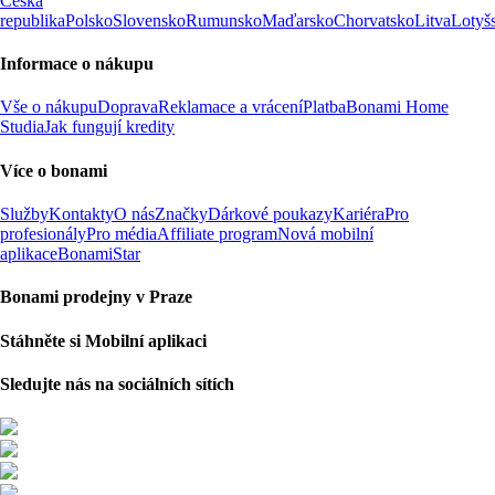
Česká
republika
Polsko
Slovensko
Rumunsko
Maďarsko
Chorvatsko
Litva
Lotyš
Informace o nákupu
Vše o nákupu
Doprava
Reklamace a vrácení
Platba
Bonami Home
Studia
Jak fungují kredity
Více o bonami
Služby
Kontakty
O nás
Značky
Dárkové poukazy
Kariéra
Pro
profesionály
Pro média
Affiliate program
Nová mobilní
aplikace
BonamiStar
Bonami prodejny v Praze
Stáhněte si Mobilní aplikaci
Sledujte nás na sociálních sítích