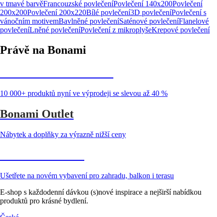
v tmavé barvě
Francouzské povlečení
Povlečení 140x200
Povlečení
200x200
Povlečení 200x220
Bílé povlečení
3D povlečení
Povlečení s
vánočním motivem
Bavlněné povlečení
Saténové povlečení
Flanelové
povlečení
Lněné povlečení
Povlečení z mikroplyše
Krepové povlečení
Právě na Bonami
Summer Sale až -40 %
10 000+ produktů nyní ve výprodeji se slevou až 40 %
Bonami Outlet
Nábytek a doplňky za výrazně nižší ceny
Zahrada ve slevě
Ušetřete na novém vybavení pro zahradu, balkon i terasu
E-shop s každodenní dávkou (s)nové inspirace a nejširší nabídkou
produktů pro krásné bydlení.