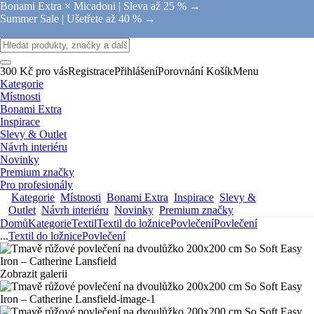
Bonami Extra × Micadoni |
Sleva až 25 % →
Summer Sale |
Ušetřete až 40 % →
300 Kč pro vás
Registrace
Přihlášení
Porovnání
Košík
Menu
Kategorie
Místnosti
Bonami Extra
Inspirace
Slevy & Outlet
Návrh interiéru
Novinky
Premium značky
Pro profesionály
Kategorie
Místnosti
Bonami Extra
Inspirace
Slevy &
Outlet
Návrh interiéru
Novinky
Premium značky
Domů
Kategorie
Textil
Textil do ložnice
Povlečení
Povlečení
...
Textil do ložnice
Povlečení
Zobrazit galerii