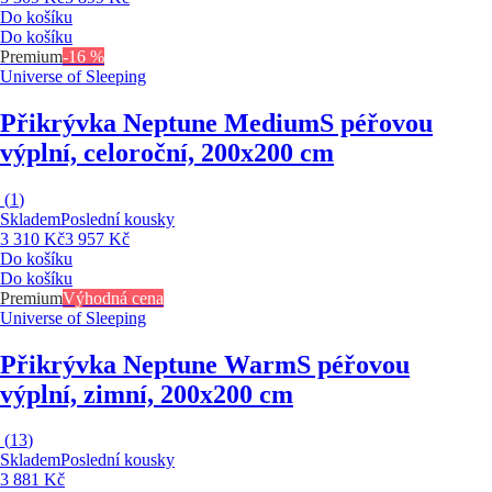
Do košíku
Do košíku
Premium
-16 %
Universe of Sleeping
Přikrývka Neptune Medium
S péřovou
výplní, celoroční, 200x200 cm
(
1
)
Skladem
Poslední kousky
3 310 Kč
3 957 Kč
Do košíku
Do košíku
Premium
Výhodná cena
Universe of Sleeping
Přikrývka Neptune Warm
S péřovou
výplní, zimní, 200x200 cm
(
13
)
Skladem
Poslední kousky
3 881 Kč