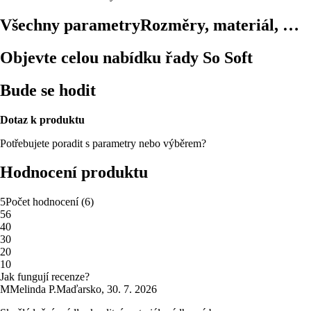
Všechny parametry
Rozměry, materiál, …
Objevte celou nabídku řady So Soft
Bude se hodit
Dotaz k produktu
Potřebujete poradit s parametry nebo výběrem?
Hodnocení produktu
5
Počet hodnocení
(
6
)
5
6
4
0
3
0
2
0
1
0
Jak fungují recenze?
M
Melinda P.
Maďarsko
,
30. 7. 2026