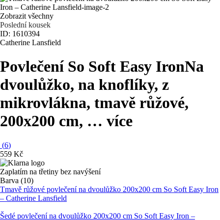
Zobrazit všechny
Poslední kousek
ID: 1610394
Catherine Lansfield
Povlečení So Soft Easy Iron
Na
dvoulůžko, na knoflíky, z
mikrovlákna, tmavě růžové,
200x200 cm
, …
více
(
6
)
559 Kč
Zaplatím na třetiny bez navýšení
Barva (10)
Tmavě růžové povlečení na dvoulůžko 200x200 cm So Soft Easy Iron
– Catherine Lansfield
Šedé povlečení na dvoulůžko 200x200 cm So Soft Easy Iron –