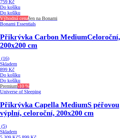
759 Kč
Do košíku
Do košíku
Výhodná cena
Jen na Bonami
Bonami Essentials
Přikrývka Carbon Medium
Celoroční,
200x200 cm
(
16
)
Skladem
899 Kč
Do košíku
Do košíku
Premium
-10 %
Universe of Sleeping
Přikrývka Capella Medium
S péřovou
výplní, celoroční, 200x200 cm
(
5
)
Skladem
5 309 Kč
5 899 Kč