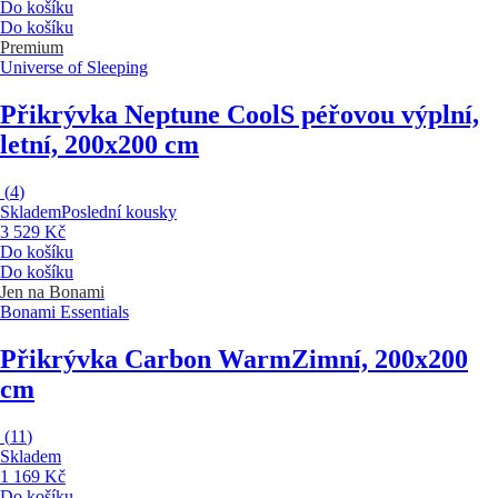
Do košíku
Do košíku
Premium
Universe of Sleeping
Přikrývka Neptune Cool
S péřovou výplní,
letní, 200x200 cm
(
4
)
Skladem
Poslední kousky
3 529 Kč
Do košíku
Do košíku
Jen na Bonami
Bonami Essentials
Přikrývka Carbon Warm
Zimní, 200x200
cm
(
11
)
Skladem
1 169 Kč
Do košíku