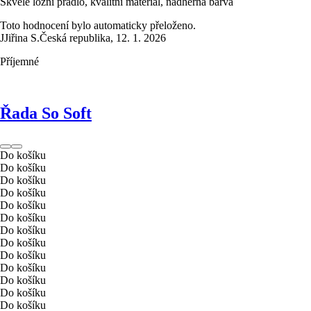
Skvělé ložní prádlo, kvalitní materiál, nádherná barva
Toto hodnocení bylo automaticky přeloženo.
J
Jiřina S.
Česká republika
,
12. 1. 2026
Příjemné
Řada So Soft
Do košíku
Do košíku
Do košíku
Do košíku
Do košíku
Do košíku
Do košíku
Do košíku
Do košíku
Do košíku
Do košíku
Do košíku
Do košíku