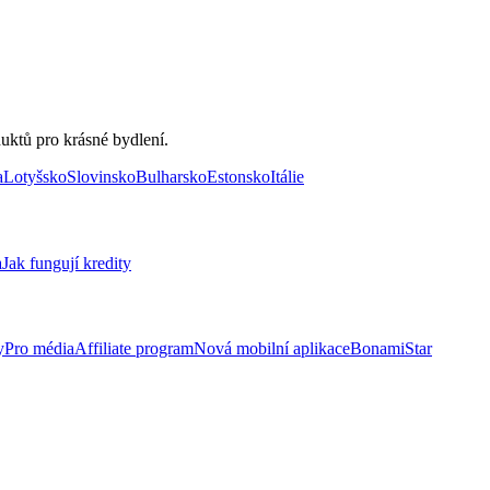
uktů pro krásné bydlení.
a
Lotyšsko
Slovinsko
Bulharsko
Estonsko
Itálie
a
Jak fungují kredity
y
Pro média
Affiliate program
Nová mobilní aplikace
BonamiStar