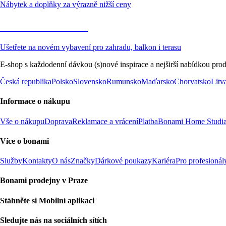
Nábytek a doplňky za výrazně nižší ceny
Zahrada ve slevě
Ušetřete na novém vybavení pro zahradu, balkon i terasu
E-shop s každodenní dávkou (s)nové inspirace a nejširší nabídkou prod
Česká republika
Polsko
Slovensko
Rumunsko
Maďarsko
Chorvatsko
Litv
Informace o nákupu
Vše o nákupu
Doprava
Reklamace a vrácení
Platba
Bonami Home Studi
Více o bonami
Služby
Kontakty
O nás
Značky
Dárkové poukazy
Kariéra
Pro profesionál
Bonami prodejny v Praze
Stáhněte si Mobilní aplikaci
Sledujte nás na sociálních sítích