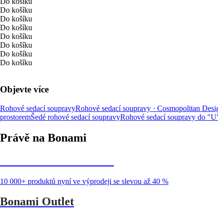
Do košíku
Do košíku
Do košíku
Do košíku
Do košíku
Do košíku
Do košíku
Do košíku
Objevte více
Rohové sedací soupravy
Rohové sedací soupravy · Cosmopolitan Desi
prostorem
Šedé rohové sedací soupravy
Rohové sedací soupravy do "U
Právě na Bonami
Summer Sale až -40 %
10 000+ produktů nyní ve výprodeji se slevou až 40 %
Bonami Outlet