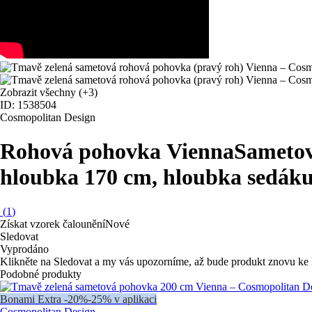
Zobrazit všechny
(+3)
ID: 1538504
Cosmopolitan Design
Rohová pohovka Vienna
Sametová
hloubka 170 cm, hloubka sedák
(
1
)
Získat vzorek čalounění
Nové
Sledovat
Vyprodáno
Klikněte na Sledovat a my vás upozorníme, až bude produkt znovu ke 
Podobné produkty
Bonami Extra -20%
-25% v aplikaci
Cosmopolitan Design