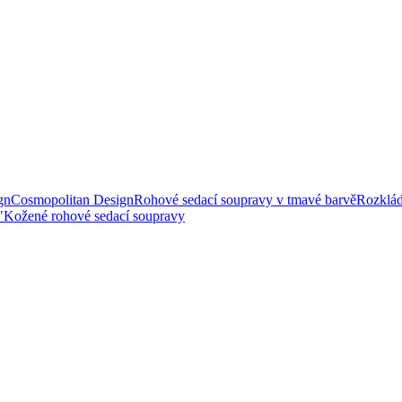
gn
Cosmopolitan Design
Rohové sedací soupravy v tmavé barvě
Rozklád
"
Kožené rohové sedací soupravy