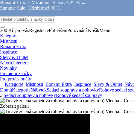
Bonami Extra × Micadoni |
Sleva až 25 % →
Summer Sale |
Ušetřete až 40 % →
300 Kč pro vás
Registrace
Přihlášení
Porovnání
Košík
Menu
Kategorie
Místnosti
Bonami Extra
Inspirace
Slevy & Outlet
Návrh interiéru
Novinky
Premium značky
Pro profesionály
Kategorie
Místnosti
Bonami Extra
Inspirace
Slevy & Outlet
Návrh
Domů
Kategorie
Nábytek
Sedací soupravy a pohovky
Rohové sedací so
...
Sedací soupravy a pohovky
Rohové sedací soupravy
Zobrazit galerii