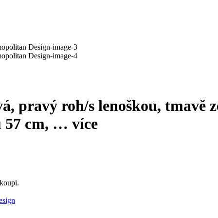
, pravý roh/s lenoškou, tmavě ze
u 57 cm
, …
více
koupi.