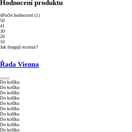
Hodnocení produktu
4
Počet hodnocení
(
1
)
5
0
4
1
3
0
2
0
1
0
Jak fungují recenze?
Řada Vienna
Do košíku
Do košíku
Do košíku
Do košíku
Do košíku
Do košíku
Do košíku
Do košíku
Do košíku
Do košíku