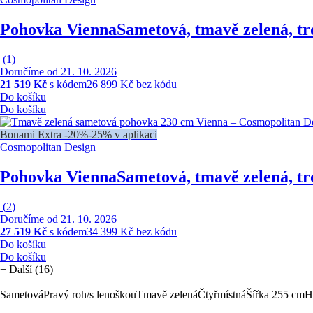
Pohovka Vienna
Sametová, tmavě zelená, tr
(
1
)
Doručíme od 21. 10. 2026
21 519 Kč
s kódem
26 899 Kč bez kódu
Do košíku
Do košíku
Bonami Extra -20%
-25% v aplikaci
Cosmopolitan Design
Pohovka Vienna
Sametová, tmavě zelená, tr
(
2
)
Doručíme od 21. 10. 2026
27 519 Kč
s kódem
34 399 Kč bez kódu
Do košíku
Do košíku
+
Další (16)
Sametová
Pravý roh/s lenoškou
Tmavě zelená
Čtyřmístná
Šířka 255 cm
H