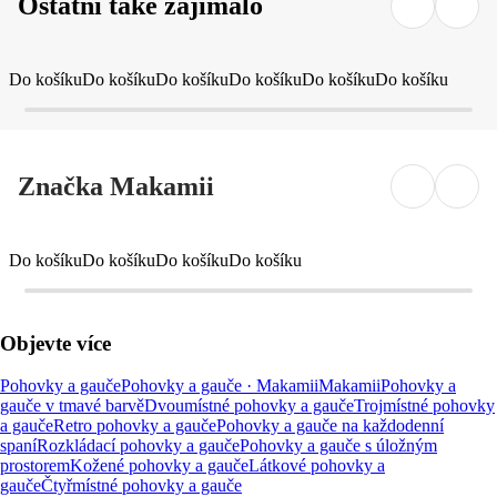
Ostatní také zajímalo
Do košíku
Do košíku
Do košíku
Do košíku
Do košíku
Do košíku
Značka Makamii
Do košíku
Do košíku
Do košíku
Do košíku
Objevte více
Pohovky a gauče
Pohovky a gauče · Makamii
Makamii
Pohovky a
gauče v tmavé barvě
Dvoumístné pohovky a gauče
Trojmístné pohovky
a gauče
Retro pohovky a gauče
Pohovky a gauče na každodenní
spaní
Rozkládací pohovky a gauče
Pohovky a gauče s úložným
prostorem
Kožené pohovky a gauče
Látkové pohovky a
gauče
Čtyřmístné pohovky a gauče