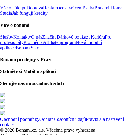
Vše o nákupu
Doprava
Reklamace a vrácení
Platba
Bonami Home
Studia
Jak fungují kredity
Více o bonami
Služby
Kontakty
O nás
Značky
Dárkové poukazy
Kariéra
Pro
profesionály
Pro média
Affiliate program
Nová mobilní
aplikace
BonamiStar
Bonami prodejny v Praze
Stáhněte si Mobilní aplikaci
Sledujte nás na sociálních sítích
Obchodní podmínky
Ochrana osobních údajů
Pravidla a nastavení
cookies
© 2026 Bonami.cz, a.s. Všechna práva vyhrazena.