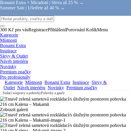
Bonami Extra × Micadoni |
Sleva až 25 % →
Summer Sale |
Ušetřete až 40 % →
300 Kč pro vás
Registrace
Přihlášení
Porovnání
Košík
Menu
Kategorie
Místnosti
Bonami Extra
Inspirace
Slevy & Outlet
Návrh interiéru
Novinky
Premium značky
Pro profesionály
Kategorie
Místnosti
Bonami Extra
Inspirace
Slevy &
Outlet
Návrh interiéru
Novinky
Premium značky
...
Sedací soupravy a pohovky
Pohovky a gauče
Zobrazit galerii