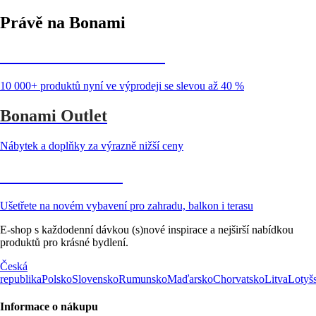
Právě na Bonami
Summer Sale až -40 %
10 000+ produktů nyní ve výprodeji se slevou až 40 %
Bonami Outlet
Nábytek a doplňky za výrazně nižší ceny
Zahrada ve slevě
Ušetřete na novém vybavení pro zahradu, balkon i terasu
E-shop s každodenní dávkou (s)nové inspirace a nejširší nabídkou
produktů pro krásné bydlení.
Česká
republika
Polsko
Slovensko
Rumunsko
Maďarsko
Chorvatsko
Litva
Lotyš
Informace o nákupu