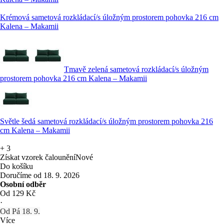
Krémová sametová rozkládací/s úložným prostorem pohovka 216 cm
Kalena – Makamii
Tmavě zelená sametová rozkládací/s úložným
prostorem pohovka 216 cm Kalena – Makamii
Světle šedá sametová rozkládací/s úložným prostorem pohovka 216
cm Kalena – Makamii
+
3
Získat vzorek čalounění
Nové
Do košíku
Doručíme od 18. 9. 2026
Osobní odběr
Od 129 Kč
·
Od Pá 18. 9.
Více