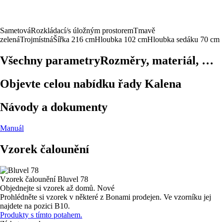
Sametová
Rozkládací/s úložným prostorem
Tmavě
zelená
Trojmístná
Šířka 216 cm
Hloubka 102 cm
Hloubka sedáku 70 cm
Všechny parametry
Rozměry, materiál, …
Objevte celou nabídku řady Kalena
Návody a dokumenty
Manuál
Vzorek čalounění
Vzorek čalounění
Bluvel 78
Objednejte si vzorek až domů.
Nové
Prohlédněte si vzorek v některé z Bonami prodejen.
Ve vzorníku jej
najdete na pozici B10.
Produkty s tímto potahem.