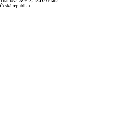
Thámova 289/13, 186 00 Praha
Česká republika