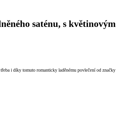
vlněného saténu, s květinovým
á třeba i díky tomuto romanticky laděnému povlečení od značky