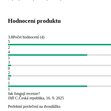
Hodnocení produktu
3.8
Počet hodnocení
(
4
)
5
2
4
1
3
0
2
0
1
1
Jak fungují recenze?
J
Jiří C.
Česká republika
,
16. 9. 2025
Perfektní povlečení na dvoulůžko