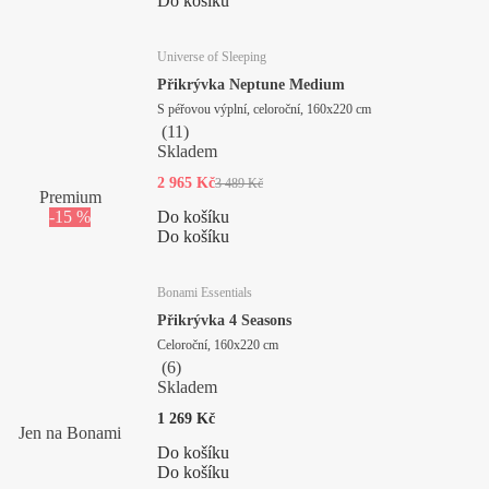
Do košíku
Universe of Sleeping
Přikrývka Neptune Medium
S péřovou výplní, celoroční, 160x220 cm
(
11
)
Skladem
2 965 Kč
3 489 Kč
Premium
-15 %
Do košíku
Do košíku
Bonami Essentials
Přikrývka 4 Seasons
Celoroční, 160x220 cm
(
6
)
Skladem
1 269 Kč
Jen na Bonami
Do košíku
Do košíku