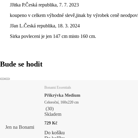
J
Jitka P.
Česká republika
,
7. 7. 2023
koupeno v celkem výhodné slevě,jinak by výrobek ceně neodpov
J
Jan L.
Česká republika
,
18. 3. 2024
Sirka povleceni je jen 147 cm misto 160 cm.
Bude se hodit
Bonami Essentials
Přikrývka Medium
Celoroční, 160x220 cm
(
30
)
Skladem
729 Kč
Jen na Bonami
Do košíku