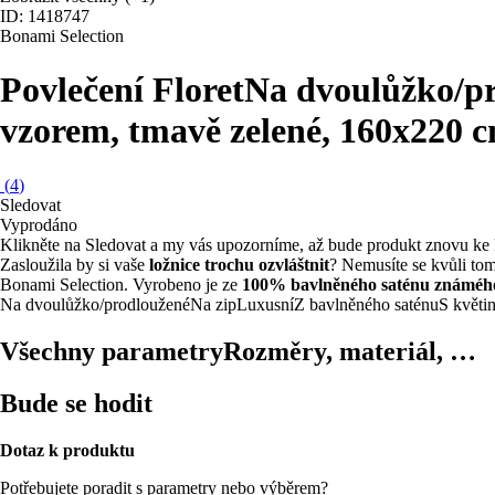
ID: 1418747
Bonami Selection
Povlečení Floret
Na dvoulůžko/pro
vzorem, tmavě zelené, 160x220 
(
4
)
Sledovat
Vyprodáno
Klikněte na Sledovat a my vás upozorníme, až bude produkt znovu ke 
Zasloužila by si vaše
ložnice trochu ozvláštnit
? Nemusíte se kvůli to
Bonami Selection. Vyrobeno je ze
100% bavlněného saténu známéh
Na dvoulůžko/prodloužené
Na zip
Luxusní
Z bavlněného saténu
S květ
Všechny parametry
Rozměry, materiál, …
Bude se hodit
Dotaz k produktu
Potřebujete poradit s parametry nebo výběrem?