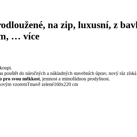
dloužené, na zip, luxusní, z ba
cm
, …
více
koupi.
mu pouštět do náročných a nákladných stavebních úprav, nový ráz získ
o pro svou měkkost
, jemnost a mimořádnou prodyšnost.
inovým vzorem
Tmavě zelené
160x220 cm