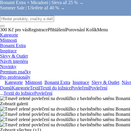
Bonami Extra × Micadoni |
Sleva až 25 % →
Summer Sale |
Ušetřete až 40 % →
300 Kč pro vás
Registrace
Přihlášení
Porovnání
Košík
Menu
Kategorie
Místnosti
Bonami Extra
Inspirace
Slevy & Outlet
Návrh interiéru
Novinky
Premium značky
Pro profesionály
Kategorie
Místnosti
Bonami Extra
Inspirace
Slevy & Outlet
Návrh
Domů
Kategorie
Textil
Textil do ložnice
Povlečení
Povlečení
...
Textil do ložnice
Povlečení
Zobrazit galerii
Zobrazit všechny
(+1)