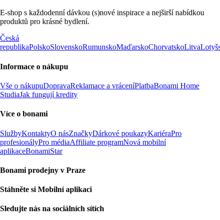
E-shop s každodenní dávkou (s)nové inspirace a nejširší nabídkou
produktů pro krásné bydlení.
Česká
republika
Polsko
Slovensko
Rumunsko
Maďarsko
Chorvatsko
Litva
Lotyš
Informace o nákupu
Vše o nákupu
Doprava
Reklamace a vrácení
Platba
Bonami Home
Studia
Jak fungují kredity
Více o bonami
Služby
Kontakty
O nás
Značky
Dárkové poukazy
Kariéra
Pro
profesionály
Pro média
Affiliate program
Nová mobilní
aplikace
BonamiStar
Bonami prodejny v Praze
Stáhněte si Mobilní aplikaci
Sledujte nás na sociálních sítích