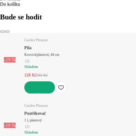
Do košíku
Bude se hodit
Garden Pleasure
Pila
Kovová/plastová, 44 cm
-29 %
(
2
)
Skladem
128 Kč
181 Kč
DO KOŠÍKU
Garden Pleasure
Postřikovač
1 l, plastový
-19 %
(
2
)
Skladem