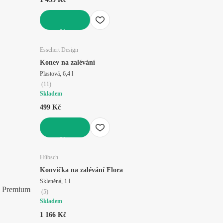
DO KOŠÍKU
Esschert Design
Konev na zalévání
Plastová, 6,4 l
(
11
)
Skladem
499 Kč
DO KOŠÍKU
Hübsch
Konvička na zalévání Flora
Skleněná, 1 l
Premium
(
5
)
Skladem
1 166 Kč