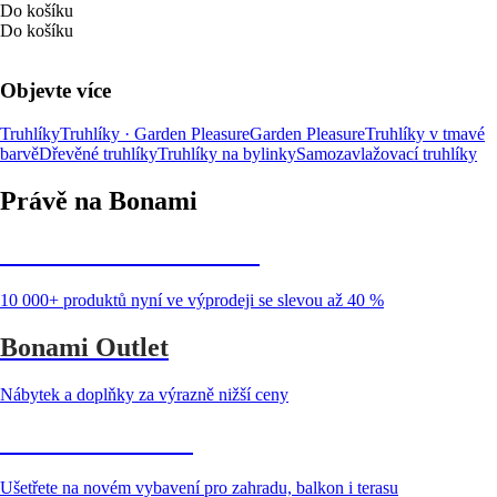
Do košíku
Do košíku
Objevte více
Truhlíky
Truhlíky · Garden Pleasure
Garden Pleasure
Truhlíky v tmavé
barvě
Dřevěné truhlíky
Truhlíky na bylinky
Samozavlažovací truhlíky
Právě na Bonami
Summer Sale až -40 %
10 000+ produktů nyní ve výprodeji se slevou až 40 %
Bonami Outlet
Nábytek a doplňky za výrazně nižší ceny
Zahrada ve slevě
Ušetřete na novém vybavení pro zahradu, balkon i terasu