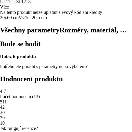
Út 11. – St 12. 8.
Více
Na tento produkt nelze uplatnit slevový kód ani kredity
20x60 cm
Výška 20,5 cm
Všechny parametry
Rozměry, materiál, …
Bude se hodit
Dotaz k produktu
Potřebujete poradit s parametry nebo výběrem?
Hodnocení produktu
4.7
Počet hodnocení
(
13
)
5
11
4
2
3
0
2
0
1
0
Jak fungují recenze?