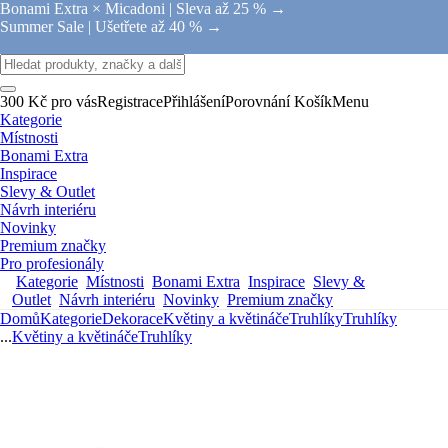
Bonami Extra × Micadoni |
Sleva až 25 % →
Summer Sale |
Ušetřete až 40 % →
300 Kč pro vás
Registrace
Přihlášení
Porovnání
Košík
Menu
Kategorie
Místnosti
Bonami Extra
Inspirace
Slevy & Outlet
Návrh interiéru
Novinky
Premium značky
Pro profesionály
Kategorie
Místnosti
Bonami Extra
Inspirace
Slevy &
Outlet
Návrh interiéru
Novinky
Premium značky
Domů
Kategorie
Dekorace
Květiny a květináče
Truhlíky
Truhlíky
...
Květiny a květináče
Truhlíky