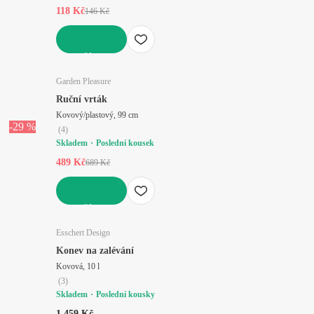
118 Kč
146 Kč
DO KOŠÍKU
Garden Pleasure
Ruční vrták
Kovový/plastový, 99 cm
-29 %
(
4
)
Skladem
Poslední kousek
489 Kč
689 Kč
DO KOŠÍKU
Esschert Design
Konev na zalévání
Kovová, 10 l
(
3
)
Skladem
Poslední kousky
1 459 Kč