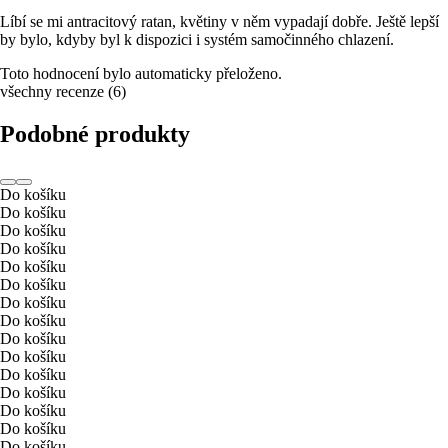
Líbí se mi antracitový ratan, květiny v něm vypadají dobře. Ještě lepší
by bylo, kdyby byl k dispozici i systém samočinného chlazení.
Toto hodnocení bylo automaticky přeloženo.
všechny recenze
(
6
)
Podobné produkty
Do košíku
Do košíku
Do košíku
Do košíku
Do košíku
Do košíku
Do košíku
Do košíku
Do košíku
Do košíku
Do košíku
Do košíku
Do košíku
Do košíku
Do košíku