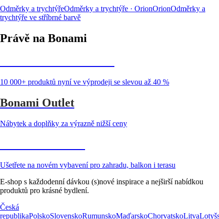
Odměrky a trychtýře
Odměrky a trychtýře · Orion
Orion
Odměrky a
trychtýře ve stříbrné barvě
Právě na Bonami
Summer Sale až -40 %
10 000+ produktů nyní ve výprodeji se slevou až 40 %
Bonami Outlet
Nábytek a doplňky za výrazně nižší ceny
Zahrada ve slevě
Ušetřete na novém vybavení pro zahradu, balkon i terasu
E-shop s každodenní dávkou (s)nové inspirace a nejširší nabídkou
produktů pro krásné bydlení.
Česká
republika
Polsko
Slovensko
Rumunsko
Maďarsko
Chorvatsko
Litva
Lotyš