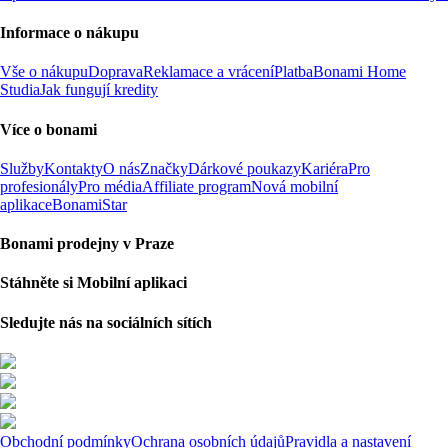
Informace o nákupu
Vše o nákupu
Doprava
Reklamace a vrácení
Platba
Bonami Home
Studia
Jak fungují kredity
Více o bonami
Služby
Kontakty
O nás
Značky
Dárkové poukazy
Kariéra
Pro
profesionály
Pro média
Affiliate program
Nová mobilní
aplikace
BonamiStar
Bonami prodejny v Praze
Stáhněte si Mobilní aplikaci
Sledujte nás na sociálních sítích
Obchodní podmínky
Ochrana osobních údajů
Pravidla a nastavení