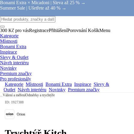
Bonami Extra × Micadoni |
Sleva až 25 % →
Summer Sale |
Ušetřete až 40 % →
300 Kč pro vás
Registrace
Přihlášení
Porovnání
Košík
Menu
Kategorie
Místnosti
Bonami Extra
Inspirace
Slevy & Outlet
Návrh interiéru
Novinky
Premium značky
Pro profesionály
Kategorie
Místnosti
Bonami Extra
Inspirace
Slevy &
Outlet
Návrh interiéru
Novinky
Premium značky
...
Vážení a měření
Odměrky a trychtýře
ID: 1927388
Orion
Trychtýř Kitch