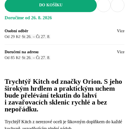
DO KOŠÍKU
Doručíme od 26. 8. 2026
Osobní odběr
Více
Od 29 Kč
·
St 26. – Čt 27. 8.
Doručení na adresu
Více
Od 85 Kč
·
St 26. – Čt 27. 8.
Trychtýř Kitch od značky Orion. S jeho
širokým hrdlem a praktickým uchem
bude přelévání tekutin do lahví
i zavařovacích sklenic rychlé a bez
nepořádku.
Trychtýř Kitch z nerezové oceli je šikovným doplňkem do každé
kuchyně, usnadňujícím plnění nádob.