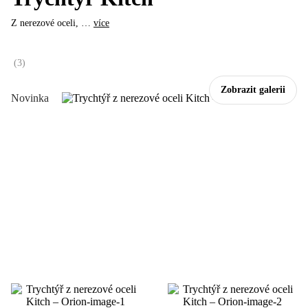
Z nerezové oceli
, …
více
(
3
)
Zobrazit galerii
Novinka