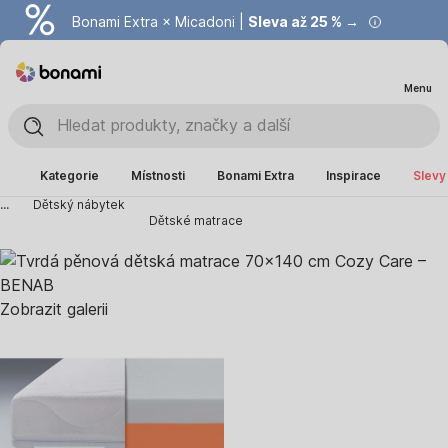
Bonami Extra × Micadoni |
Summer Sale |
Ušetřete až 40 % →
Sleva až 25 % →
Menu
Kategorie
Místnosti
Bonami Extra
Inspirace
Slevy
...
Dětský nábytek
Dětské matrace
Zobrazit galerii