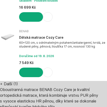
Skladem
Poslední kousek
16 699 Kč
DO KOŠÍKU
BENAB
Dětská matrace Cozy Care
60x120 cm, s odnímatelným potahem/antialergenní, tvrdá, ze
studené pěny, pěnová, tloušťka 17 cm, nosnost 130 kg
Doručíme od 19. 8. 2026
7 549 Kč
DO KOŠÍKU
+
Další (1)
Oboustranná matrace BENAB Cozy Care je kvalitní
ortopedická matrace, která kombinuje vrstvu PUR pěny
s vysoce elastickou HR pěnou, díky které se dokonale
přizpůsobí tvarům lidského těla.