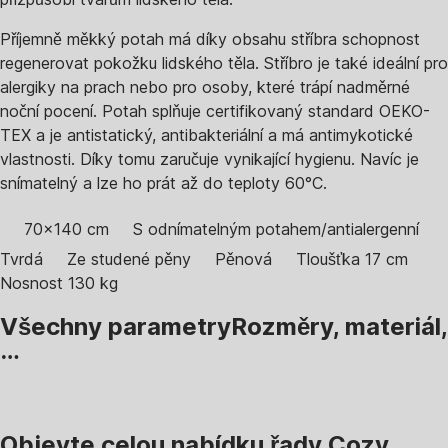
Příjemně měkký potah má díky obsahu stříbra schopnost
regenerovat pokožku lidského těla. Stříbro je také ideální pro
alergiky na prach nebo pro osoby, které trápí nadměrné
noční pocení. Potah splňuje certifikovaný standard OEKO-
TEX a je antistatický, antibakteriální a má antimykotické
vlastnosti. Díky tomu zaručuje vynikající hygienu. Navíc je
snímatelný a lze ho prát až do teploty 60°C.
70x140 cm
S odnímatelným potahem/antialergenní
Tvrdá
Ze studené pěny
Pěnová
Tloušťka 17 cm
Nosnost 130 kg
Všechny parametry
Rozměry, materiál,
…
Objevte celou nabídku řady Cozy