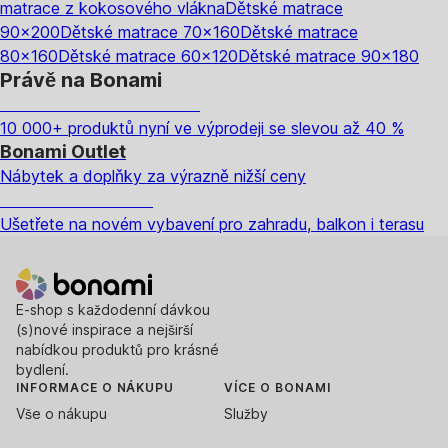
matrace z kokosového vlákna
Dětské matrace
90x200
Dětské matrace 70x160
Dětské matrace
80x160
Dětské matrace 60x120
Dětské matrace 90x180
Právě na Bonami
Summer Sale až -40 %
10 000+ produktů nyní ve výprodeji se slevou až 40 %
Bonami Outlet
Nábytek a doplňky za výrazně nižší ceny
Zahrada ve slevě
Ušetřete na novém vybavení pro zahradu, balkon i terasu
E-shop s každodenní dávkou
(s)nové inspirace a nejširší
nabídkou produktů pro krásné
bydlení.
INFORMACE O NÁKUPU
VÍCE O BONAMI
Vše o nákupu
Služby