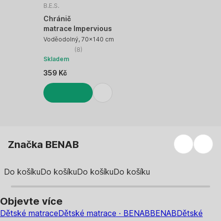
B.E.S.
Chránič
matrace Impervious
Voděodolný, 70x140 cm
(
8
)
Skladem
359 Kč
DO KOŠÍKU
Značka BENAB
Do košíku
Do košíku
Do košíku
Do košíku
Objevte více
Dětské matrace
Dětské matrace · BENAB
BENAB
Dětské