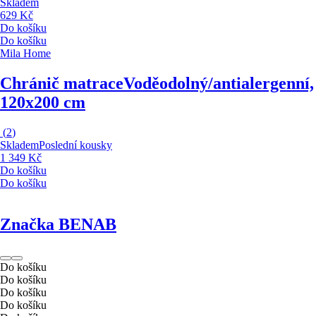
Skladem
629 Kč
Do košíku
Do košíku
Mila Home
Chránič matrace
Voděodolný/antialergenní,
120x200 cm
(
2
)
Skladem
Poslední kousky
1 349 Kč
Do košíku
Do košíku
Značka BENAB
Do košíku
Do košíku
Do košíku
Do košíku