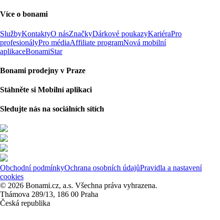
Více o bonami
Služby
Kontakty
O nás
Značky
Dárkové poukazy
Kariéra
Pro
profesionály
Pro média
Affiliate program
Nová mobilní
aplikace
BonamiStar
Bonami prodejny v Praze
Stáhněte si Mobilní aplikaci
Sledujte nás na sociálních sítích
Obchodní podmínky
Ochrana osobních údajů
Pravidla a nastavení
cookies
© 2026 Bonami.cz, a.s. Všechna práva vyhrazena.
Thámova 289/13, 186 00 Praha
Česká republika