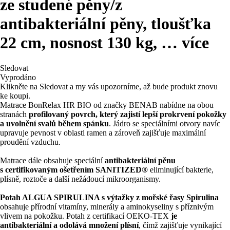
ze studené pěny/z
antibakteriální pěny, tloušťka
22 cm, nosnost 130 kg
, …
více
Sledovat
Vyprodáno
Klikněte na Sledovat a my vás upozorníme, až bude produkt znovu
ke koupi.
Matrace BonRelax HR BIO od značky BENAB nabídne na obou
stranách
profilovaný povrch, který zajistí lepší prokrvení pokožky
a uvolnění svalů během spánku
. Jádro se speciálními otvory navíc
upravuje pevnost v oblasti ramen a zároveň zajišťuje maximální
proudění vzduchu.
Matrace dále obsahuje speciální
antibakteriální pěnu
s certifikovaným ošetřením SANITIZED®
eliminující bakterie,
plísně, roztoče a další nežádoucí mikroorganismy.
Potah ALGUA SPIRULINA s výtažky z mořské řasy Spirulina
obsahuje přírodní vitamíny, minerály a aminokyseliny s příznivým
vlivem na pokožku. Potah z certifikací OEKO-TEX
je
antibakteriální a odolává množení plísní
, čímž zajišťuje vynikající