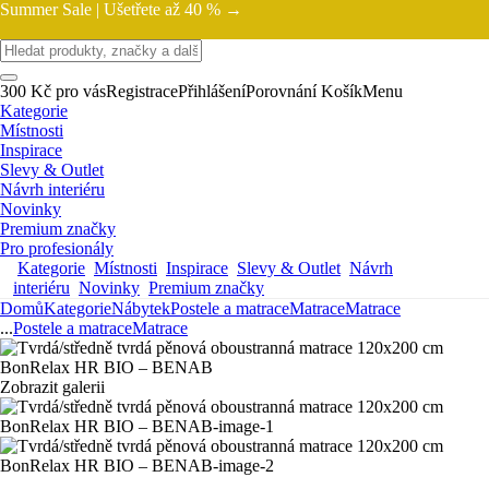
Summer Sale |
Ušetřete až 40 % →
300 Kč pro vás
Registrace
Přihlášení
Porovnání
Košík
Menu
Kategorie
Místnosti
Inspirace
Slevy & Outlet
Návrh interiéru
Novinky
Premium značky
Pro profesionály
Kategorie
Místnosti
Inspirace
Slevy & Outlet
Návrh
interiéru
Novinky
Premium značky
Domů
Kategorie
Nábytek
Postele a matrace
Matrace
Matrace
...
Postele a matrace
Matrace
Zobrazit galerii