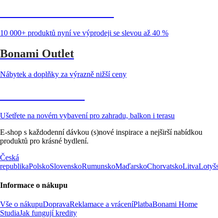
Summer Sale až -40 %
10 000+ produktů nyní ve výprodeji se slevou až 40 %
Bonami Outlet
Nábytek a doplňky za výrazně nižší ceny
Zahrada ve slevě
Ušetřete na novém vybavení pro zahradu, balkon i terasu
E-shop s každodenní dávkou (s)nové inspirace a nejširší nabídkou
produktů pro krásné bydlení.
Česká
republika
Polsko
Slovensko
Rumunsko
Maďarsko
Chorvatsko
Litva
Lotyš
Informace o nákupu
Vše o nákupu
Doprava
Reklamace a vrácení
Platba
Bonami Home
Studia
Jak fungují kredity