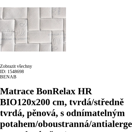
Zobrazit všechny
ID: 1548698
BENAB
Matrace BonRelax HR
BIO
120x200 cm, tvrdá/středně
tvrdá, pěnová, s odnímatelným
potahem/oboustranná/antialerge