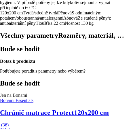
hygienu. V případě potřeby jej lze kdykoliv sejmout a vyprat
při teplotě do 60 °C.
120x200 cm
Tvrdá/středně tvrdá
Pěnová
S odnímatelným
potahem/oboustranná/antialergenní/zónová
Ze studené pěny/z
antibakteriální pěny
Tloušťka 22 cm
Nosnost 130 kg
Všechny parametry
Rozměry, materiál, …
Bude se hodit
Dotaz k produktu
Potřebujete poradit s parametry nebo výběrem?
Bude se hodit
Jen na Bonami
Bonami Essentials
Chránič matrace Protect
120x200 cm
(
36
)