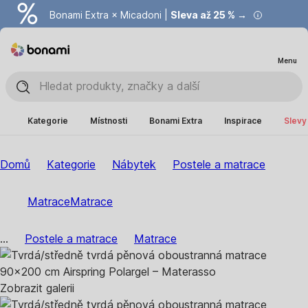
Bonami Extra × Micadoni |
Summer Sale |
Ušetřete až 40 % →
Sleva až 25 % →
Menu
Kategorie
Místnosti
Bonami Extra
Inspirace
Slevy
Domů
Kategorie
Nábytek
Postele a matrace
Matrace
Matrace
...
Postele a matrace
Matrace
Zobrazit galerii