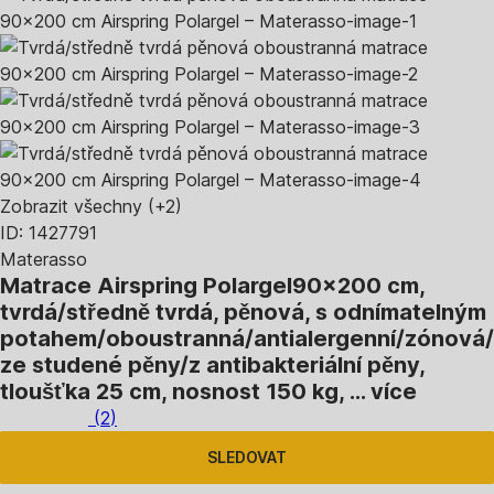
Zobrazit všechny
(+2)
ID: 1427791
Materasso
Matrace Airspring Polargel
90x200 cm,
tvrdá/středně tvrdá, pěnová, s odnímatelným
potahem/oboustranná/antialergenní/zónová/
ze studené pěny/z antibakteriální pěny,
tloušťka 25 cm, nosnost 150 kg
, …
více
(
2
)
SLEDOVAT