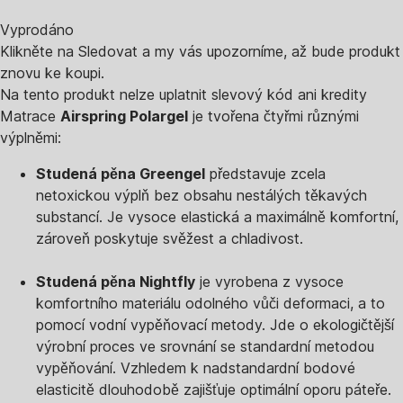
Vyprodáno
Klikněte na Sledovat a my vás upozorníme, až bude produkt
znovu ke koupi.
Na tento produkt nelze uplatnit slevový kód ani kredity
Matrace
Airspring Polargel
je tvořena čtyřmi různými
výplněmi:
Studená pěna Greengel
představuje zcela
netoxickou výplň bez obsahu nestálých těkavých
substancí. Je vysoce elastická a maximálně komfortní,
zároveň poskytuje svěžest a chladivost.
Studená pěna Nightfly
je vyrobena z vysoce
komfortního materiálu odolného vůči deformaci, a to
pomocí vodní vypěňovací metody. Jde o ekologičtější
výrobní proces ve srovnání se standardní metodou
vypěňování. Vzhledem k nadstandardní bodové
elasticitě dlouhodobě zajišťuje optimální oporu páteře.