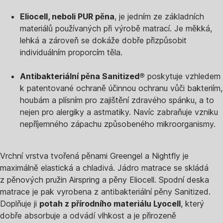
Eliocell, neboli PUR pěna
, je jedním ze základních
materiálů používaných při výrobě matrací. Je měkká,
lehká a zároveň se dokáže dobře přizpůsobit
individuálním proporcím těla.
Antibakteriální pěna Sanitized®
poskytuje vzhledem
k patentované ochraně účinnou ochranu vůči bakteriím,
houbám a plísním pro zajištění zdravého spánku, a to
nejen pro alergiky a astmatiky. Navíc zabraňuje vzniku
nepříjemného zápachu způsobeného mikroorganismy.
Vrchní vrstva tvořená pěnami Greengel a Nightfly je
maximálně elastická a chladivá. Jádro matrace se skládá
z pěnových pružin Airspring a pěny Eliocell. Spodní deska
matrace je pak vyrobena z antibakteriální pěny Sanitized.
Doplňuje ji
potah z přírodního materiálu Lyocell
, který
dobře absorbuje a odvádí vlhkost a je přirozeně