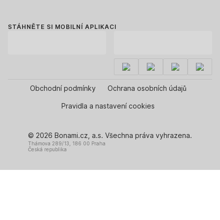
STÁHNĚTE SI MOBILNÍ APLIKACI
Obchodní podmínky
Ochrana osobních údajů
Pravidla a nastavení cookies
© 2026 Bonami.cz, a.s. Všechna práva vyhrazena.
Thámova 289/13, 186 00 Praha
Česká republika