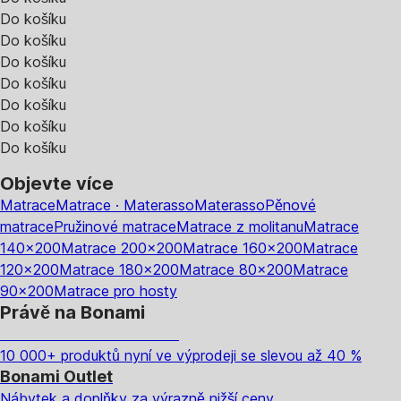
Do košíku
Do košíku
Do košíku
Do košíku
Do košíku
Do košíku
Do košíku
Objevte více
Matrace
Matrace · Materasso
Materasso
Pěnové
matrace
Pružinové matrace
Matrace z molitanu
Matrace
140x200
Matrace 200x200
Matrace 160x200
Matrace
120x200
Matrace 180x200
Matrace 80x200
Matrace
90x200
Matrace pro hosty
Právě na Bonami
Summer Sale až -40 %
10 000+ produktů nyní ve výprodeji se slevou až 40 %
Bonami Outlet
Nábytek a doplňky za výrazně nižší ceny