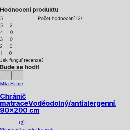
Hodnocení produktu
5
Počet hodnocení
(
2
)
5
2
4
0
3
0
2
0
1
0
Jak fungují recenze?
Bude se hodit
Mila Home
Chránič
matrace
Voděodolný/antialergenní,
90x200 cm
(
2
)
Skladem
Poslední kousek