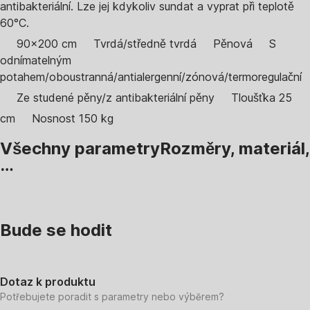
antibakteriální. Lze jej kdykoliv sundat a vyprat při teplotě
60°C.
90x200 cm
Tvrdá/středně tvrdá
Pěnová
S
odnímatelným
potahem/oboustranná/antialergenní/zónová/termoregulační
Ze studené pěny/z antibakteriální pěny
Tloušťka 25
cm
Nosnost 150 kg
Všechny parametry
Rozměry, materiál,
…
Bude se hodit
Dotaz k produktu
Potřebujete poradit s parametry nebo výběrem?