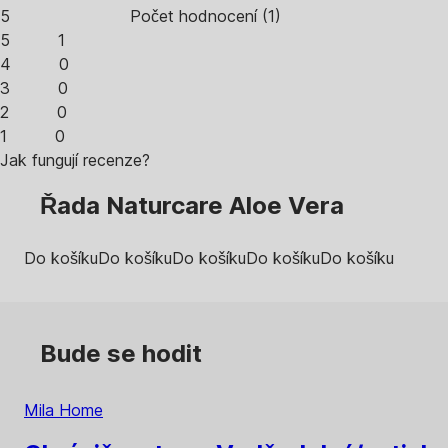
5
Počet hodnocení
(
1
)
5
1
4
0
3
0
2
0
1
0
Jak fungují recenze?
Řada Naturcare Aloe Vera
Do košíku
Do košíku
Do košíku
Do košíku
Do košíku
Bude se hodit
Mila Home