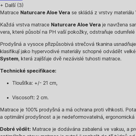
+
Další (3)
Matrace
Naturcare Aloe Vera
se skládá z vrstvy materiálu
Každá vrstva matrace
Naturcare Aloe Vera
je navržena sam
vera, které působí na PH vaší pokožky, odstraňuje odumřelé
Prodyšná a vysoce přizpůsobivá strečová tkanina usnadňuje 
klasifikují jako hypervodivé materiály schopné odvádět vel
System
, která zajišťuje dvě nezávislé tuhosti matrace.
Technické specifikace:
Tloušťka: +/- 21 cm,
Viscosoft: 2 cm.
Matrace je 100% prodyšná a má ochrana proti vlhkosti. Potah 
a optimální prodyšnost a je nedeformovatelná, ergonomick
Dobré vědět:
Matrace je dodávána zabalená ve vakuu, a proto