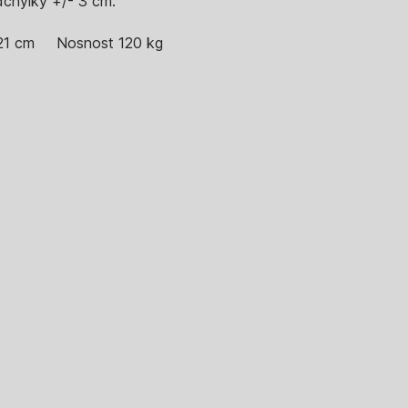
dchylky +/- 3 cm.
21 cm
Nosnost 120 kg