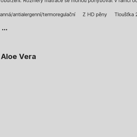
ů od obdržení. Rozměry matrace se mohou pohybovat v rámci o
anná/antialergenní/termoregulační
Z HD pěny
Tloušťka 
, …
 Aloe Vera