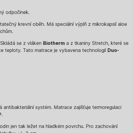
lný odpočinek.
atečný krevní oběh. Má speciální výplň z mikrokapslí aloe
achům.
 Skládá se z vláken
Biotherm
a z tkaniny Stretch, které se
e teploty. Tato matrace je vybavena technologií
Duo-
 antibakteriální systém. Matrace zajišťuje termoregulaci
®.
hodin jen tak ležet na hladkém povrchu. Pro zachování