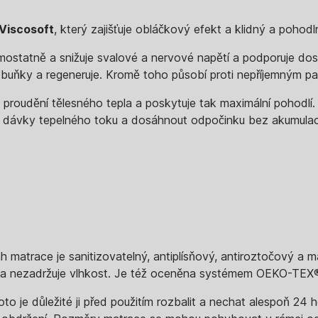
Viscosoft
, který zajišťuje obláčkový efekt a klidný a pohod
ostatně a snižuje svalové a nervové napětí a podporuje dost
 buňky a regeneruje. Kromě toho působí proti nepříjemným p
proudění tělesného tepla a poskytuje tak maximální pohodlí.
ké dávky tepelného toku a dosáhnout odpočinku bez akumulac
matrace je sanitizovatelný, antiplísňový, antiroztočový a má
á a nezadržuje vlhkost. Je též oceněna systémem OEKO-TEX
 je důležité ji před použitím rozbalit a nechat alespoň 24 