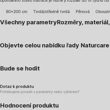
optimálního stavu matrace je nutné ji rozbalit do tří týdn
90x200 cm
Tvrdá/středně tvrdá
Pěnová
Oboustr
Všechny parametry
Rozměry, materiál
Objevte celou nabídku řady Naturcare
Bude se hodit
Dotaz k produktu
Potřebujete poradit s parametry nebo výběrem?
Hodnocení produktu