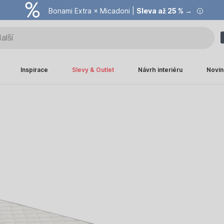
Bonami Extra × Micadoni |
Summer Sale |
Ušetřete až 40 % →
Sleva až 25 % →
Inspirace
Slevy & Outlet
Návrh interiéru
Novin