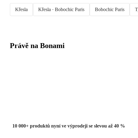
Křesla
Křesla · Bobochic Paris
Bobochic Paris
T
Právě na Bonami
Summer Sale
až -40 %
10 000+ produktů nyní ve výprodeji se slevou až 40 %