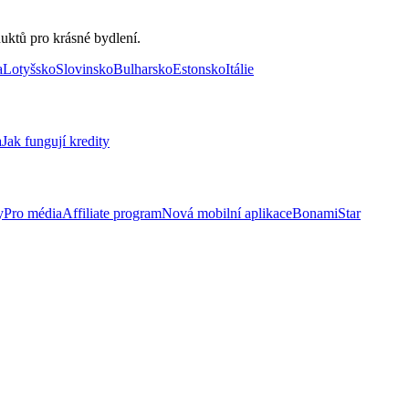
uktů pro krásné bydlení.
a
Lotyšsko
Slovinsko
Bulharsko
Estonsko
Itálie
a
Jak fungují kredity
y
Pro média
Affiliate program
Nová mobilní aplikace
BonamiStar