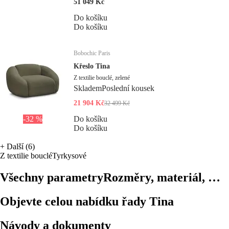
51 049 Kč
Do košíku
Do košíku
Bobochic Paris
Křeslo Tina
Z textilie bouclé, zelené
Skladem
Poslední kousek
21 904 Kč
32 499 Kč
-32 %
Do košíku
Do košíku
+
Další (6)
Z textilie bouclé
Tyrkysové
Všechny parametry
Rozměry, materiál, …
Objevte celou nabídku řady Tina
Návody a dokumenty