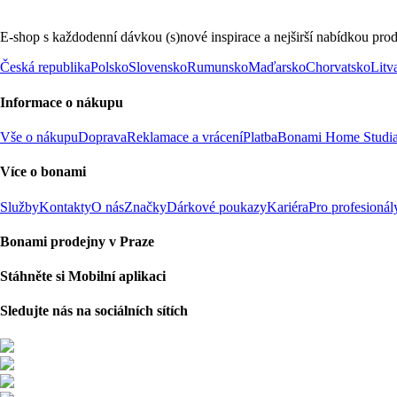
E-shop s každodenní dávkou (s)nové inspirace a nejširší nabídkou prod
Česká republika
Polsko
Slovensko
Rumunsko
Maďarsko
Chorvatsko
Litv
Informace o nákupu
Vše o nákupu
Doprava
Reklamace a vrácení
Platba
Bonami Home Studi
Více o bonami
Služby
Kontakty
O nás
Značky
Dárkové poukazy
Kariéra
Pro profesionál
Bonami prodejny v Praze
Stáhněte si Mobilní aplikaci
Sledujte nás na sociálních sítích