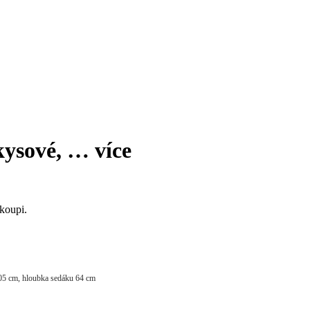
rkysové
, …
více
koupi.
105 cm, hloubka sedáku 64 cm