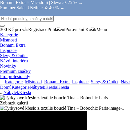
Bonami Extra × Micadoni |
Sleva až 25 % →
Summer Sale |
Ušetřete až 40 % →
300 Kč pro vás
Registrace
Přihlášení
Porovnání
Košík
Menu
Kategorie
Místnosti
Bonami Extra
Inspirace
Slevy & Outlet
Návrh interiéru
Novinky
Premium značky
Pro profesionály
Kategorie
Místnosti
Bonami Extra
Inspirace
Slevy & Outlet
Návrh
Domů
Kategorie
Nábytek
Křesla
Křesla
...
Nábytek
Křesla
Zobrazit galerii