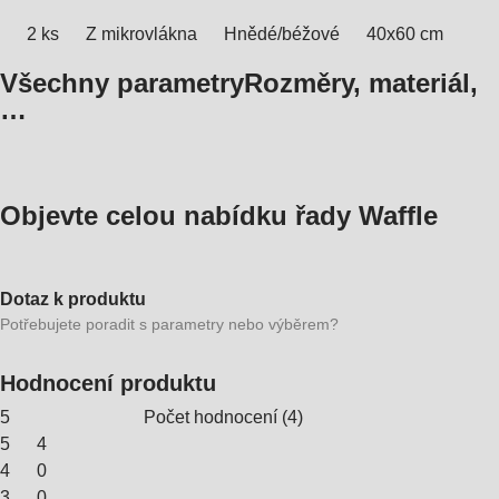
2 ks
Z mikrovlákna
Hnědé/béžové
40x60 cm
Všechny parametry
Rozměry, materiál,
…
Objevte celou nabídku řady Waffle
Dotaz k produktu
Potřebujete poradit s parametry nebo výběrem?
Hodnocení produktu
5
Počet hodnocení
(
4
)
5
4
4
0
3
0