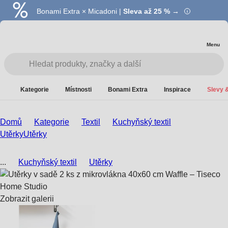
Bonami Extra × Micadoni |
Summer Sale |
Ušetřete až 40 % →
Sleva až 25 % →
Menu
Kategorie
Místnosti
Bonami Extra
Inspirace
Slevy &
Domů
Kategorie
Textil
Kuchyňský textil
Utěrky
Utěrky
...
Kuchyňský textil
Utěrky
Zobrazit galerii