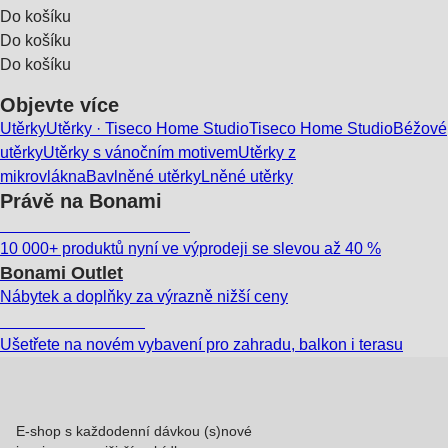
Do košíku
Do košíku
Do košíku
Objevte více
Utěrky
Utěrky · Tiseco Home Studio
Tiseco Home Studio
Béžové
utěrky
Utěrky s vánočním motivem
Utěrky z
mikrovlákna
Bavlněné utěrky
Lněné utěrky
Právě na Bonami
Summer Sale až -40 %
10 000+ produktů nyní ve výprodeji se slevou až 40 %
Bonami Outlet
Nábytek a doplňky za výrazně nižší ceny
Zahrada ve slevě
Ušetřete na novém vybavení pro zahradu, balkon i terasu
E-shop s každodenní dávkou (s)nové