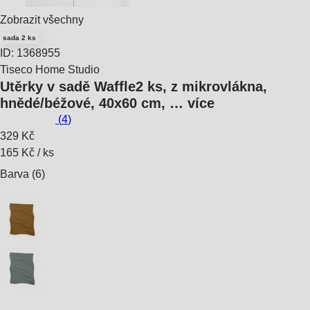
Zobrazit všechny
sada 2 ks
ID: 1368955
Tiseco Home Studio
Utěrky v sadě Waffle
2 ks, z mikrovlákna,
hnědé/béžové, 40x60 cm
, …
více
(
4
)
329 Kč
165 Kč / ks
Barva (6)