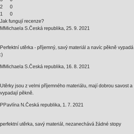
2
0
1
0
Jak fungují recenze?
M
Michaela S.
Česká republika
,
25. 9. 2021
Perfektní utěrka - příjemný, savý materiál a navíc pěkně vypadá
:)
M
Michaela S.
Česká republika
,
16. 8. 2021
Utěrky jsou z velmi příjemného materiálu, mají dobrou savost a
vypadají pěkně.
P
Pavlína N.
Česká republika
,
1. 7. 2021
perfektní utěrka, savý materiál, nezanechává žádné stopy