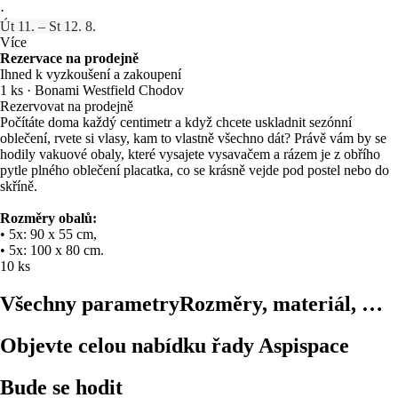
·
Út 11. – St 12. 8.
Více
Rezervace na prodejně
Ihned k vyzkoušení a zakoupení
1 ks
·
Bonami Westfield Chodov
Rezervovat na prodejně
Počítáte doma každý centimetr a když chcete uskladnit sezónní
oblečení, rvete si vlasy, kam to vlastně všechno dát? Právě vám by se
hodily vakuové obaly, které vysajete vysavačem a rázem je z obřího
pytle plného oblečení placatka, co se krásně vejde pod postel nebo do
skříně.
Rozměry obalů:
• 5x: 90 x 55 cm,
• 5x: 100 x 80 cm.
10 ks
Všechny parametry
Rozměry, materiál, …
Objevte celou nabídku řady Aspispace
Bude se hodit