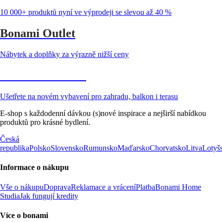
10 000+ produktů nyní ve výprodeji se slevou až 40 %
Bonami Outlet
Nábytek a doplňky za výrazně nižší ceny
Zahrada ve slevě
Ušetřete na novém vybavení pro zahradu, balkon i terasu
E-shop s každodenní dávkou (s)nové inspirace a nejširší nabídkou
produktů pro krásné bydlení.
Česká
republika
Polsko
Slovensko
Rumunsko
Maďarsko
Chorvatsko
Litva
Lotyš
Informace o nákupu
Vše o nákupu
Doprava
Reklamace a vrácení
Platba
Bonami Home
Studia
Jak fungují kredity
Více o bonami