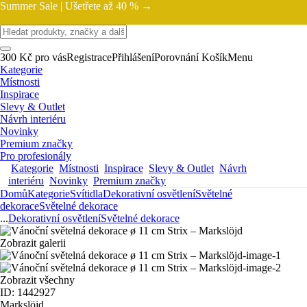
Summer Sale |
Ušetřete až 40 % →
300 Kč pro vás
Registrace
Přihlášení
Porovnání
Košík
Menu
Kategorie
Místnosti
Inspirace
Slevy & Outlet
Návrh interiéru
Novinky
Premium značky
Pro profesionály
Kategorie
Místnosti
Inspirace
Slevy & Outlet
Návrh
interiéru
Novinky
Premium značky
Domů
Kategorie
Svítidla
Dekorativní osvětlení
Světelné
dekorace
Světelné dekorace
...
Dekorativní osvětlení
Světelné dekorace
Zobrazit galerii
Zobrazit všechny
ID: 1442927
Markslöjd