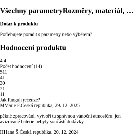
Všechny parametry
Rozměry, materiál, …
Dotaz k produktu
Potřebujete poradit s parametry nebo výběrem?
Hodnocení produktu
4.4
Počet hodnocení
(
14
)
5
11
4
1
3
0
2
1
1
1
Jak fungují recenze?
M
Marie F.
Česká republika
,
29. 12. 2025
pěkné zpracování, vytvoří tu správnou vánoční atmosféru, jen
avizované baterie nebyly součástí dodávky
H
Hana Š.
Česká republika
,
20. 12. 2024