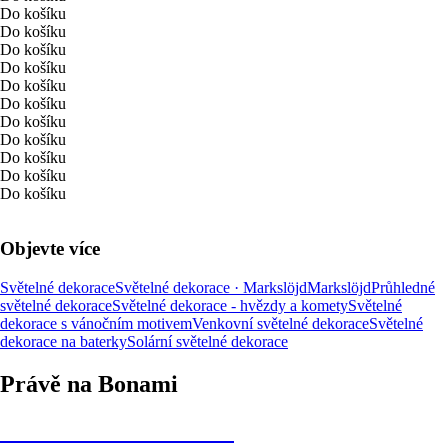
Do košíku
Do košíku
Do košíku
Do košíku
Do košíku
Do košíku
Do košíku
Do košíku
Do košíku
Do košíku
Do košíku
Objevte více
Světelné dekorace
Světelné dekorace · Markslöjd
Markslöjd
Průhledné
světelné dekorace
Světelné dekorace - hvězdy a komety
Světelné
dekorace s vánočním motivem
Venkovní světelné dekorace
Světelné
dekorace na baterky
Solární světelné dekorace
Právě na Bonami
Summer Sale až -40 %