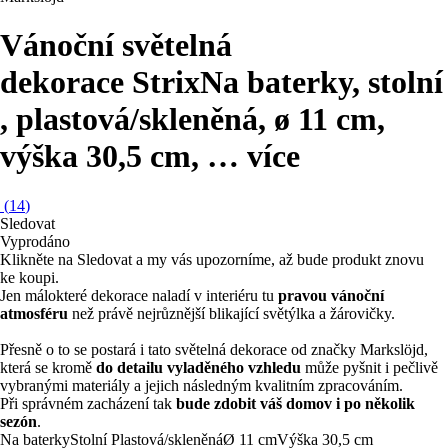
Vánoční světelná
dekorace Strix
Na baterky, stolní
, plastová/skleněná, ø 11 cm,
výška 30,5 cm
, …
více
(
14
)
Sledovat
Vyprodáno
Klikněte na Sledovat a my vás upozorníme, až bude produkt znovu
ke koupi.
Jen málokteré dekorace naladí v interiéru tu
pravou vánoční
atmosféru
než právě nejrůznější blikající světýlka a žárovičky.
Přesně o to se postará i tato světelná dekorace od značky Markslöjd,
která se kromě
do detailu vyladěného vzhledu
může pyšnit i pečlivě
vybranými materiály a jejich následným kvalitním zpracováním.
Při správném zacházení tak
bude zdobit váš domov i po několik
sezón
.
Na baterky
Stolní
Plastová/skleněná
Ø 11 cm
Výška 30,5 cm