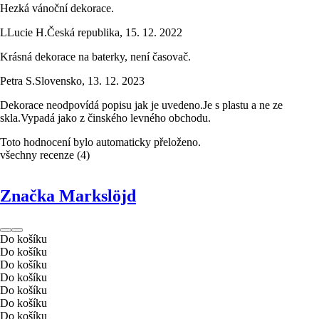
Hezká vánoční dekorace.
L
Lucie H.
Česká republika
,
15. 12. 2022
Krásná dekorace na baterky, není časovač.
Petra S.
Slovensko
,
13. 12. 2023
Dekorace neodpovídá popisu jak je uvedeno.Je s plastu a ne ze
skla.Vypadá jako z činského levného obchodu.
Toto hodnocení bylo automaticky přeloženo.
všechny recenze
(
4
)
Značka Markslöjd
Do košíku
Do košíku
Do košíku
Do košíku
Do košíku
Do košíku
Do košíku