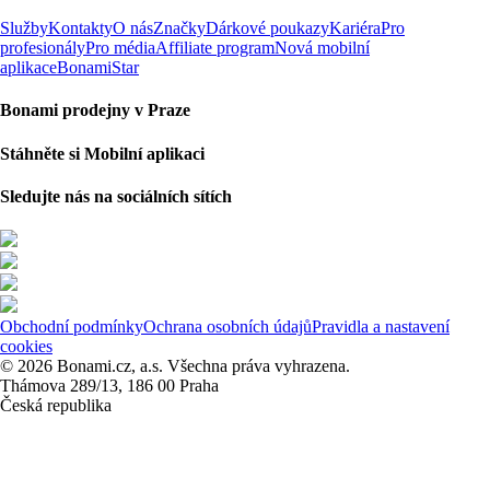
Služby
Kontakty
O nás
Značky
Dárkové poukazy
Kariéra
Pro
profesionály
Pro média
Affiliate program
Nová mobilní
aplikace
BonamiStar
Bonami prodejny v Praze
Stáhněte si Mobilní aplikaci
Sledujte nás na sociálních sítích
Obchodní podmínky
Ochrana osobních údajů
Pravidla a nastavení
cookies
© 2026 Bonami.cz, a.s. Všechna práva vyhrazena.
Thámova 289/13, 186 00 Praha
Česká republika