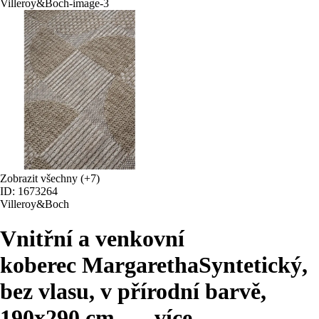
Zobrazit všechny
(+7)
ID: 1673264
Villeroy&Boch
Vnitřní a venkovní
koberec Margaretha
Syntetický,
bez vlasu, v přírodní barvě,
190x290 cm
, …
více