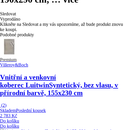
Sledovat
Vyprodáno
Klikněte na Sledovat a my vás upozorníme, až bude produkt znovu
ke koupi.
Podobné produkty
Premium
Villeroy&Boch
Vnitřní a venkovní
koberec Luitwin
Syntetický, bez vlasu, v
přírodní barvě, 155x230 cm
(
2
)
Skladem
Poslední kousek
2 783 Kč
Do košíku
Do košíku