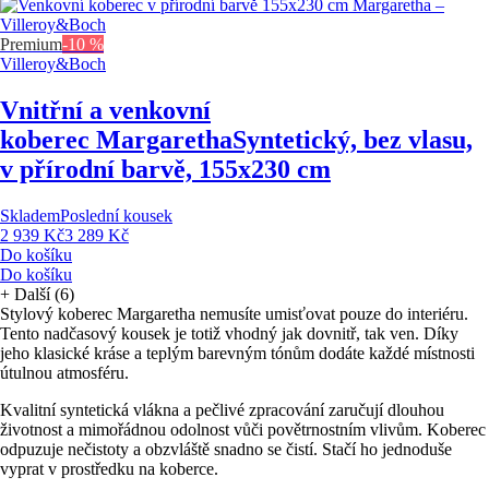
Premium
-10 %
Villeroy&Boch
Vnitřní a venkovní
koberec Margaretha
Syntetický, bez vlasu,
v přírodní barvě, 155x230 cm
Skladem
Poslední kousek
2 939 Kč
3 289 Kč
Do košíku
Do košíku
+
Další (6)
Stylový koberec Margaretha nemusíte umisťovat pouze do interiéru.
Tento nadčasový kousek je totiž vhodný jak dovnitř, tak ven. Díky
jeho klasické kráse a teplým barevným tónům dodáte každé místnosti
útulnou atmosféru.
Kvalitní syntetická vlákna a pečlivé zpracování zaručují dlouhou
životnost a mimořádnou odolnost vůči povětrnostním vlivům. Koberec
odpuzuje nečistoty a obzvláště snadno se čistí. Stačí ho jednoduše
vyprat v prostředku na koberce.