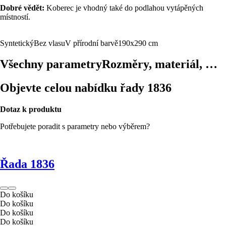
Dobré vědět:
Koberec je vhodný také do podlahou vytápěných
místností.
Syntetický
Bez vlasu
V přírodní barvě
190x290 cm
Všechny parametry
Rozměry, materiál, …
Objevte celou nabídku řady 1836
Dotaz k produktu
Potřebujete poradit s parametry nebo výběrem?
Řada 1836
Do košíku
Do košíku
Do košíku
Do košíku