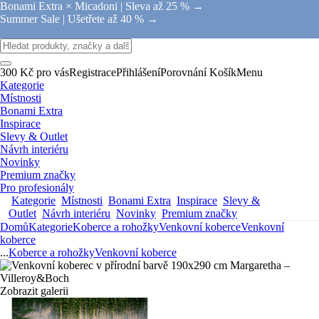
Bonami Extra × Micadoni |
Sleva až 25 % →
Summer Sale |
Ušetřete až 40 % →
300 Kč pro vás
Registrace
Přihlášení
Porovnání
Košík
Menu
Kategorie
Místnosti
Bonami Extra
Inspirace
Slevy & Outlet
Návrh interiéru
Novinky
Premium značky
Pro profesionály
Kategorie
Místnosti
Bonami Extra
Inspirace
Slevy &
Outlet
Návrh interiéru
Novinky
Premium značky
Domů
Kategorie
Koberce a rohožky
Venkovní koberce
Venkovní
koberce
...
Koberce a rohožky
Venkovní koberce
Zobrazit galerii