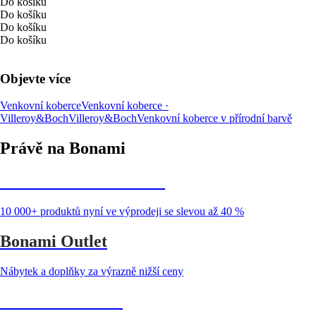
Do košíku
Do košíku
Do košíku
Do košíku
Objevte více
Venkovní koberce
Venkovní koberce ·
Villeroy&Boch
Villeroy&Boch
Venkovní koberce v přírodní barvě
Právě na Bonami
Summer Sale až -40 %
10 000+ produktů nyní ve výprodeji se slevou až 40 %
Bonami Outlet
Nábytek a doplňky za výrazně nižší ceny
Zahrada ve slevě