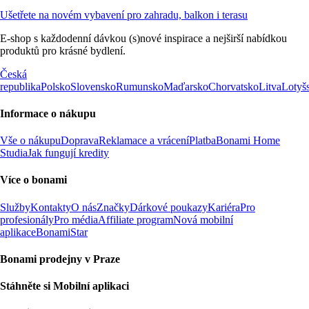
Ušetřete na novém vybavení pro zahradu, balkon i terasu
E-shop s každodenní dávkou (s)nové inspirace a nejširší nabídkou
produktů pro krásné bydlení.
Česká
republika
Polsko
Slovensko
Rumunsko
Maďarsko
Chorvatsko
Litva
Lotyš
Informace o nákupu
Vše o nákupu
Doprava
Reklamace a vrácení
Platba
Bonami Home
Studia
Jak fungují kredity
Více o bonami
Služby
Kontakty
O nás
Značky
Dárkové poukazy
Kariéra
Pro
profesionály
Pro média
Affiliate program
Nová mobilní
aplikace
BonamiStar
Bonami prodejny v Praze
Stáhněte si Mobilní aplikaci