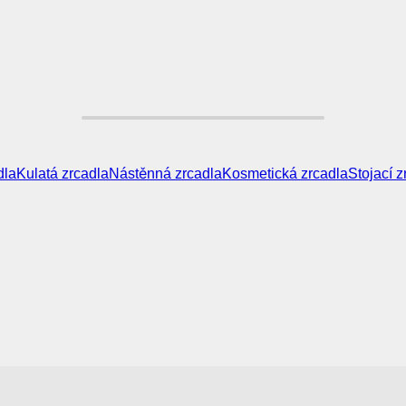
dla
Kulatá zrcadla
Nástěnná zrcadla
Kosmetická zrcadla
Stojací z