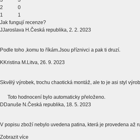
2
0
1
1
Jak fungují recenze?
J
Jaroslava H.
Česká republika
,
2. 2. 2023
Podle toho ,komu to říkám.Jsou příznivci a pak ti druzí.
K
Kristina M.
Litva
,
26. 9. 2023
Skvělý výrobek, trochu chaotická montáž, ale to je asi styl výrob
Toto hodnocení bylo automaticky přeloženo.
D
Danuše N.
Česká republika
,
18. 5. 2023
V popisu zboží nebylo uvedena patina, která je provedena až r
Zobrazit více