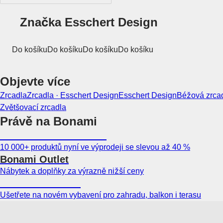
Značka Esschert Design
Do košíku
Do košíku
Do košíku
Do košíku
Objevte více
Zrcadla
Zrcadla · Esschert Design
Esschert Design
Béžová zrca
Zvětšovací zrcadla
Právě na Bonami
Summer Sale až -40 %
10 000+ produktů nyní ve výprodeji se slevou až 40 %
Bonami Outlet
Nábytek a doplňky za výrazně nižší ceny
Zahrada ve slevě
Ušetřete na novém vybavení pro zahradu, balkon i terasu