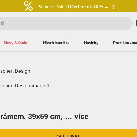
Summer Sale |
Ušetřete až 40 % →
Slevy & Outlet
Návrh interiéru
Novinky
Premium zna
 rámem, 39x59 cm
, …
více
SLEDOVAT