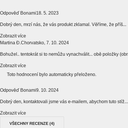
Odpověď Bonami
18. 5. 2023
Dobrý den, mrzí nás, že vás produkt zklamal. Věříme, že příš...
Zobrazit více
Martina Đ.
Chorvatsko
,
7. 10. 2024
Bohužel.. tentokrát si to nemůžu vynachválit... obě položky (obrá
Zobrazit více
Toto hodnocení bylo automaticky přeloženo.
Odpověď Bonami
9. 10. 2024
Dobrý den, kontaktovali jsme vás e-mailem, abychom tuto stíž...
Zobrazit více
VŠECHNY RECENZE
(
4
)