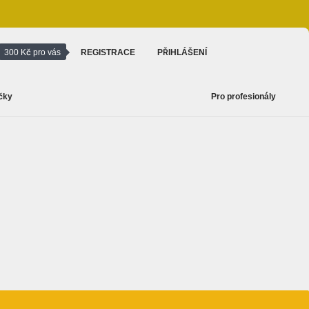
300 Kč pro vás
REGISTRACE
PŘIHLÁŠENÍ
čky
Pro profesionály