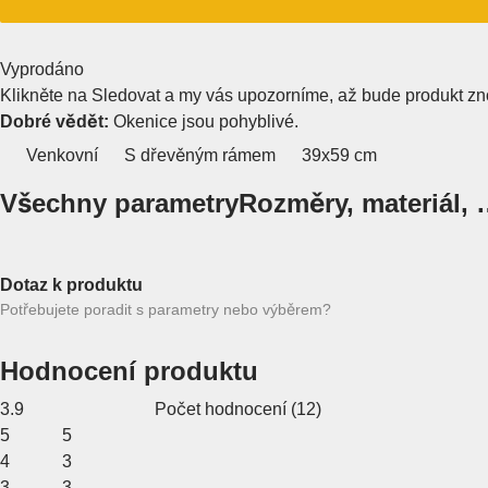
Vyprodáno
Klikněte na Sledovat a my vás upozorníme, až bude produkt zn
Dobré vědět:
Okenice jsou pohyblivé.
Venkovní
S dřevěným rámem
39x59 cm
Všechny parametry
Rozměry, materiál,
Dotaz k produktu
Potřebujete poradit s parametry nebo výběrem?
Hodnocení produktu
3.9
Počet hodnocení
(
12
)
5
5
4
3
3
3