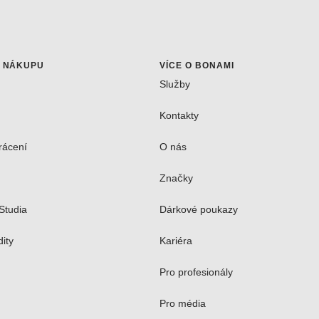
O NÁKUPU
VÍCE O BONAMI
Služby
Kontakty
rácení
O nás
Značky
Studia
Dárkové poukazy
dity
Kariéra
Pro profesionály
Pro média