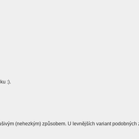
ku :).
ušivým (nehezkým) způsobem. U levnějších variant podobných zrc