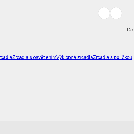
Do 
rcadla
Zrcadla s osvětlením
Výklopná zrcadla
Zrcadla s poličkou