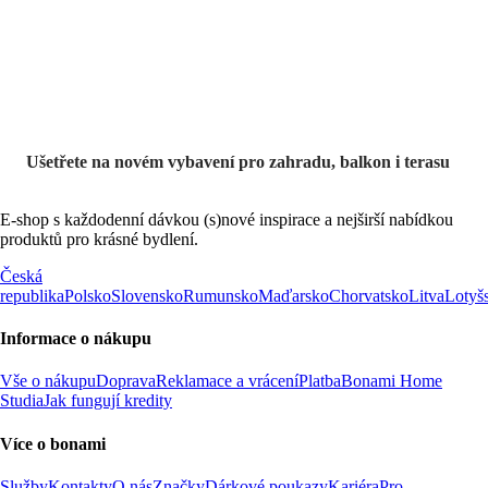
Ušetřete na novém vybavení pro zahradu, balkon i terasu
E-shop s každodenní dávkou (s)nové inspirace a nejširší nabídkou
produktů pro krásné bydlení.
Česká
republika
Polsko
Slovensko
Rumunsko
Maďarsko
Chorvatsko
Litva
Lotyš
Informace o nákupu
Vše o nákupu
Doprava
Reklamace a vrácení
Platba
Bonami Home
Studia
Jak fungují kredity
Více o bonami
Služby
Kontakty
O nás
Značky
Dárkové poukazy
Kariéra
Pro