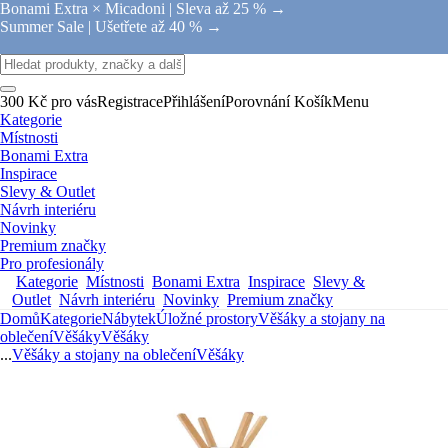
Bonami Extra × Micadoni |
Sleva až 25 % →
Summer Sale |
Ušetřete až 40 % →
300 Kč pro vás
Registrace
Přihlášení
Porovnání
Košík
Menu
Kategorie
Místnosti
Bonami Extra
Inspirace
Slevy & Outlet
Návrh interiéru
Novinky
Premium značky
Pro profesionály
Kategorie
Místnosti
Bonami Extra
Inspirace
Slevy &
Outlet
Návrh interiéru
Novinky
Premium značky
Domů
Kategorie
Nábytek
Úložné prostory
Věšáky a stojany na
oblečení
Věšáky
Věšáky
...
Věšáky a stojany na oblečení
Věšáky