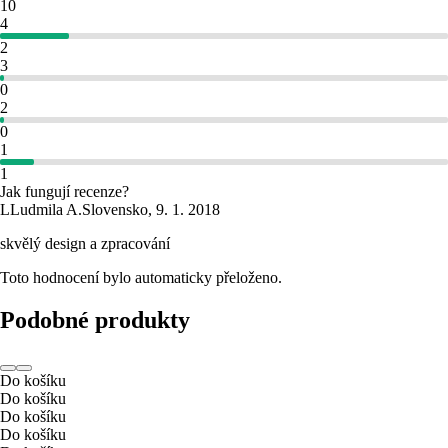
10
4
2
3
0
2
0
1
1
Jak fungují recenze?
L
Ludmila A.
Slovensko
,
9. 1. 2018
skvělý design a zpracování
Toto hodnocení bylo automaticky přeloženo.
Podobné produkty
Do košíku
Do košíku
Do košíku
Do košíku