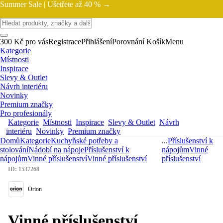
Summer Sale |
Ušetřete až 40 % →
300 Kč pro vás
Registrace
Přihlášení
Porovnání
Košík
Menu
Kategorie
Místnosti
Inspirace
Slevy & Outlet
Návrh interiéru
Novinky
Premium značky
Pro profesionály
Kategorie
Místnosti
Inspirace
Slevy & Outlet
Návrh
interiéru
Novinky
Premium značky
Domů
Kategorie
Kuchyňské potřeby a
...
Příslušenství k
stolování
Nádobí na nápoje
Příslušenství k
nápojům
Vinné
nápojům
Vinné příslušenství
Vinné příslušenství
příslušenství
ID: 1537268
Orion
Vinné příslušenství