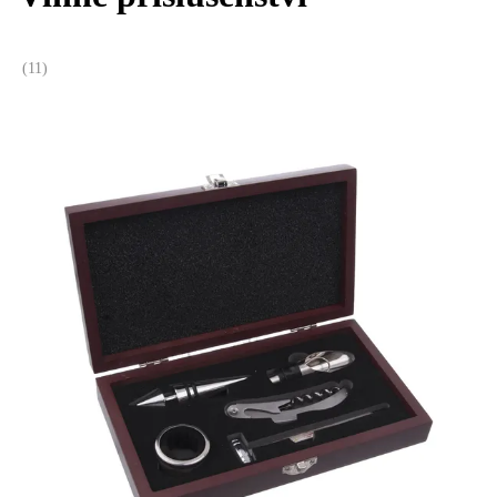
(
11
)