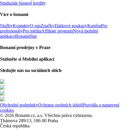
Studia
Jak fungují kredity
Více o bonami
Služby
Kontakty
O nás
Značky
Dárkové poukazy
Kariéra
Pro
profesionály
Pro média
Affiliate program
Nová mobilní
aplikace
BonamiStar
Bonami prodejny v Praze
Stáhněte si Mobilní aplikaci
Sledujte nás na sociálních sítích
Obchodní podmínky
Ochrana osobních údajů
Pravidla a nastavení
cookies
© 2026 Bonami.cz, a.s. Všechna práva vyhrazena.
Thámova 289/13, 186 00 Praha
Česká republika