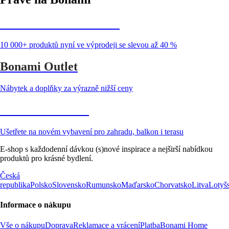
Summer Sale až -40 %
10 000+ produktů nyní ve výprodeji se slevou až 40 %
Bonami Outlet
Nábytek a doplňky za výrazně nižší ceny
Zahrada ve slevě
Ušetřete na novém vybavení pro zahradu, balkon i terasu
E-shop s každodenní dávkou (s)nové inspirace a nejširší nabídkou
produktů pro krásné bydlení.
Česká
republika
Polsko
Slovensko
Rumunsko
Maďarsko
Chorvatsko
Litva
Lotyš
Informace o nákupu
Vše o nákupu
Doprava
Reklamace a vrácení
Platba
Bonami Home