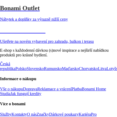
Bonami Outlet
Nábytek a doplňky za výrazně nižší ceny
Zahrada ve slevě
Ušetřete na novém vybavení pro zahradu, balkon i terasu
E-shop s každodenní dávkou (s)nové inspirace a nejširší nabídkou
produktů pro krásné bydlení.
Česká
republika
Polsko
Slovensko
Rumunsko
Maďarsko
Chorvatsko
Litva
Lotyš
Informace o nákupu
Vše o nákupu
Doprava
Reklamace a vrácení
Platba
Bonami Home
Studia
Jak fungují kredity
Více o bonami
Služby
Kontakty
O nás
Značky
Dárkové poukazy
Kariéra
Pro