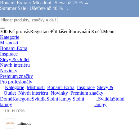
Bonami Extra × Micadoni |
Sleva až 25 % →
Summer Sale |
Ušetřete až 40 % →
300 Kč pro vás
Registrace
Přihlášení
Porovnání
Košík
Menu
Kategorie
Místnosti
Bonami Extra
Inspirace
Slevy & Outlet
Návrh interiéru
Novinky
Premium značky
Pro profesionály
Kategorie
Místnosti
Bonami Extra
Inspirace
Slevy &
Outlet
Návrh interiéru
Novinky
Premium značky
Domů
Kategorie
Svítidla
Stolní lampy
Stolní
...
Svítidla
Stolní
lampy
lampy
ID: 1913708
Leitmotiv