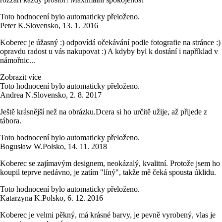
Toto hodnocení bylo automaticky přeloženo.
Peter K.
Slovensko
,
13. 1. 2016
Koberec je úžasný :) odpovídá očekávání podle fotografie na stránce :)
opravdu radost u vás nakupovat :) A kdyby byl k dostání i například v
námořnic...
Zobrazit více
Toto hodnocení bylo automaticky přeloženo.
Andrea N.
Slovensko
,
2. 8. 2017
Ještě krásnější než na obrázku.Dcera si ho určitě užije, až přijede z
tábora.
Toto hodnocení bylo automaticky přeloženo.
Bogusław W.
Polsko
,
14. 11. 2018
Koberec se zajímavým designem, neokázalý, kvalitní. Protože jsem ho
koupil teprve nedávno, je zatím "líný", takže mě čeká spousta úklidu.
Toto hodnocení bylo automaticky přeloženo.
Katarzyna K.
Polsko
,
6. 12. 2016
Koberec je velmi pěkný, má krásné barvy, je pevně vyrobený, vlas je