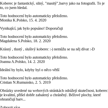
Koberec je fantastický, silný, "masitý",barvy jako na fotografii. To je
to, co jsem hledal.
Toto hodnocení bylo automaticky přeloženo.
Monika K.
Polsko
,
15. 4. 2020
Vynikající, jak bylo popsáno! Doporučuji
Toto hodnocení bylo automaticky přeloženo.
Magdalena S.
Polsko
,
18. 2. 2020
Krásný , tlustý , slušivý koberec :-) nemůžu se na něj dívat :-D
Toto hodnocení bylo automaticky přeloženo.
Joanna A.
Polsko
,
14. 2. 2020
Ideální by bylo, kdyby byl o něco větší
Toto hodnocení bylo automaticky přeloženo.
Cristian N.
Rumunsko
,
2. 5. 2019
Obrázky uvedené na webových stránkách odrážejí skutečnost, koberec
je kvalitní, přišel dobře zabalený a chráněný. Béžové plochy, které
ohraničují barv...
Zobrazit více