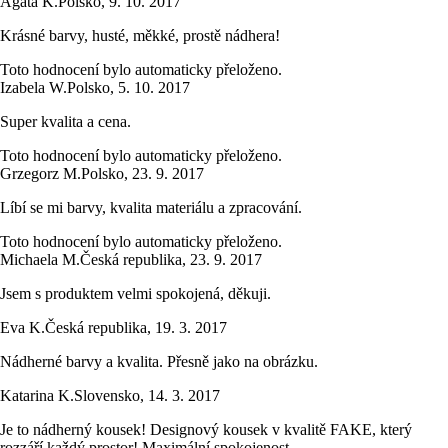
Agata K.
Polsko
,
9. 10. 2017
Krásné barvy, husté, měkké, prostě nádhera!
Toto hodnocení bylo automaticky přeloženo.
Izabela W.
Polsko
,
5. 10. 2017
Super kvalita a cena.
Toto hodnocení bylo automaticky přeloženo.
Grzegorz M.
Polsko
,
23. 9. 2017
Líbí se mi barvy, kvalita materiálu a zpracování.
Toto hodnocení bylo automaticky přeloženo.
Michaela M.
Česká republika
,
23. 9. 2017
Jsem s produktem velmi spokojená, děkuji.
Eva K.
Česká republika
,
19. 3. 2017
Nádherné barvy a kvalita. Přesně jako na obrázku.
Katarina K.
Slovensko
,
14. 3. 2017
Je to nádherný kousek! Designový kousek v kvalitě FAKE, který
rozzáří každý prostor! Maximální spokojenost