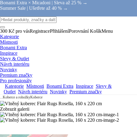
Bonami Extra × Micadoni |
Sleva až 25 % →
Summer Sale |
Ušetřete až 40 % →
300 Kč pro vás
Registrace
Přihlášení
Porovnání
Košík
Menu
Kategorie
Místnosti
Bonami Extra
Inspirace
Slevy & Outlet
Návrh interiéru
Novinky
Premium značky
Pro profesionály
Kategorie
Místnosti
Bonami Extra
Inspirace
Slevy &
Outlet
Návrh interiéru
Novinky
Premium značky
...
Koberce a rohožky
Koberce
Zobrazit galerii