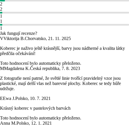
2
2
1
1
1
Jak fungují recenze?
V
Viktorija B.
Chorvatsko
,
21. 11. 2025
Koberec je naživo ještě krásnější, barvy jsou nádherné a kvalita látky
předčila očekávání!
Toto hodnocení bylo automaticky přeloženo.
M
Magdalena K.
Česká republika
,
7. 8. 2023
Z fotografie není patrné, že světlé linie tvořící pravidelný vzor jsou
plastické, mají delší vlas než barevné plochy. Koberec se tedy hůře
udržuje.
E
Ewa J.
Polsko
,
10. 7. 2021
Krásný koberec v pastelových barvách
Toto hodnocení bylo automaticky přeloženo.
Anna M.
Polsko
,
12. 1. 2021