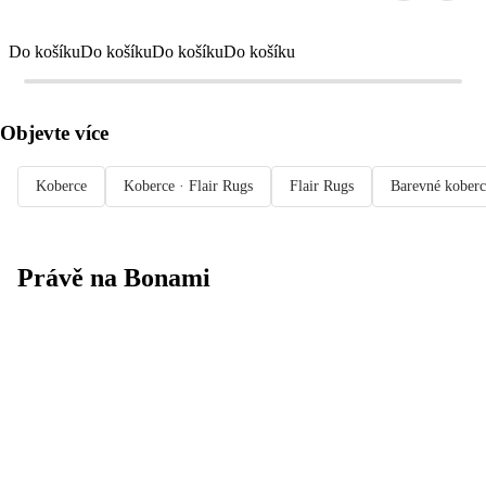
Do košíku
Do košíku
Do košíku
Do košíku
Objevte více
Koberce
Koberce · Flair Rugs
Flair Rugs
Barevné koberc
Právě na Bonami
Summer Sale
až -40 %