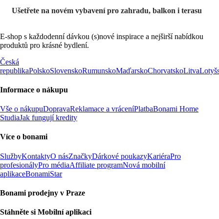
Ušetřete na novém vybavení pro zahradu, balkon i terasu
E-shop s každodenní dávkou (s)nové inspirace a nejširší nabídkou
produktů pro krásné bydlení.
Česká
republika
Polsko
Slovensko
Rumunsko
Maďarsko
Chorvatsko
Litva
Lotyš
Informace o nákupu
Vše o nákupu
Doprava
Reklamace a vrácení
Platba
Bonami Home
Studia
Jak fungují kredity
Více o bonami
Služby
Kontakty
O nás
Značky
Dárkové poukazy
Kariéra
Pro
profesionály
Pro média
Affiliate program
Nová mobilní
aplikace
BonamiStar
Bonami prodejny v Praze
Stáhněte si Mobilní aplikaci