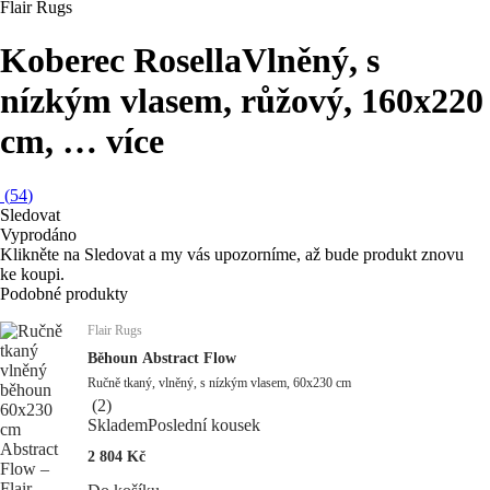
Flair Rugs
Koberec Rosella
Vlněný, s
nízkým vlasem, růžový, 160x220
cm
, …
více
(
54
)
Sledovat
Vyprodáno
Klikněte na Sledovat a my vás upozorníme, až bude produkt znovu
ke koupi.
Podobné produkty
Flair Rugs
Běhoun Abstract Flow
Ručně tkaný, vlněný, s nízkým vlasem, 60x230 cm
(
2
)
Skladem
Poslední kousek
2 804 Kč