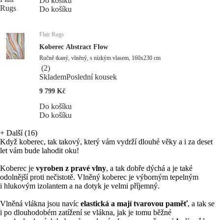
Do košíku
Do košíku
Flair Rugs
Koberec Abstract Flow
Ručně tkaný, vlněný, s nízkým vlasem, 160x230 cm
(
2
)
Skladem
Poslední kousek
9 799 Kč
Do košíku
Do košíku
+
Další (16)
Když koberec, tak takový, který vám vydrží dlouhé věky a i za deset
let vám bude lahodit oku!
Koberec je
vyroben z pravé vlny
, a tak dobře dýchá a je také
odolnější proti nečistotě. Vlněný koberec je výborným tepelným
i hlukovým izolantem a na dotyk je velmi příjemný.
Vlněná vlákna jsou navíc
elastická a mají tvarovou paměť
, a tak se
i po dlouhodobém zatížení se vlákna, jak je tomu běžné