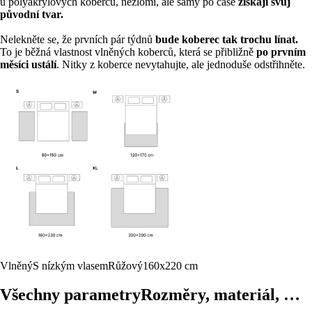
u polyakrylových koberců, nezlomí, ale samy po čase
získají svůj
původní tvar.
Nelekněte se, že prvních pár týdnů
bude koberec tak trochu línat.
To je běžná vlastnost vlněných koberců, která se přibližně
po prvním
měsíci ustálí
. Nitky z koberce nevytahujte, ale jednoduše odstřihněte.
Vlněný
S nízkým vlasem
Růžový
160x220 cm
Všechny parametry
Rozměry, materiál, …