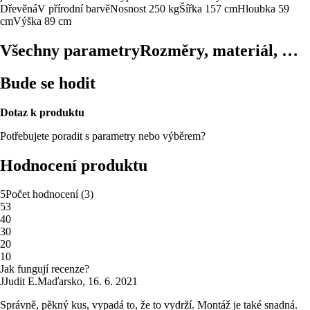
Dřevěná
V přírodní barvě
Nosnost 250 kg
Šířka 157 cm
Hloubka 59
cm
Výška 89 cm
Všechny parametry
Rozměry, materiál, …
Bude se hodit
Dotaz k produktu
Potřebujete poradit s parametry nebo výběrem?
Hodnocení produktu
5
Počet hodnocení
(
3
)
5
3
4
0
3
0
2
0
1
0
Jak fungují recenze?
J
Judit E.
Maďarsko
,
16. 6. 2021
Správně, pěkný kus, vypadá to, že to vydrží. Montáž je také snadná.