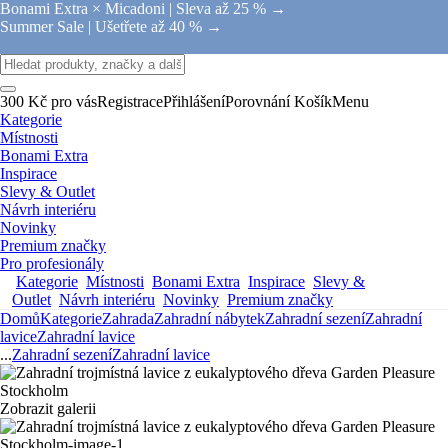
Bonami Extra × Micadoni |
Sleva až 25 % →
Summer Sale |
Ušetřete až 40 % →
300 Kč pro vás
Registrace
Přihlášení
Porovnání
Košík
Menu
Kategorie
Místnosti
Bonami Extra
Inspirace
Slevy & Outlet
Návrh interiéru
Novinky
Premium značky
Pro profesionály
Kategorie
Místnosti
Bonami Extra
Inspirace
Slevy &
Outlet
Návrh interiéru
Novinky
Premium značky
Domů
Kategorie
Zahrada
Zahradní nábytek
Zahradní sezení
Zahradní
lavice
Zahradní lavice
...
Zahradní sezení
Zahradní lavice
Zobrazit galerii