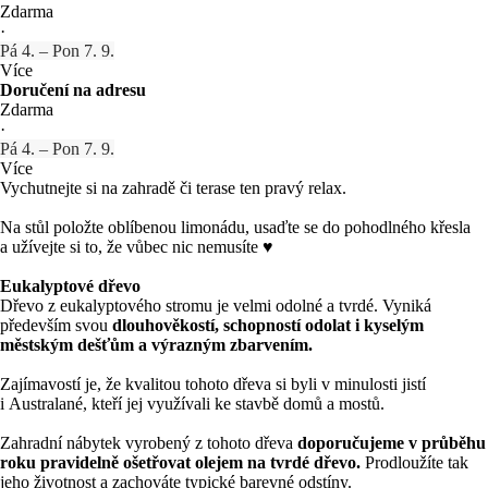
Zdarma
·
Pá 4. – Pon 7. 9.
Více
Doručení na adresu
Zdarma
·
Pá 4. – Pon 7. 9.
Více
Vychutnejte si na zahradě či terase ten pravý relax.
Na stůl položte oblíbenou limonádu, usaďte se do pohodlného křesla
a užívejte si to, že vůbec nic nemusíte ♥
Eukalyptové dřevo
Dřevo z eukalyptového stromu je velmi odolné a tvrdé. Vyniká
především svou
dlouhověkostí, schopností odolat i kyselým
městským dešťům a výrazným zbarvením.
Zajímavostí je, že kvalitou tohoto dřeva si byli v minulosti jistí
i Australané, kteří jej využívali ke stavbě domů a mostů.
Zahradní nábytek vyrobený z tohoto dřeva
doporučujeme v průběhu
roku pravidelně ošetřovat olejem na tvrdé dřevo.
Prodloužíte tak
jeho životnost a zachováte typické barevné odstíny.