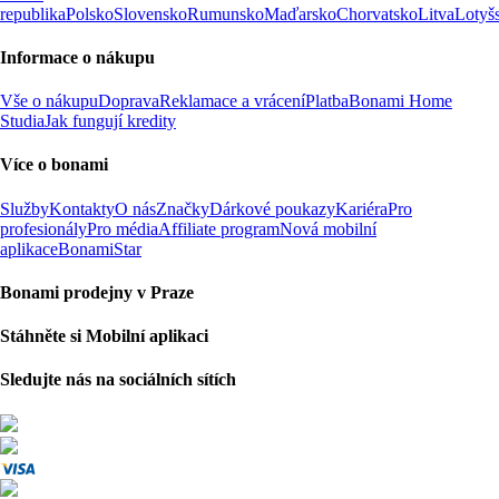
republika
Polsko
Slovensko
Rumunsko
Maďarsko
Chorvatsko
Litva
Lotyš
Informace o nákupu
Vše o nákupu
Doprava
Reklamace a vrácení
Platba
Bonami Home
Studia
Jak fungují kredity
Více o bonami
Služby
Kontakty
O nás
Značky
Dárkové poukazy
Kariéra
Pro
profesionály
Pro média
Affiliate program
Nová mobilní
aplikace
BonamiStar
Bonami prodejny v Praze
Stáhněte si Mobilní aplikaci
Sledujte nás na sociálních sítích