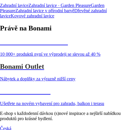
Zahradní lavice
Zahradní lavice · Garden Pleasure
Garden
Pleasure
Zahradní lavice v přírodní barvě
Dřevěné zahradní
lavice
Kovové zahradní lavice
Právě na Bonami
Summer Sale až -40 %
10 000+ produktů nyní ve výprodeji se slevou až 40 %
Bonami Outlet
Nábytek a doplňky za výrazně nižší ceny
Zahrada ve slevě
Ušetřete na novém vybavení pro zahradu, balkon i terasu
E-shop s každodenní dávkou (s)nové inspirace a nejširší nabídkou
produktů pro krásné bydlení.
Česká