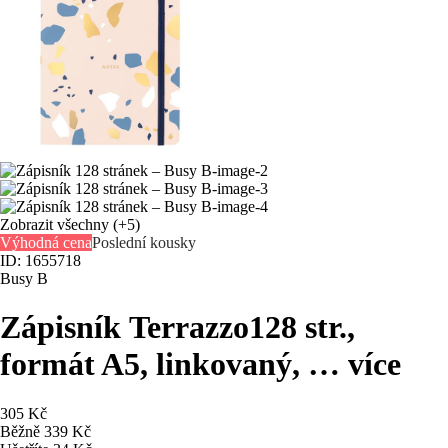
Zobrazit všechny
(+5)
Výhodná cena
Poslední kousky
ID: 1655718
Busy B
Zápisník Terrazzo
128 str.,
formát A5, linkovaný
, …
více
305 Kč
Běžně 339 Kč