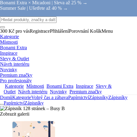
Bonami Extra × Micadoni |
Sleva až 25 % →
Summer Sale |
Ušetřete až 40 % →
300 Kč pro vás
Registrace
Přihlášení
Porovnání
Košík
Menu
Kategorie
Místnosti
Bonami Extra
Inspirace
Slevy & Outlet
Návrh interiéru
Novinky
Premium značky
Pro profesionály
Kategorie
Místnosti
Bonami Extra
Inspirace
Slevy &
Outlet
Návrh interiéru
Novinky
Premium značky
Domů
Kategorie
Volný čas a zábava
Papírnictví
Zápisníky
Zápisníky
...
Papírnictví
Zápisníky
Zobrazit galerii