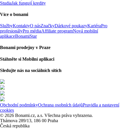
Studia
Jak fungují kredity
Více o bonami
Služby
Kontakty
O nás
Značky
Dárkové poukazy
Kariéra
Pro
profesionály
Pro média
Affiliate program
Nová mobilní
aplikace
BonamiStar
Bonami prodejny v Praze
Stáhněte si Mobilní aplikaci
Sledujte nás na sociálních sítích
Obchodní podmínky
Ochrana osobních údajů
Pravidla a nastavení
cookies
© 2026 Bonami.cz, a.s. Všechna práva vyhrazena.
Thámova 289/13, 186 00 Praha
Česká republika