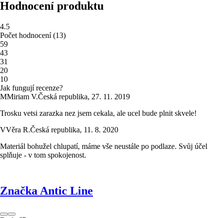
Hodnocení produktu
4.5
Počet hodnocení
(
13
)
5
9
4
3
3
1
2
0
1
0
Jak fungují recenze?
M
Miriam V.
Česká republika
,
27. 11. 2019
Trosku vetsi zarazka nez jsem cekala, ale ucel bude plnit skvele!
V
Věra R.
Česká republika
,
11. 8. 2020
Materiál bohužel chlupatí, máme vše neustále po podlaze. Svůj účel
splňuje - v tom spokojenost.
Značka Antic Line