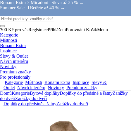
Bonami Extra × Micadoni |
Sleva až 25 % →
Summer Sale |
Ušetřete až 40 % →
300 Kč pro vás
Registrace
Přihlášení
Porovnání
Košík
Menu
Kategorie
Místnosti
Bonami Extra
Inspirace
Slevy & Outlet
Návrh interiéru
Novinky
Premium značky
Pro profesionály
Kategorie
Místnosti
Bonami Extra
Inspirace
Slevy &
Outlet
Návrh interiéru
Novinky
Premium značky
Domů
Kategorie
Bytové doplňky
Doplňky do předsíně a šatny
Zarážky
do dveří
Zarážky do dveří
...
Doplňky do předsíně a šatny
Zarážky do dveří