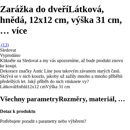
Zarážka do dveří
Látková,
hnědá, 12x12 cm, výška 31 cm
,
…
více
(
13
)
Sledovat
Vyprodáno
Klikněte na Sledovat a my vás upozorníme, až bude produkt znovu
ke koupi.
Dekorace značky Antic Line jsou takovým závanem starých časů.
Skrývá se v nich kouzlo, jakoby už zažily mnoho a mnoho příběhů
předešlých let. Jaký příběh do nich vtisknete vy?
Látková
Hnědá
12x12 cm
Výška 31 cm
Všechny parametry
Rozměry, materiál, …
Dotaz k produktu
Potřebujete poradit s parametry nebo výběrem?