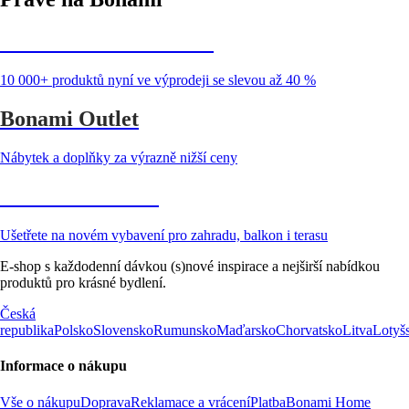
Summer Sale až -40 %
10 000+ produktů nyní ve výprodeji se slevou až 40 %
Bonami Outlet
Nábytek a doplňky za výrazně nižší ceny
Zahrada ve slevě
Ušetřete na novém vybavení pro zahradu, balkon i terasu
E-shop s každodenní dávkou (s)nové inspirace a nejširší nabídkou
produktů pro krásné bydlení.
Česká
republika
Polsko
Slovensko
Rumunsko
Maďarsko
Chorvatsko
Litva
Lotyš
Informace o nákupu
Vše o nákupu
Doprava
Reklamace a vrácení
Platba
Bonami Home