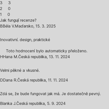
3
3
2
0
1
0
Jak fungují recenze?
B
Béla V.
Maďarsko
,
15. 3. 2025
Inovativní. design, praktické
Toto hodnocení bylo automaticky přeloženo.
H
Hana M.
Česká republika
,
13. 11. 2024
Velmi pěkné a vkusné.
D
Dana R.
Česká republika
,
11. 11. 2024
Zdá se, že bude fungovat jak má. Je dostatečně pevný.
Blanka J.
Česká republika
,
5. 9. 2024