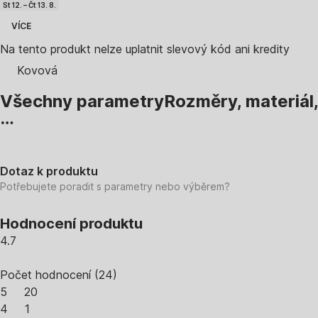
St 12. – Čt 13. 8.
VÍCE
Na tento produkt nelze uplatnit slevový kód ani kredity
Kovová
Všechny parametry
Rozměry, materiál,
…
Dotaz k produktu
Potřebujete poradit s parametry nebo výběrem?
Hodnocení produktu
4.7
Počet hodnocení
(
24
)
5
20
4
1