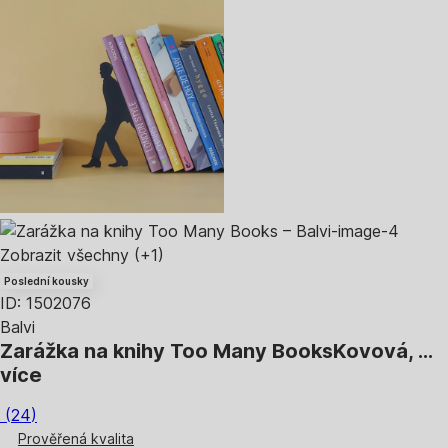
Zobrazit všechny
(+1)
Poslední kousky
ID: 1502076
Balvi
Zarážka na knihy Too Many Books
Kovová
, …
více
(
24
)
Prověřená kvalita