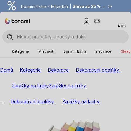
Bonami Extra × Micadoni |
Summer Sale |
Ušetřete až 40 % →
Sleva až 25 % →
Menu
Kategorie
Místnosti
Bonami Extra
Inspirace
Slevy
Domů
Kategorie
Dekorace
Dekorativní doplňky
Zarážky na knihy
Zarážky na knihy
...
Dekorativní doplňky
Zarážky na knihy