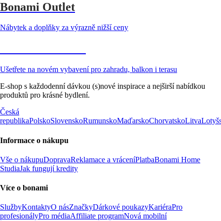
Bonami Outlet
Nábytek a doplňky za výrazně nižší ceny
Zahrada ve slevě
Ušetřete na novém vybavení pro zahradu, balkon i terasu
E-shop s každodenní dávkou (s)nové inspirace a nejširší nabídkou
produktů pro krásné bydlení.
Česká
republika
Polsko
Slovensko
Rumunsko
Maďarsko
Chorvatsko
Litva
Lotyš
Informace o nákupu
Vše o nákupu
Doprava
Reklamace a vrácení
Platba
Bonami Home
Studia
Jak fungují kredity
Více o bonami
Služby
Kontakty
O nás
Značky
Dárkové poukazy
Kariéra
Pro
profesionály
Pro média
Affiliate program
Nová mobilní