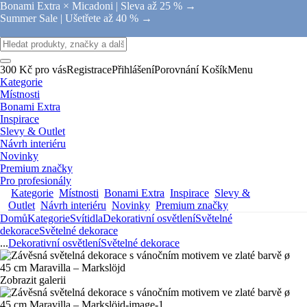
Bonami Extra × Micadoni |
Sleva až 25 % →
Summer Sale |
Ušetřete až 40 % →
300 Kč pro vás
Registrace
Přihlášení
Porovnání
Košík
Menu
Kategorie
Místnosti
Bonami Extra
Inspirace
Slevy & Outlet
Návrh interiéru
Novinky
Premium značky
Pro profesionály
Kategorie
Místnosti
Bonami Extra
Inspirace
Slevy &
Outlet
Návrh interiéru
Novinky
Premium značky
Domů
Kategorie
Svítidla
Dekorativní osvětlení
Světelné
dekorace
Světelné dekorace
...
Dekorativní osvětlení
Světelné dekorace
Zobrazit galerii