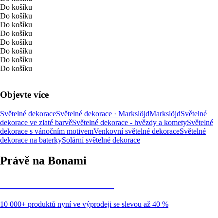
Do košíku
Do košíku
Do košíku
Do košíku
Do košíku
Do košíku
Do košíku
Do košíku
Objevte více
Světelné dekorace
Světelné dekorace · Markslöjd
Markslöjd
Světelné
dekorace ve zlaté barvě
Světelné dekorace - hvězdy a komety
Světelné
dekorace s vánočním motivem
Venkovní světelné dekorace
Světelné
dekorace na baterky
Solární světelné dekorace
Právě na Bonami
Summer Sale až -40 %
10 000+ produktů nyní ve výprodeji se slevou až 40 %