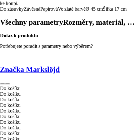
ke koupi.
Do zásuvky
Závěsná
Papírová
Ve zlaté barvě
Ø 45 cm
Šířka 17 cm
Všechny parametry
Rozměry, materiál, …
Dotaz k produktu
Potřebujete poradit s parametry nebo výběrem?
Značka Markslöjd
Do košíku
Do košíku
Do košíku
Do košíku
Do košíku
Do košíku
Do košíku
Do košíku
Do košíku
Do košíku